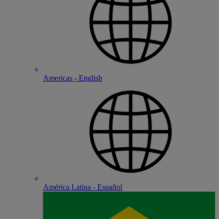
Americas - English
América Latina - Español