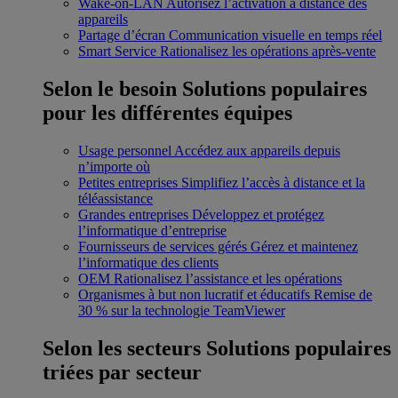
Wake-on-LAN
Autorisez l’activation à distance des
appareils
Partage d’écran
Communication visuelle en temps réel
Smart Service
Rationalisez les opérations après-vente
Selon le besoin
Solutions populaires
pour les différentes équipes
Usage personnel
Accédez aux appareils depuis
n’importe où
Petites entreprises
Simplifiez l’accès à distance et la
téléassistance
Grandes entreprises
Développez et protégez
l’informatique d’entreprise
Fournisseurs de services gérés
Gérez et maintenez
l’informatique des clients
OEM
Rationalisez l’assistance et les opérations
Organismes à but non lucratif et éducatifs
Remise de
30 % sur la technologie TeamViewer
Selon les secteurs
Solutions populaires
triées par secteur