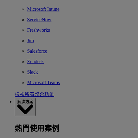
Microsoft Intune
ServiceNow
Freshworks
Jira
Salesforce
Zendesk
Slack
Microsoft Teams
檢視所有整合功能
解決方案
熱門使用案例