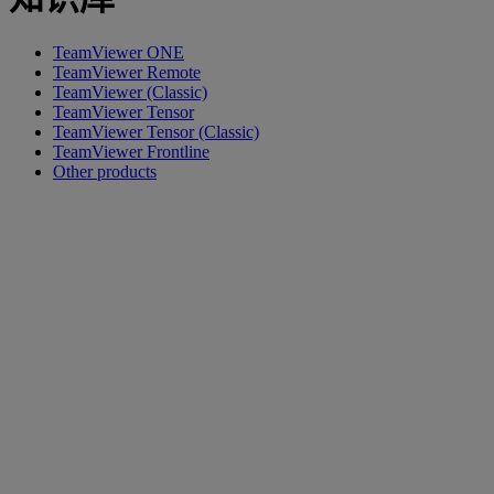
TeamViewer ONE
TeamViewer Remote
TeamViewer (Classic)
TeamViewer Tensor
TeamViewer Tensor (Classic)
TeamViewer Frontline
Other products