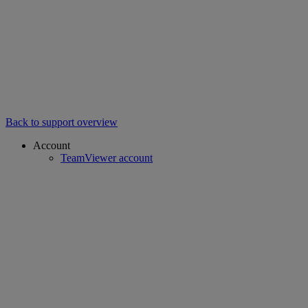
Back to support overview
Account
TeamViewer account