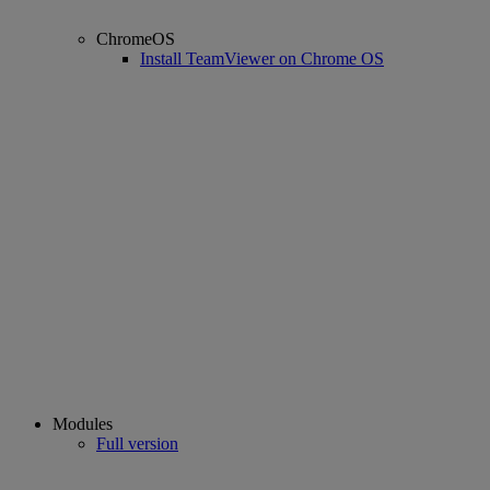
ChromeOS
Install TeamViewer on Chrome OS
Modules
Full version