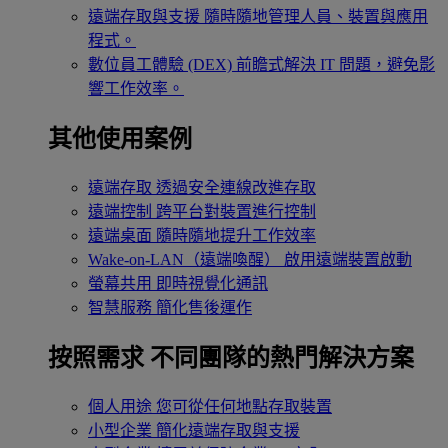
遠端存取與支援
隨時隨地管理人員、裝置與應用
程式。
數位員工體驗 (DEX)
前瞻式解決 IT 問題，避免影
響工作效率。
其他使用案例
遠端存取
透過安全連線改進存取
遠端控制
跨平台對裝置進行控制
遠端桌面
隨時隨地提升工作效率
Wake-on-LAN（遠端喚醒）
啟用遠端裝置啟動
螢幕共用
即時視覺化通訊
智慧服務
簡化售後運作
按照需求
不同團隊的熱門解決方案
個人用途
您可從任何地點存取裝置
小型企業
簡化遠端存取與支援