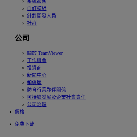
系統狀態
自訂模組
針對開發人員
社群
公司
關於 TeamViewer
工作機會
投資商
新聞中心
領導層
體育行業夥伴關係
可持續發展及企業社會責任
公司治理
價格
免費下載