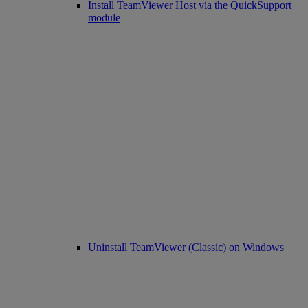
Install TeamViewer Host via the QuickSupport
module
Uninstall TeamViewer (Classic) on Windows