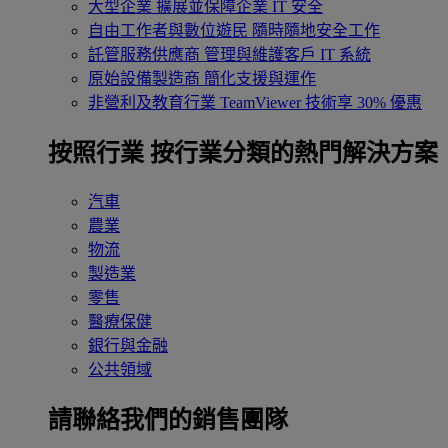
大型企業
擴展並保障企業 IT 安全
自由工作者與數位遊民
隨時隨地安全工作
託管服務供應商
管理與維護客戶 IT 系統
原始設備製造商
簡化支援與運作
非營利及教育行業
TeamViewer 技術享 30% 優惠
按照行業
按行業分類的熱門解決方案
汽車
農業
物流
製造業
零售
醫療保健
銀行與金融
公共領域
請聯絡我們的銷售團隊