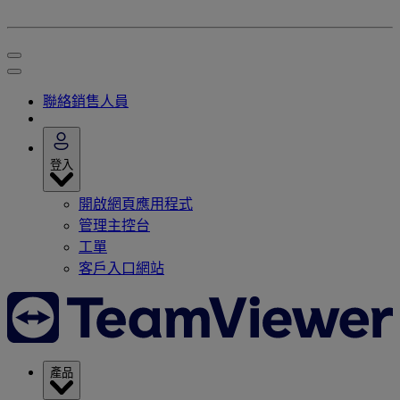
聯絡銷售人員
登入
開啟網頁應用程式
管理主控台
工單
客戶入口網站
產品