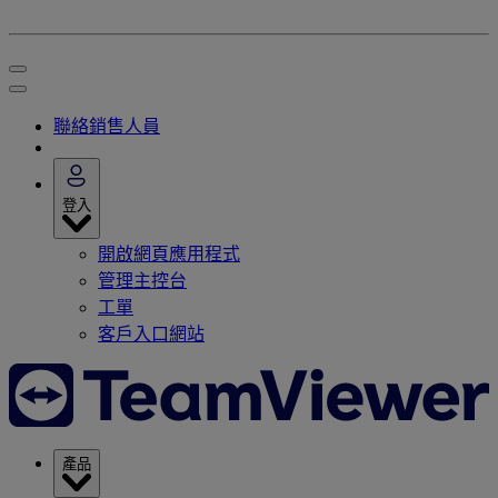
聯絡銷售人員
登入
開啟網頁應用程式
管理主控台
工單
客戶入口網站
產品