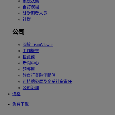
系統狀態
自訂模組
針對開發人員
社群
公司
關於 TeamViewer
工作機會
投資商
新聞中心
領導層
體育行業夥伴關係
可持續發展及企業社會責任
公司治理
價格
免費下載