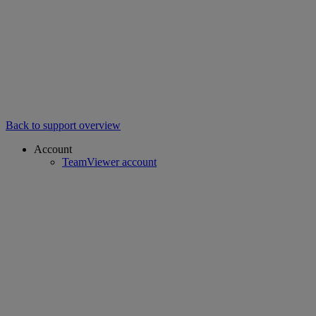
Back to support overview
Account
TeamViewer account