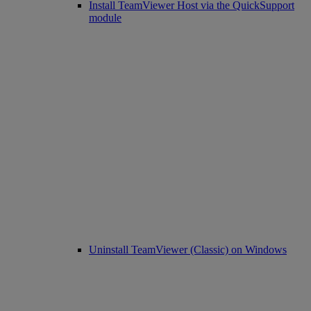
Install TeamViewer Host via the QuickSupport
module
Uninstall TeamViewer (Classic) on Windows