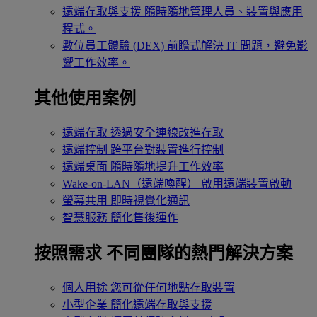
遠端存取與支援
隨時隨地管理人員、裝置與應用
程式。
數位員工體驗 (DEX)
前瞻式解決 IT 問題，避免影
響工作效率。
其他使用案例
遠端存取
透過安全連線改進存取
遠端控制
跨平台對裝置進行控制
遠端桌面
隨時隨地提升工作效率
Wake-on-LAN（遠端喚醒）
啟用遠端裝置啟動
螢幕共用
即時視覺化通訊
智慧服務
簡化售後運作
按照需求
不同團隊的熱門解決方案
個人用途
您可從任何地點存取裝置
小型企業
簡化遠端存取與支援