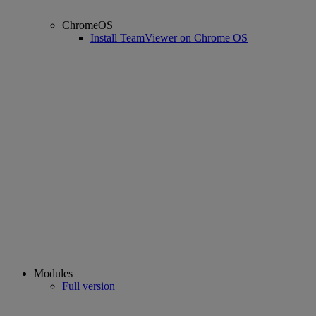
ChromeOS
Install TeamViewer on Chrome OS
Modules
Full version