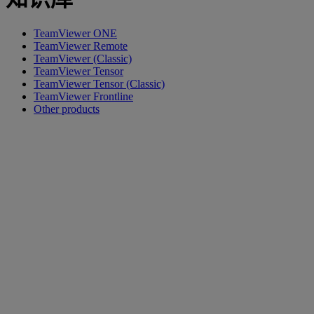
TeamViewer ONE
TeamViewer Remote
TeamViewer (Classic)
TeamViewer Tensor
TeamViewer Tensor (Classic)
TeamViewer Frontline
Other products