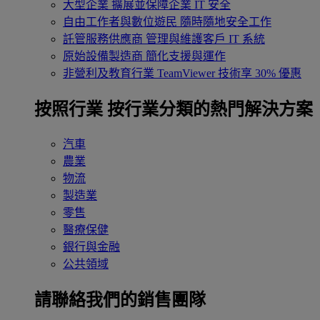
大型企業
擴展並保障企業 IT 安全
自由工作者與數位遊民
隨時隨地安全工作
託管服務供應商
管理與維護客戶 IT 系統
原始設備製造商
簡化支援與運作
非營利及教育行業
TeamViewer 技術享 30% 優惠
按照行業
按行業分類的熱門解決方案
汽車
農業
物流
製造業
零售
醫療保健
銀行與金融
公共領域
請聯絡我們的銷售團隊