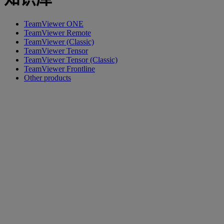
TeamViewer ONE
TeamViewer Remote
TeamViewer (Classic)
TeamViewer Tensor
TeamViewer Tensor (Classic)
TeamViewer Frontline
Other products