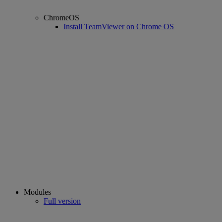
ChromeOS
Install TeamViewer on Chrome OS
Modules
Full version