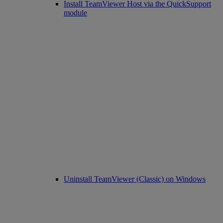
Install TeamViewer Host via the QuickSupport
module
Uninstall TeamViewer (Classic) on Windows