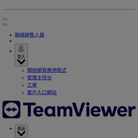
聯絡銷售人員
登入
開啟網頁應用程式
管理主控台
工單
客戶入口網站
產品