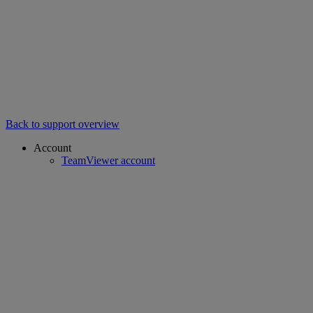
Back to support overview
Account
TeamViewer account