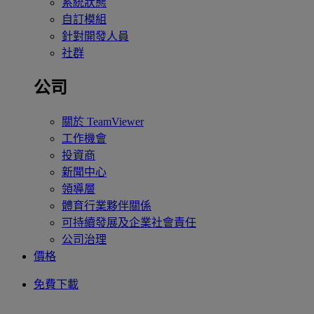
系統狀態
自訂模組
針對開發人員
社群
公司
關於 TeamViewer
工作機會
投資商
新聞中心
領導層
體育行業夥伴關係
可持續發展及企業社會責任
公司治理
價格
免費下載