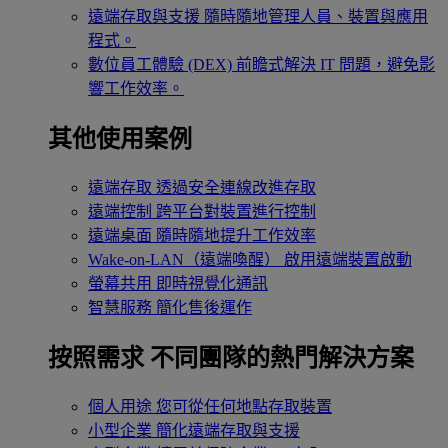
遠端存取與支援
隨時隨地管理人員、裝置與應用
程式。
數位員工體驗 (DEX)
前瞻式解決 IT 問題，避免影
響工作效率。
其他使用案例
遠端存取
透過安全連線改進存取
遠端控制
跨平台對裝置進行控制
遠端桌面
隨時隨地提升工作效率
Wake-on-LAN（遠端喚醒）
啟用遠端裝置啟動
螢幕共用
即時視覺化通訊
智慧服務
簡化售後運作
按照需求
不同團隊的熱門解決方案
個人用途
您可從任何地點存取裝置
小型企業
簡化遠端存取與支援