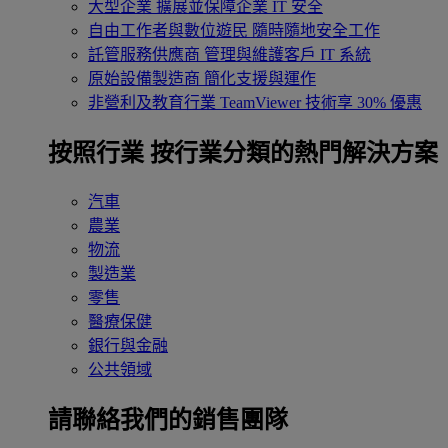
大型企業
擴展並保障企業 IT 安全
自由工作者與數位遊民
隨時隨地安全工作
託管服務供應商
管理與維護客戶 IT 系統
原始設備製造商
簡化支援與運作
非營利及教育行業
TeamViewer 技術享 30% 優惠
按照行業
按行業分類的熱門解決方案
汽車
農業
物流
製造業
零售
醫療保健
銀行與金融
公共領域
請聯絡我們的銷售團隊