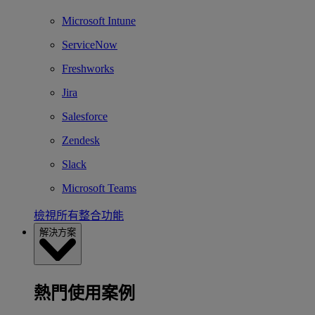
Microsoft Intune
ServiceNow
Freshworks
Jira
Salesforce
Zendesk
Slack
Microsoft Teams
檢視所有整合功能
解決方案
熱門使用案例