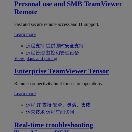
Personal use and SMB
TeamViewer
Remote
Fast and secure remote access and IT support.
Learn more
远程支持
提供即时安全支持
远程管理
监控和管理设备
View plans and pricing
Enterprise
TeamViewer Tensor
Remote connectivity built for secure operations.
Learn more
远程 IT 支持
安全、灵活、集成
运营技术
远程车间访问
Real-time troubleshooting