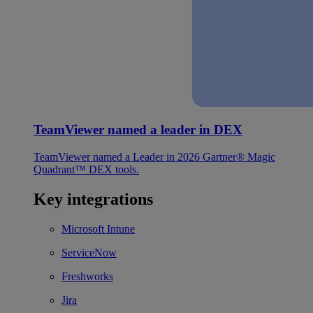
TeamViewer named a leader in DEX
TeamViewer named a Leader in 2026 Gartner® Magic
Quadrant™ DEX tools.
Key integrations
Microsoft Intune
ServiceNow
Freshworks
Jira