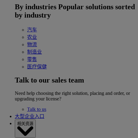
By industries
Popular solutions sorted
by industry
汽车
农业
物流
制造业
零售
医疗保健
Talk to our sales team
Need help choosing the right solution, placing and order, or
upgrading your license?
Talk to us
大型企业入口
相关资源