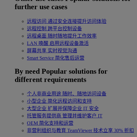
further use cases
远程访问
通过安全连接提升访问体验
远程控制
跨平台控制设备
远程桌面
随时随地提升工作效率
LAN 唤醒
启用远程设备激活
屏幕共享
实时视觉沟通
Smart Service
简化售后运营
By need
Popular solutions for
different requirements
个人非商业用途
随时、随地访问设备
小型企业
简化远程访问和支持
大型企业
扩展并保障企业 IT 安全
托管服务提供商
管理并维护客户 IT
OEM
简化支持和运营
非营利组织与教育
TeamViewer 技术立享 30% 折扣