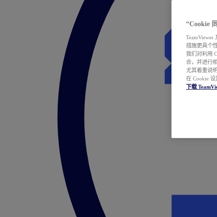
“Cooki
TeamVie
措施更具个
我们对利用 
合，并进行
尤其着重说明
在 Cookie
下载 TeamVi