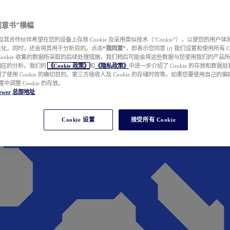
e 同意书”横幅
wer 及其合作伙伴希望在您的设备上存放 Cookie 及采用类似技术（“Cookie”），以使您的用
性化，同时，还会将其用于分析目的。点击
“我同意”
，即表示您同意 (i) 我们设置和使用所有 Cook
Cookie 收集的数据所采取的后续处理措施，我们稍后可能会将这些数据与您使用我们的产品
相应的分析。我们的
《Cookie 政策》
和
《隐私政策》
中进一步介绍了 Cookie 的存放和数据
了使用 Cookie 的确切目的、第三方接收人及 Cookie 的存储时效等。如果您要使用自己的
 设置中调整 Cookie 的存放。
ewer
总部地址
Cookie 设置
接受所有 Cookie