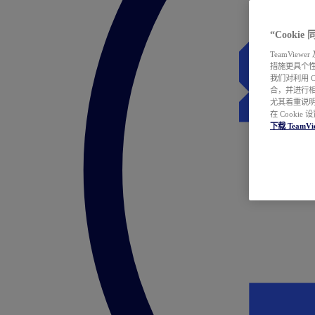
“Cooki
TeamVie
措施更具个
我们对利用 
合，并进行
尤其着重说明
在 Cookie
下载 TeamVi