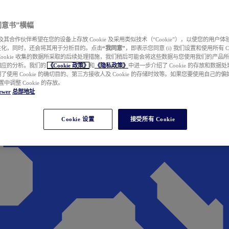
e 同意书”横幅
wer 及其合作伙伴希望在您的设备上存放 Cookie 及采用类似技术（“Cookie”），以使您的用
性化，同时，还会将其用于分析目的。点击
“我同意”
，即表示您同意 (i) 我们设置和使用所有 Cook
Cookie 收集的数据所采取的后续处理措施，我们稍后可能会将这些数据与您使用我们的产品
相应的分析。我们的
《Cookie 政策》
和
《隐私政策》
中进一步介绍了 Cookie 的存放和数据
了使用 Cookie 的确切目的、第三方接收人及 Cookie 的存储时效等。如果您要使用自己的
 设置中调整 Cookie 的存放。
ewer
总部地址
Cookie 设置
接受所有 Cookie