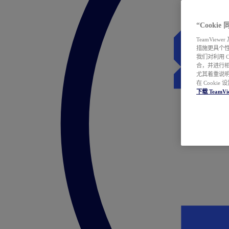
“Cooki
TeamVie
措施更具个
我们对利用 
合，并进行
尤其着重说明
在 Cookie
下载 TeamVi