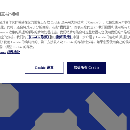
e 同意书”横幅
wer 及其合作伙伴希望在您的设备上存放 Cookie 及采用类似技术（“Cookie”），以使您的用
性化，同时，还会将其用于分析目的。点击
“我同意”
，即表示您同意 (i) 我们设置和使用所有 Cook
Cookie 收集的数据所采取的后续处理措施，我们稍后可能会将这些数据与您使用我们的产品
相应的分析。我们的
《Cookie 政策》
和
《隐私政策》
中进一步介绍了 Cookie 的存放和数据
了使用 Cookie 的确切目的、第三方接收人及 Cookie 的存储时效等。如果您要使用自己的
 设置中调整 Cookie 的存放。
ewer
总部地址
Cookie 设置
接受所有 Cookie