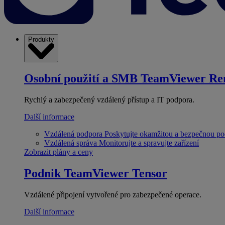
Produkty
Osobní použití a SMB
TeamViewer Re
Rychlý a zabezpečený vzdálený přístup a IT podpora.
Další informace
Vzdálená podpora
Poskytujte okamžitou a bezpečnou p
Vzdálená správa
Monitorujte a spravujte zařízení
Zobrazit plány a ceny
Podnik
TeamViewer Tensor
Vzdálené připojení vytvořené pro zabezpečené operace.
Další informace