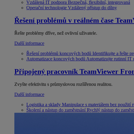
Vzdálená IT podpora
Bezpečná, flexibilní, integrovaná
Operační technologie
Vzdálený přístup do dílny
Řešení problémů v reálném čase
Team
Řešte problémy dříve, než ovlivní uživatele.
Další informace
Řešení problémů koncových bodů
Identifikujte a řešte 
Automatizace koncových bodů
Automatizujte rutinní IT
Připojený pracovník
TeamViewer Fron
Zvyšte efektivitu s průmyslovou rozšířenou realitou.
Další informace
Logistika a sklady
Manipulace s materiálem bez použití 
Školení a nástup do zaměstnání
Rychlý nástup do zaměst