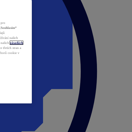
 pro
„Souhlasím“
dajů
žívání našich
v našich
zásadách
 třetích stran a
ouborů cookie v