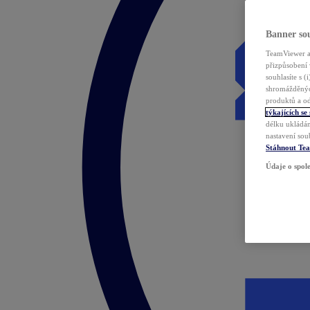
Banner sou
TeamViewer a 
přizpůsobení 
souhlasíte s 
shromážděnýc
produktů a od
týkajících se
délku ukládán
nastavení sou
Stáhnout Te
Údaje o spole