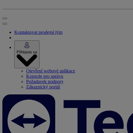
Kontaktovat prodejní tým
Přihlaste se
Otevření webové aplikace
Konzole pro správu
Požadavek podpory
Zákaznický portál