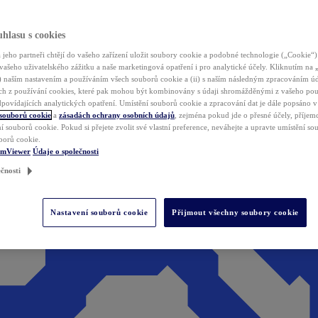
hlasu s cookies
jeho partneři chtějí do vašeho zařízení uložit soubory cookie a podobné technologie („Cookie“)
vašeho uživatelského zážitku a naše marketingová opatření i pro analytické účely. Kliknutím na
(i) naším nastavením a používáním všech souborů cookie a (ii) s naším následným zpracováním ú
h z používání cookies, které pak mohou být kombinovány s údaji shromážděnými z vašeho pou
povídajících analytických opatření. Umístění souborů cookie a zpracování dat je dále popsáno 
 souborů cookie
a
zásadách ochrany osobních údajů
, zejména pokud jde o přesné účely, příjemce
í souborů cookie. Pokud si přejete zvolit své vlastní preference, neváhejte a upravte umístění s
borů cookie.
amViewer
Údaje o společnosti
čnosti
Nastavení souborů cookie
Přijmout všechny soubory cookie