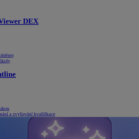
Viewer DEX
problémy
 úkoly
tline
rukou
nání a zvyšování kvalifikace