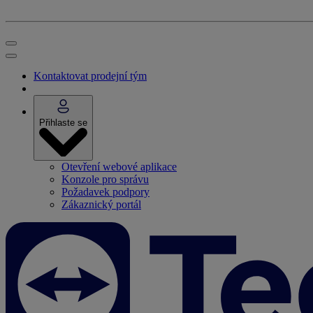
Kontaktovat prodejní tým
Přihlaste se
Otevření webové aplikace
Konzole pro správu
Požadavek podpory
Zákaznický portál