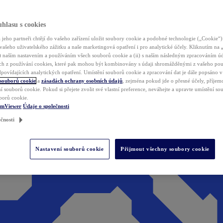
hlasu s cookies
jeho partneři chtějí do vašeho zařízení uložit soubory cookie a podobné technologie („Cookie“)
vašeho uživatelského zážitku a naše marketingová opatření i pro analytické účely. Kliknutím na
(i) naším nastavením a používáním všech souborů cookie a (ii) s naším následným zpracováním ú
h z používání cookies, které pak mohou být kombinovány s údaji shromážděnými z vašeho pou
povídajících analytických opatření. Umístění souborů cookie a zpracování dat je dále popsáno 
 souborů cookie
a
zásadách ochrany osobních údajů
, zejména pokud jde o přesné účely, příjemce
í souborů cookie. Pokud si přejete zvolit své vlastní preference, neváhejte a upravte umístění s
borů cookie.
amViewer
Údaje o společnosti
čnosti
Nastavení souborů cookie
Přijmout všechny soubory cookie