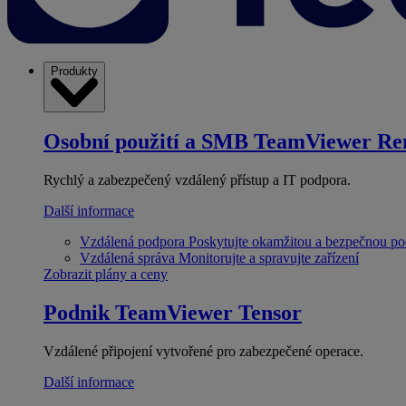
Produkty
Osobní použití a SMB
TeamViewer Re
Rychlý a zabezpečený vzdálený přístup a IT podpora.
Další informace
Vzdálená podpora
Poskytujte okamžitou a bezpečnou p
Vzdálená správa
Monitorujte a spravujte zařízení
Zobrazit plány a ceny
Podnik
TeamViewer Tensor
Vzdálené připojení vytvořené pro zabezpečené operace.
Další informace