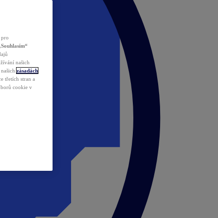
 pro
„Souhlasím“
dajů
žívání našich
v našich
zásadách
 třetích stran a
ouborů cookie v