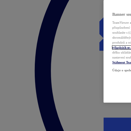
Banner sou
TeamViewer a 
přizpůsobení 
souhlasíte s 
shromážděnýc
produktů a od
týkajících se
délku ukládán
nastavení sou
Stáhnout Te
Údaje o spole