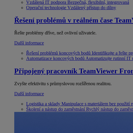
Vzdálená IT podpora
Bezpečná, flexibilní, integrovaná
Operační technologie
Vzdálený přístup do dílny
Řešení problémů v reálném čase
Team
Řešte problémy dříve, než ovlivní uživatele.
Další informace
Řešení problémů koncových bodů
Identifikujte a řešte 
Automatizace koncových bodů
Automatizujte rutinní IT
Připojený pracovník
TeamViewer Fron
Zvyšte efektivitu s průmyslovou rozšířenou realitou.
Další informace
Logistika a sklady
Manipulace s materiálem bez použití 
Školení a nástup do zaměstnání
Rychlý nástup do zaměst