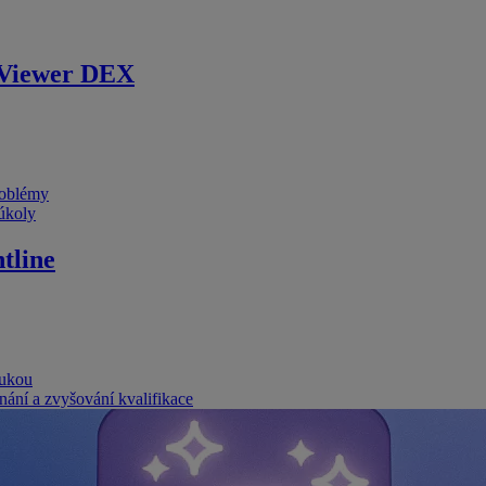
Viewer DEX
problémy
 úkoly
tline
rukou
nání a zvyšování kvalifikace