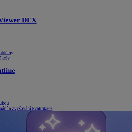
Viewer DEX
problémy
 úkoly
tline
rukou
nání a zvyšování kvalifikace