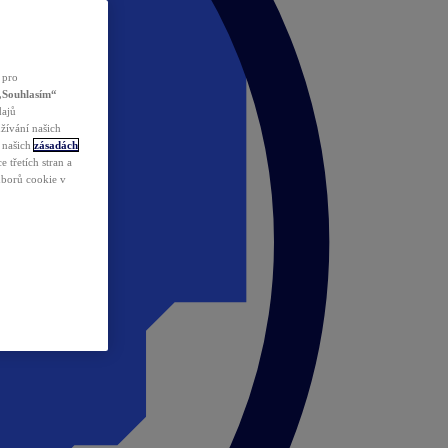
 pro
„Souhlasím“
dajů
žívání našich
v našich
zásadách
 třetích stran a
ouborů cookie v