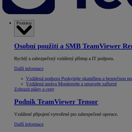
Produkty
Osobní použití a SMB
TeamViewer Re
Rychlý a zabezpečený vzdálený přístup a IT podpora.
Další informace
Vzdálená podpora
Poskytujte okamžitou a bezpečnou p
Vzdálená správa
Monitorujte a spravujte zařízení
Zobrazit plány a ceny
Podnik
TeamViewer Tensor
Vzdálené připojení vytvořené pro zabezpečené operace.
Další informace