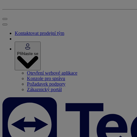
Kontaktovat prodejní tým
Přihlaste se
Otevření webové aplikace
Konzole pro správu
Požadavek podpory
Zákaznický portál