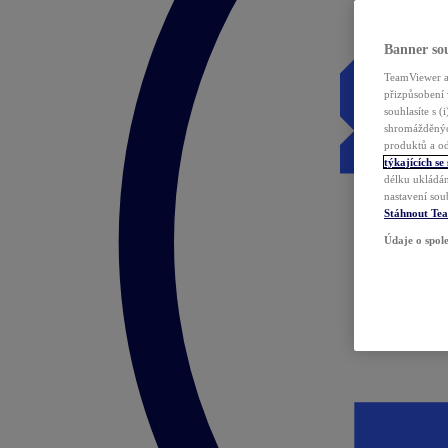
Banner sou
TeamViewer a 
přizpůsobení 
souhlasíte s 
shromážděnýc
produktů a od
týkajících se
délku ukládán
nastavení sou
Stáhnout Te
Údaje o spole