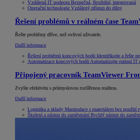
Vzdálená IT podpora
Bezpečná, flexibilní, integrovaná
Operační technologie
Vzdálený přístup do dílny
Řešení problémů v reálném čase
Team
Řešte problémy dříve, než ovlivní uživatele.
Další informace
Řešení problémů koncových bodů
Identifikujte a řešte 
Automatizace koncových bodů
Automatizujte rutinní IT
Připojený pracovník
TeamViewer Fron
Zvyšte efektivitu s průmyslovou rozšířenou realitou.
Další informace
Logistika a sklady
Manipulace s materiálem bez použití 
Školení a nástup do zaměstnání
Rychlý nástup do zaměst