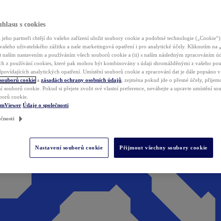
hlasu s cookies
jeho partneři chtějí do vašeho zařízení uložit soubory cookie a podobné technologie („Cookie“)
vašeho uživatelského zážitku a naše marketingová opatření i pro analytické účely. Kliknutím na
(i) naším nastavením a používáním všech souborů cookie a (ii) s naším následným zpracováním ú
h z používání cookies, které pak mohou být kombinovány s údaji shromážděnými z vašeho pou
povídajících analytických opatření. Umístění souborů cookie a zpracování dat je dále popsáno 
 souborů cookie
a
zásadách ochrany osobních údajů
, zejména pokud jde o přesné účely, příjemce
í souborů cookie. Pokud si přejete zvolit své vlastní preference, neváhejte a upravte umístění s
borů cookie.
amViewer
Údaje o společnosti
čnosti
Nastavení souborů cookie
Přijmout všechny soubory cookie