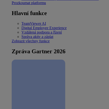
Prozkoumat platformu
Hlavní funkce
TeamViewer AI
Digital Employee Experience
Vzdálená podpora a řízení
Správa aktiv a záplat
Zobrazit všechny funkce
Zpráva Gartner 2026