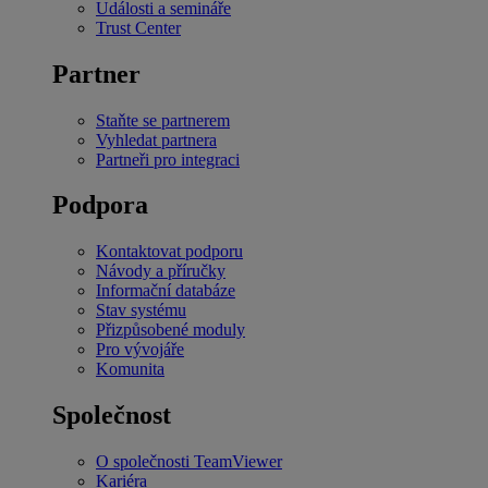
Události a semináře
Trust Center
Partner
Staňte se partnerem
Vyhledat partnera
Partneři pro integraci
Podpora
Kontaktovat podporu
Návody a příručky
Informační databáze
Stav systému
Přizpůsobené moduly
Pro vývojáře
Komunita
Společnost
O společnosti TeamViewer
Kariéra