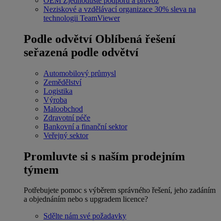
OEM
Zjednodušte podporu a provoz
Neziskové a vzdělávací organizace
30% sleva na
technologii TeamViewer
Podle odvětví
Oblíbená řešení
seřazená podle odvětví
Automobilový průmysl
Zemědělství
Logistika
Výroba
Maloobchod
Zdravotní péče
Bankovní a finanční sektor
Veřejný sektor
Promluvte si s naším prodejním
týmem
Potřebujete pomoc s výběrem správného řešení, jeho zadáním
a objednáním nebo s upgradem licence?
Sdělte nám své požadavky