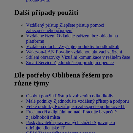
Další případy použití
Vzdálený přístup
Zlepšete přístup pomocí
zabezpečeného připojení
Vzdálené řízení
Ovládejte zařízení bez ohledu na
platformu
Vzdálená plocha
Zvyšujte produktivitu odkudkoli
Wake-on-LAN
Povolte vzdálenou aktivaci zařízení
Sdílení obrazovky
Vizuální komunikace v reálném čase
Smart Service
Zjednodušte poprodejní operace
Dle potřeby
Oblíbená řešení pro
různé týmy
Osobní použití
Přístup k zařízením odkudkoliv
Malé podniky
Zjednodušte vzdálený přístup a podporu
Velké podniky
Rozšiřujte a zabezpečte podnikové IT
Freelanceři a digitální nomádi
Pracujte bezpečně
z jakéhokoli místa
Poskytovatelé spravovaných služeb
Spravujte a
udržujte klientské IT