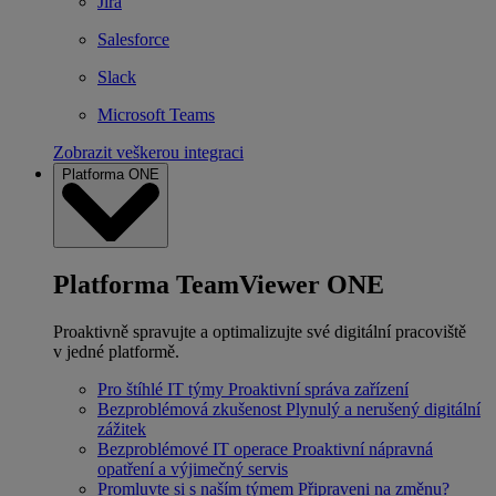
Jira
Salesforce
Slack
Microsoft Teams
Zobrazit veškerou integraci
Platforma ONE
Platforma TeamViewer ONE
Proaktivně spravujte a optimalizujte své digitální pracoviště
v jedné platformě.
Pro štíhlé IT týmy
Proaktivní správa zařízení
Bezproblémová zkušenost
Plynulý a nerušený digitální
zážitek
Bezproblémové IT operace
Proaktivní nápravná
opatření a výjimečný servis
Promluvte si s naším týmem
Připraveni na změnu?