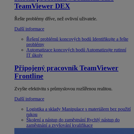
TeamViewer DEX
Řešte problémy dříve, než ovlivní uživatele.
Další informace
Řešení problémů koncových bodů
Identifikujte a řešte
problémy
Automatizace koncových bodů
Automatizujte rutinní
IT úkoly
Připojený pracovník
TeamViewer
Frontline
Zvyšte efektivitu s průmyslovou rozšířenou realitou.
Další informace
Logistika a sklady
Manipulace s materiálem bez použití
rukou
Školení a nástup do zaměstnání
Rychlý nástup do
zaměstnání a zvyšování kvalifikace