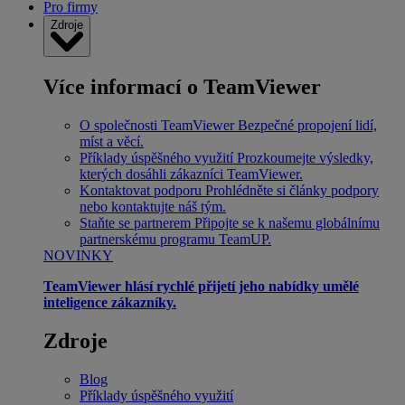
Pro firmy
Zdroje
Více informací o TeamViewer
O společnosti TeamViewer
Bezpečné propojení lidí,
míst a věcí.
Příklady úspěšného využití
Prozkoumejte výsledky,
kterých dosáhli zákazníci TeamViewer.
Kontaktovat podporu
Prohlédněte si články podpory
nebo kontaktujte náš tým.
Staňte se partnerem
Připojte se k našemu globálnímu
partnerskému programu TeamUP.
NOVINKY
TeamViewer hlásí rychlé přijetí jeho nabídky umělé
inteligence zákazníky.
Zdroje
Blog
Příklady úspěšného využití