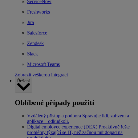
ServiceNow
Freshworks
Jira
Salesforce
Zendesk
Slack
Microsoft Teams
Zobrazit veškerou integraci
Řešení
Oblíbené případy použití
Vzdálený přístup a podpora
Spravujte lidi, zařízení a
aplikace – odkudkoli.
Digital employee experience (DEX)
Proaktivně řešte
problémy týkající se IT, než začnou mít dopad na
produktivitu.