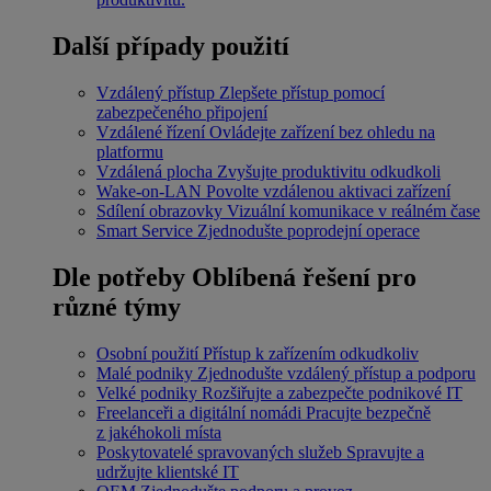
Další případy použití
Vzdálený přístup
Zlepšete přístup pomocí
zabezpečeného připojení
Vzdálené řízení
Ovládejte zařízení bez ohledu na
platformu
Vzdálená plocha
Zvyšujte produktivitu odkudkoli
Wake-on-LAN
Povolte vzdálenou aktivaci zařízení
Sdílení obrazovky
Vizuální komunikace v reálném čase
Smart Service
Zjednodušte poprodejní operace
Dle potřeby
Oblíbená řešení pro
různé týmy
Osobní použití
Přístup k zařízením odkudkoliv
Malé podniky
Zjednodušte vzdálený přístup a podporu
Velké podniky
Rozšiřujte a zabezpečte podnikové IT
Freelanceři a digitální nomádi
Pracujte bezpečně
z jakéhokoli místa
Poskytovatelé spravovaných služeb
Spravujte a
udržujte klientské IT