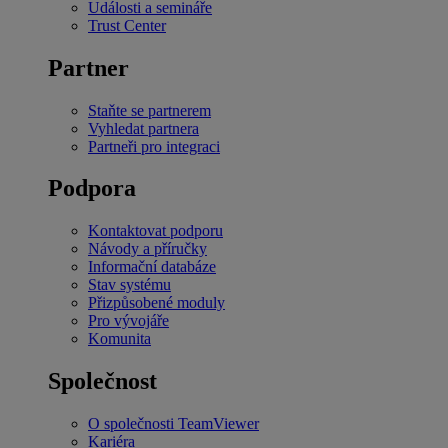
Události a semináře
Trust Center
Partner
Staňte se partnerem
Vyhledat partnera
Partneři pro integraci
Podpora
Kontaktovat podporu
Návody a příručky
Informační databáze
Stav systému
Přizpůsobené moduly
Pro vývojáře
Komunita
Společnost
O společnosti TeamViewer
Kariéra