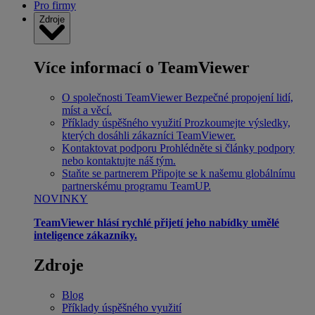
Pro firmy
Zdroje
Více informací o TeamViewer
O společnosti TeamViewer
Bezpečné propojení lidí,
míst a věcí.
Příklady úspěšného využití
Prozkoumejte výsledky,
kterých dosáhli zákazníci TeamViewer.
Kontaktovat podporu
Prohlédněte si články podpory
nebo kontaktujte náš tým.
Staňte se partnerem
Připojte se k našemu globálnímu
partnerskému programu TeamUP.
NOVINKY
TeamViewer hlásí rychlé přijetí jeho nabídky umělé
inteligence zákazníky.
Zdroje
Blog
Příklady úspěšného využití