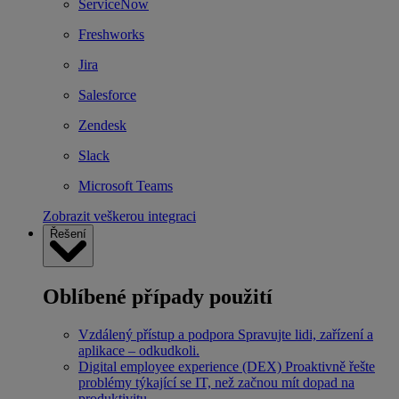
ServiceNow
Freshworks
Jira
Salesforce
Zendesk
Slack
Microsoft Teams
Zobrazit veškerou integraci
Řešení
Oblíbené případy použití
Vzdálený přístup a podpora
Spravujte lidi, zařízení a
aplikace – odkudkoli.
Digital employee experience (DEX)
Proaktivně řešte
problémy týkající se IT, než začnou mít dopad na
produktivitu.