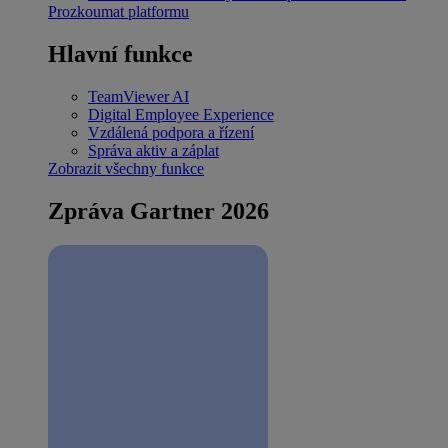
Prozkoumat platformu
Hlavní funkce
TeamViewer AI
Digital Employee Experience
Vzdálená podpora a řízení
Správa aktiv a záplat
Zobrazit všechny funkce
Zpráva Gartner 2026