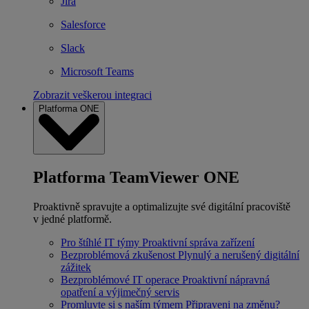
Jira
Salesforce
Slack
Microsoft Teams
Zobrazit veškerou integraci
Platforma ONE
Platforma TeamViewer ONE
Proaktivně spravujte a optimalizujte své digitální pracoviště
v jedné platformě.
Pro štíhlé IT týmy
Proaktivní správa zařízení
Bezproblémová zkušenost
Plynulý a nerušený digitální
zážitek
Bezproblémové IT operace
Proaktivní nápravná
opatření a výjimečný servis
Promluvte si s naším týmem
Připraveni na změnu?