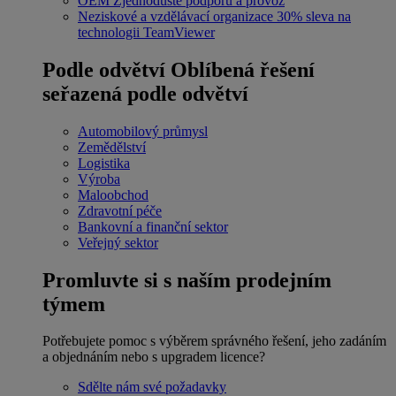
OEM
Zjednodušte podporu a provoz
Neziskové a vzdělávací organizace
30% sleva na
technologii TeamViewer
Podle odvětví
Oblíbená řešení
seřazená podle odvětví
Automobilový průmysl
Zemědělství
Logistika
Výroba
Maloobchod
Zdravotní péče
Bankovní a finanční sektor
Veřejný sektor
Promluvte si s naším prodejním
týmem
Potřebujete pomoc s výběrem správného řešení, jeho zadáním
a objednáním nebo s upgradem licence?
Sdělte nám své požadavky