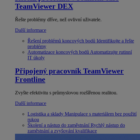
TeamViewer DEX
Řešte problémy dříve, než ovlivní uživatele.
Další informace
Řešení problémů koncových bodů
Identifikujte a řešte
problémy
Automatizace koncových bodů
Automatizujte rutinní
IT úkoly
Připojený pracovník
TeamViewer
Frontline
Zvyšte efektivitu s průmyslovou rozšířenou realitou.
Další informace
Logistika a sklady
Manipulace s materiálem bez použití
rukou
Školení a nástup do zaměstnání
Rychlý nástup do
zaměstnání a zvyšování kvalifikace