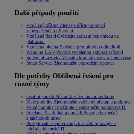
Další případy použití
Vzdálený přístup
Zlepšete přístup pomocí
zabezpečeného připojení
Vzdálené řízení
Ovládejte zařízení bez ohledu na
platformu
Vzdálená plocha
Zvyšujte produktivitu odkudkoli
Wake-on-LAN
Povolte vzdálenou aktivaci zařízení
Sdílení obrazovky
Vizuální komunikace v reálném čase
Smart Service
Zjednodušte poprodejní operace
Dle potřeby
Oblíbená řešení pro
různé týmy
Osobní použití
Přístup k zařízením odkudkoliv
Malé podniky
Zjednodušte vzdálený přístup a podporu
Velké podniky
Rozšiřujte a zabezpečte podnikové IT
Freelanceři a digitální nomádi
Pracujte bezpečně
z jakéhokoli místa
Poskytovatelé spravovaných služeb
Spravujte a
udržujte klientské IT