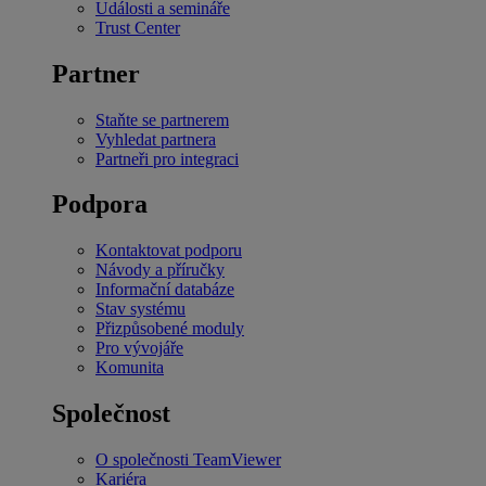
Události a semináře
Trust Center
Partner
Staňte se partnerem
Vyhledat partnera
Partneři pro integraci
Podpora
Kontaktovat podporu
Návody a příručky
Informační databáze
Stav systému
Přizpůsobené moduly
Pro vývojáře
Komunita
Společnost
O společnosti TeamViewer
Kariéra