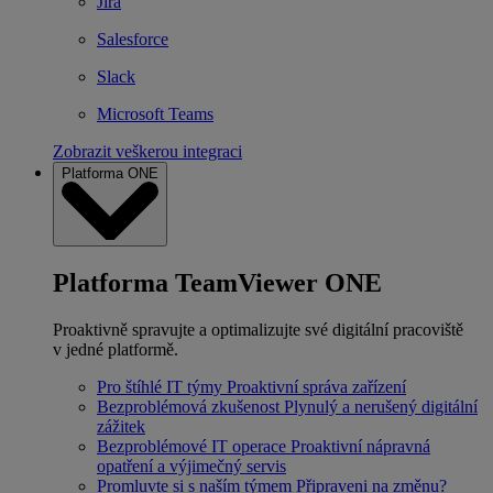
Jira
Salesforce
Slack
Microsoft Teams
Zobrazit veškerou integraci
Platforma ONE
Platforma TeamViewer ONE
Proaktivně spravujte a optimalizujte své digitální pracoviště
v jedné platformě.
Pro štíhlé IT týmy
Proaktivní správa zařízení
Bezproblémová zkušenost
Plynulý a nerušený digitální
zážitek
Bezproblémové IT operace
Proaktivní nápravná
opatření a výjimečný servis
Promluvte si s naším týmem
Připraveni na změnu?