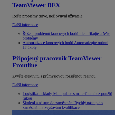
TeamViewer DEX
Řešte problémy dříve, než ovlivní uživatele.
Další informace
Řešení problémů koncových bodů
Identifikujte a řešte
problémy
Automatizace koncových bodů
Automatizujte rutinní
IT úkoly
Připojený pracovník
TeamViewer
Frontline
Zvyšte efektivitu s průmyslovou rozšířenou realitou.
Další informace
Logistika a sklady
Manipulace s materiálem bez použití
rukou
Školení a nástup do zaměstnání
Rychlý nástup do
zaměstnání a zvyšování kvalifikace