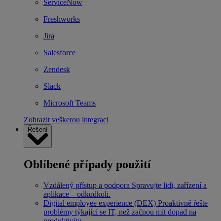
ServiceNow
Freshworks
Jira
Salesforce
Zendesk
Slack
Microsoft Teams
Zobrazit veškerou integraci
Řešení
Oblíbené případy použití
Vzdálený přístup a podpora
Spravujte lidi, zařízení a
aplikace – odkudkoli.
Digital employee experience (DEX)
Proaktivně řešte
problémy týkající se IT, než začnou mít dopad na
produktivitu.