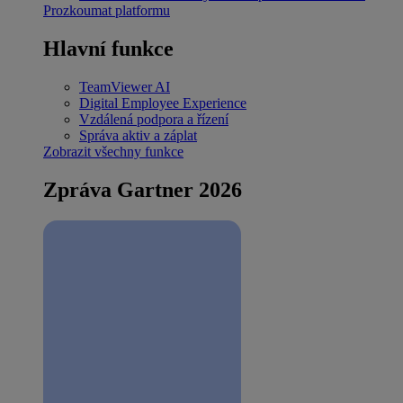
Prozkoumat platformu
Hlavní funkce
TeamViewer AI
Digital Employee Experience
Vzdálená podpora a řízení
Správa aktiv a záplat
Zobrazit všechny funkce
Zpráva Gartner 2026