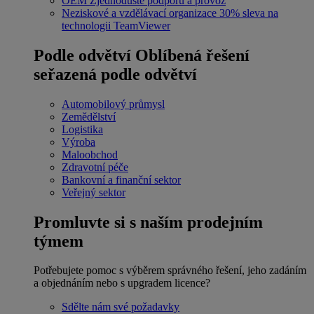
OEM
Zjednodušte podporu a provoz
Neziskové a vzdělávací organizace
30% sleva na
technologii TeamViewer
Podle odvětví
Oblíbená řešení
seřazená podle odvětví
Automobilový průmysl
Zemědělství
Logistika
Výroba
Maloobchod
Zdravotní péče
Bankovní a finanční sektor
Veřejný sektor
Promluvte si s naším prodejním
týmem
Potřebujete pomoc s výběrem správného řešení, jeho zadáním
a objednáním nebo s upgradem licence?
Sdělte nám své požadavky