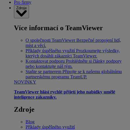
Pro firmy
Zdroje
Více informací o TeamViewer
O společnosti TeamViewer
Bezpečné propojení lidí,
míst a věcí.
Příklady úspěšného využití
Prozkoumejte výsledky,
kterých dosáhli zákazníci TeamViewer.
Kontaktovat podporu
Prohlédněte si články podpory
nebo kontaktujte náš tým.
Staňte se partnerem
Připojte se k našemu globálnímu
partnerskému programu TeamUP.
NOVINKY
TeamViewer hlásí rychlé přijetí jeho nabídky umělé
inteligence zákazníky.
Zdroje
Blog
Příklady úspěšného využití