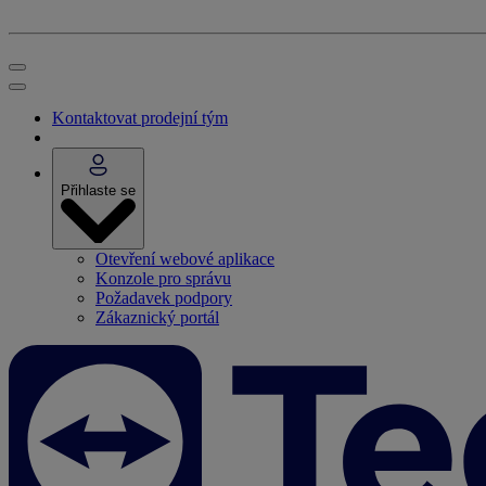
Kontaktovat prodejní tým
Přihlaste se
Otevření webové aplikace
Konzole pro správu
Požadavek podpory
Zákaznický portál