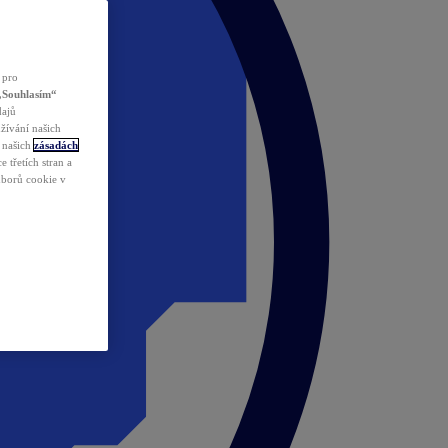
 pro
„Souhlasím“
dajů
žívání našich
v našich
zásadách
 třetích stran a
ouborů cookie v