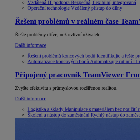
Vzdálená IT podpora
Bezpečná, flexibilní, integrovaná
Operační technologie
Vzdálený přístup do dílny
Řešení problémů v reálném čase
Team
Řešte problémy dříve, než ovlivní uživatele.
Další informace
Řešení problémů koncových bodů
Identifikujte a řešte 
Automatizace koncových bodů
Automatizujte rutinní IT
Připojený pracovník
TeamViewer Fron
Zvyšte efektivitu s průmyslovou rozšířenou realitou.
Další informace
Logistika a sklady
Manipulace s materiálem bez použití 
Školení a nástup do zaměstnání
Rychlý nástup do zaměst