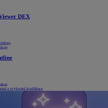
Viewer DEX
problémy
 úkoly
tline
rukou
nání a zvyšování kvalifikace