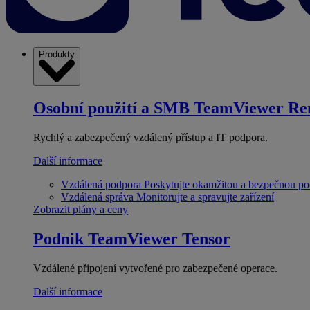
Produkty
Osobní použití a SMB
TeamViewer Re
Rychlý a zabezpečený vzdálený přístup a IT podpora.
Další informace
Vzdálená podpora
Poskytujte okamžitou a bezpečnou p
Vzdálená správa
Monitorujte a spravujte zařízení
Zobrazit plány a ceny
Podnik
TeamViewer Tensor
Vzdálené připojení vytvořené pro zabezpečené operace.
Další informace