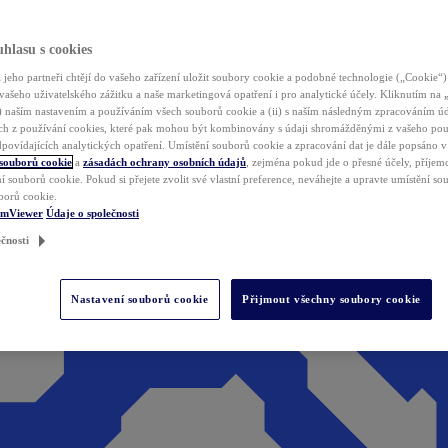
hlasu s cookies
jeho partneři chtějí do vašeho zařízení uložit soubory cookie a podobné technologie („Cookie“)
vašeho uživatelského zážitku a naše marketingová opatření i pro analytické účely. Kliknutím na
(i) naším nastavením a používáním všech souborů cookie a (ii) s naším následným zpracováním ú
h z používání cookies, které pak mohou být kombinovány s údaji shromážděnými z vašeho pou
povídajících analytických opatření. Umístění souborů cookie a zpracování dat je dále popsáno 
 souborů cookie
a
zásadách ochrany osobních údajů
, zejména pokud jde o přesné účely, příjemce
í souborů cookie. Pokud si přejete zvolit své vlastní preference, neváhejte a upravte umístění s
borů cookie.
amViewer
Údaje o společnosti
čnosti
Nastavení souborů cookie
Přijmout všechny soubory cookie