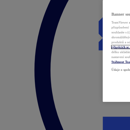
Banner sou
TeamViewer a 
přizpůsobení 
souhlasíte s 
shromážděnýc
produktů a od
týkajících se
délku ukládán
nastavení sou
Stáhnout Te
Údaje o spole