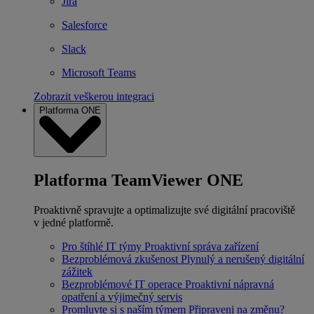
Jira
Salesforce
Slack
Microsoft Teams
Zobrazit veškerou integraci
Platforma ONE
Platforma TeamViewer ONE
Proaktivně spravujte a optimalizujte své digitální pracoviště
v jedné platformě.
Pro štíhlé IT týmy
Proaktivní správa zařízení
Bezproblémová zkušenost
Plynulý a nerušený digitální
zážitek
Bezproblémové IT operace
Proaktivní nápravná
opatření a výjimečný servis
Promluvte si s naším týmem
Připraveni na změnu?