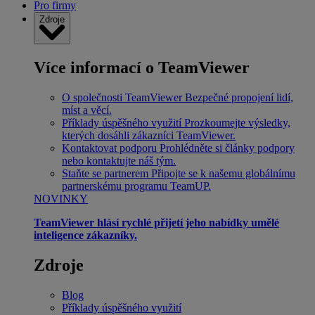
Pro firmy
Zdroje
Více informací o TeamViewer
O společnosti TeamViewer
Bezpečné propojení lidí,
míst a věcí.
Příklady úspěšného využití
Prozkoumejte výsledky,
kterých dosáhli zákazníci TeamViewer.
Kontaktovat podporu
Prohlédněte si články podpory
nebo kontaktujte náš tým.
Staňte se partnerem
Připojte se k našemu globálnímu
partnerskému programu TeamUP.
NOVINKY
TeamViewer hlásí rychlé přijetí jeho nabídky umělé
inteligence zákazníky.
Zdroje
Blog
Příklady úspěšného využití