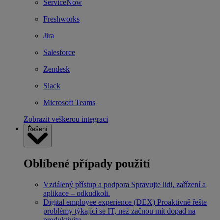
ServiceNow
Freshworks
Jira
Salesforce
Zendesk
Slack
Microsoft Teams
Zobrazit veškerou integraci
Řešení
Oblíbené případy použití
Vzdálený přístup a podpora
Spravujte lidi, zařízení a
aplikace – odkudkoli.
Digital employee experience (DEX)
Proaktivně řešte
problémy týkající se IT, než začnou mít dopad na
produktivitu.