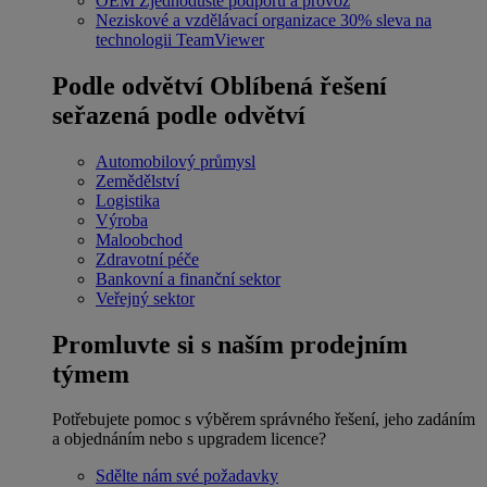
OEM
Zjednodušte podporu a provoz
Neziskové a vzdělávací organizace
30% sleva na
technologii TeamViewer
Podle odvětví
Oblíbená řešení
seřazená podle odvětví
Automobilový průmysl
Zemědělství
Logistika
Výroba
Maloobchod
Zdravotní péče
Bankovní a finanční sektor
Veřejný sektor
Promluvte si s naším prodejním
týmem
Potřebujete pomoc s výběrem správného řešení, jeho zadáním
a objednáním nebo s upgradem licence?
Sdělte nám své požadavky