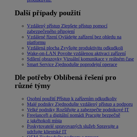
Další případy použití
Vzdálený přístup
Zlepšete přístup pomocí
zabezpečeného připojení
Vzdálené řízení
Ovládejte zařízení bez ohledu na
platformu
Vzdálená plocha
Zvyšujte produktivitu odkudkoli
Wake-on-LAN
Povolte vzdálenou aktivaci zařízení
Sdílení obrazovky
Vizuální komunikace v reálném čase
Smart Service
Zjednodušte poprodejní operace
Dle potřeby
Oblíbená řešení pro
různé týmy
Osobní použití
Přístup k zařízením odkudkoliv
Malé podniky
Zjednodušte vzdálený přístup a podporu
Velké podniky
Rozšiřujte a zabezpečte podnikové IT
Freelanceři a digitální nomádi
Pracujte bezpečně
z jakéhokoli místa
Poskytovatelé spravovaných služeb
Spravujte a
udržujte klientské IT