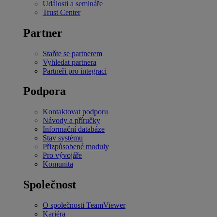
Události a semináře
Trust Center
Partner
Staňte se partnerem
Vyhledat partnera
Partneři pro integraci
Podpora
Kontaktovat podporu
Návody a příručky
Informační databáze
Stav systému
Přizpůsobené moduly
Pro vývojáře
Komunita
Společnost
O společnosti TeamViewer
Kariéra