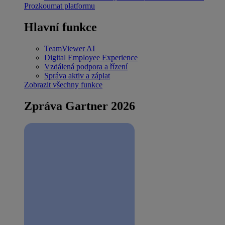
Prozkoumat platformu
Hlavní funkce
TeamViewer AI
Digital Employee Experience
Vzdálená podpora a řízení
Správa aktiv a záplat
Zobrazit všechny funkce
Zpráva Gartner 2026