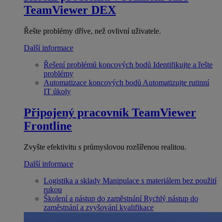
TeamViewer DEX
Řešte problémy dříve, než ovlivní uživatele.
Další informace
Řešení problémů koncových bodů
Identifikujte a řešte
problémy
Automatizace koncových bodů
Automatizujte rutinní
IT úkoly
Připojený pracovník
TeamViewer
Frontline
Zvyšte efektivitu s průmyslovou rozšířenou realitou.
Další informace
Logistika a sklady
Manipulace s materiálem bez použití
rukou
Školení a nástup do zaměstnání
Rychlý nástup do
zaměstnání a zvyšování kvalifikace