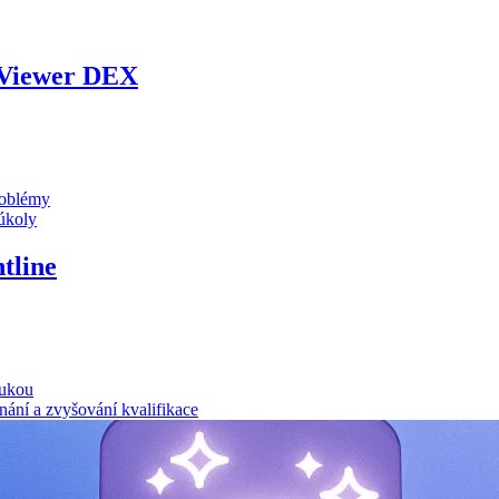
Viewer DEX
problémy
 úkoly
tline
rukou
nání a zvyšování kvalifikace