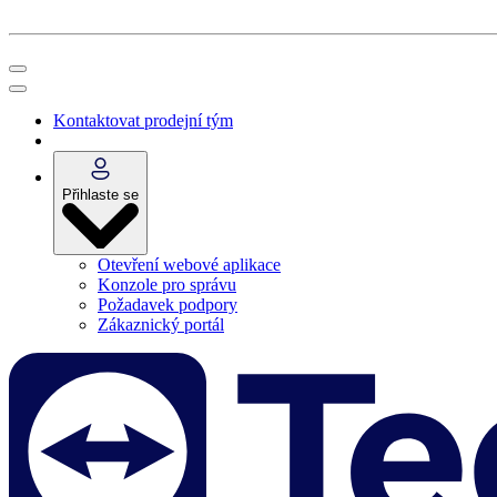
Kontaktovat prodejní tým
Přihlaste se
Otevření webové aplikace
Konzole pro správu
Požadavek podpory
Zákaznický portál