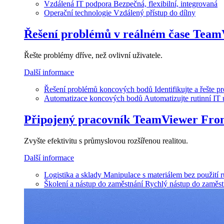
Vzdálená IT podpora
Bezpečná, flexibilní, integrovaná
Operační technologie
Vzdálený přístup do dílny
Řešení problémů v reálném čase
Team
Řešte problémy dříve, než ovlivní uživatele.
Další informace
Řešení problémů koncových bodů
Identifikujte a řešte 
Automatizace koncových bodů
Automatizujte rutinní IT
Připojený pracovník
TeamViewer Fron
Zvyšte efektivitu s průmyslovou rozšířenou realitou.
Další informace
Logistika a sklady
Manipulace s materiálem bez použití 
Školení a nástup do zaměstnání
Rychlý nástup do zaměst