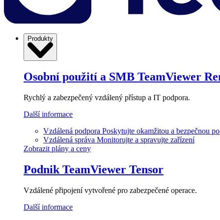
Produkty
Osobní použití a SMB
TeamViewer Re
Rychlý a zabezpečený vzdálený přístup a IT podpora.
Další informace
Vzdálená podpora
Poskytujte okamžitou a bezpečnou p
Vzdálená správa
Monitorujte a spravujte zařízení
Zobrazit plány a ceny
Podnik
TeamViewer Tensor
Vzdálené připojení vytvořené pro zabezpečené operace.
Další informace