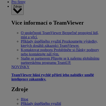
Pro firmy
Zdroje
Více informací o TeamViewer
O společnosti TeamViewer
Bezpečné propojení lidí,
míst a věcí.
Příklady úspěšného využití
Prozkoumejte výsledky,
kterých dosáhli zákazníci TeamViewer.
Kontaktovat podporu
Prohlédněte si články podpory
nebo kontaktujte náš tým.
Staňte se partnerem
Připojte se k našemu globálnímu
partnerskému programu TeamUP.
NOVINKY
TeamViewer hlásí rychlé přijetí jeho nabídky umělé
inteligence zákazníky.
Zdroje
Blog
Příklady úspěšného využití