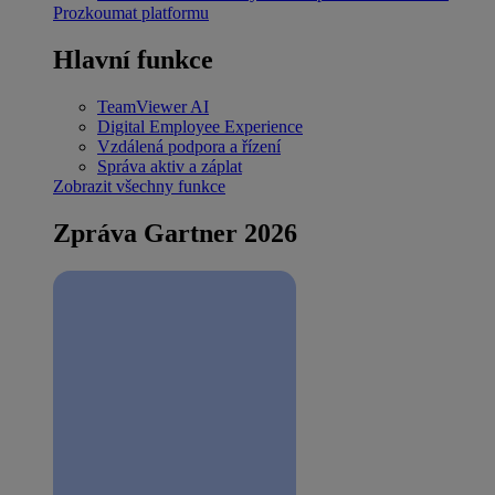
Prozkoumat platformu
Hlavní funkce
TeamViewer AI
Digital Employee Experience
Vzdálená podpora a řízení
Správa aktiv a záplat
Zobrazit všechny funkce
Zpráva Gartner 2026