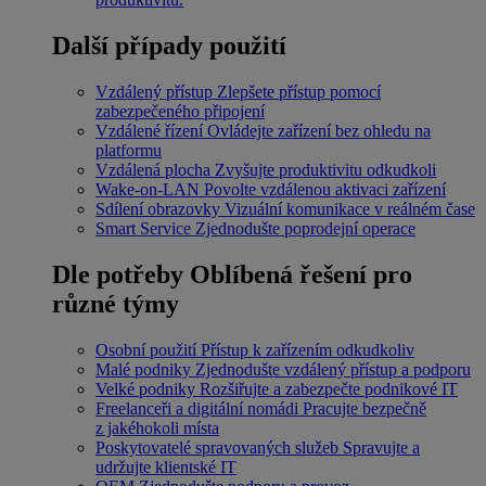
Další případy použití
Vzdálený přístup
Zlepšete přístup pomocí
zabezpečeného připojení
Vzdálené řízení
Ovládejte zařízení bez ohledu na
platformu
Vzdálená plocha
Zvyšujte produktivitu odkudkoli
Wake-on-LAN
Povolte vzdálenou aktivaci zařízení
Sdílení obrazovky
Vizuální komunikace v reálném čase
Smart Service
Zjednodušte poprodejní operace
Dle potřeby
Oblíbená řešení pro
různé týmy
Osobní použití
Přístup k zařízením odkudkoliv
Malé podniky
Zjednodušte vzdálený přístup a podporu
Velké podniky
Rozšiřujte a zabezpečte podnikové IT
Freelanceři a digitální nomádi
Pracujte bezpečně
z jakéhokoli místa
Poskytovatelé spravovaných služeb
Spravujte a
udržujte klientské IT