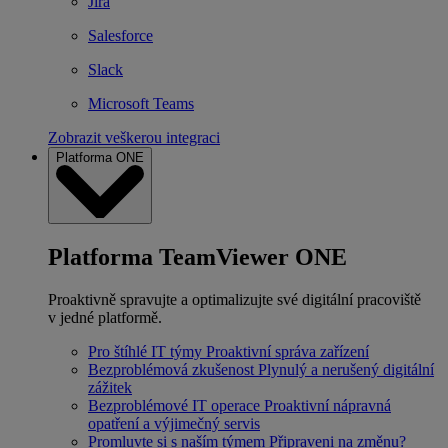
Jira
Salesforce
Slack
Microsoft Teams
Zobrazit veškerou integraci
Platforma ONE
Platforma TeamViewer ONE
Proaktivně spravujte a optimalizujte své digitální pracoviště
v jedné platformě.
Pro štíhlé IT týmy
Proaktivní správa zařízení
Bezproblémová zkušenost
Plynulý a nerušený digitální
zážitek
Bezproblémové IT operace
Proaktivní nápravná
opatření a výjimečný servis
Promluvte si s naším týmem
Připraveni na změnu?