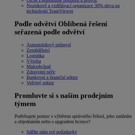
OEM
Zjednodušte podporu a provoz
Neziskové a vzdělávací organizace
30% sleva na
technologii TeamViewer
Podle odvětví
Oblíbená řešení
seřazená podle odvětví
Automobilový průmysl
Zemědělství
Logistika
Výroba
Maloobchod
Zdravotní péče
Bankovní a finanční sektor
Veřejný sektor
Promluvte si s naším prodejním
týmem
Potřebujete pomoc s výběrem správného řešení, jeho zadáním
a objednáním nebo s upgradem licence?
Sdělte nám své požadavky