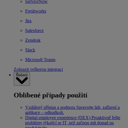
ServiceNow
Freshworks
Jira
Salesforce
Zendesk
Slack
Microsoft Teams
Zobrazit veškerou integraci
Řešení
Oblíbené případy použití
Vzdálený přístup a podpora
Spravujte lidi, zařízení a
aplikace – odkudkoli.
Digital employee experience (DEX)
Proaktivně řešte
problémy týkající se IT, než začnou mít dopad na
produktivitu.