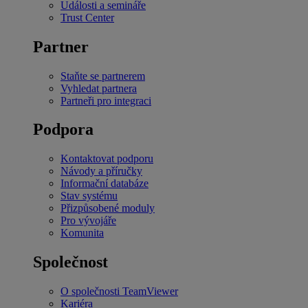
Události a semináře
Trust Center
Partner
Staňte se partnerem
Vyhledat partnera
Partneři pro integraci
Podpora
Kontaktovat podporu
Návody a příručky
Informační databáze
Stav systému
Přizpůsobené moduly
Pro vývojáře
Komunita
Společnost
O společnosti TeamViewer
Kariéra