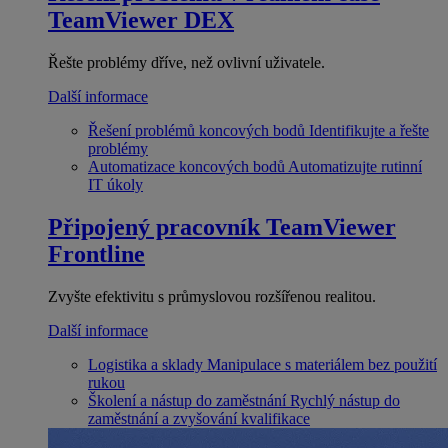
TeamViewer DEX
Řešte problémy dříve, než ovlivní uživatele.
Další informace
Řešení problémů koncových bodů
Identifikujte a řešte
problémy
Automatizace koncových bodů
Automatizujte rutinní
IT úkoly
Připojený pracovník
TeamViewer
Frontline
Zvyšte efektivitu s průmyslovou rozšířenou realitou.
Další informace
Logistika a sklady
Manipulace s materiálem bez použití
rukou
Školení a nástup do zaměstnání
Rychlý nástup do
zaměstnání a zvyšování kvalifikace