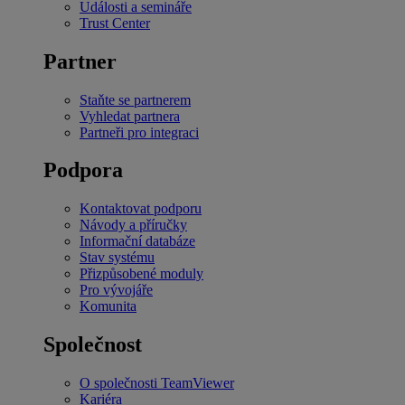
Události a semináře
Trust Center
Partner
Staňte se partnerem
Vyhledat partnera
Partneři pro integraci
Podpora
Kontaktovat podporu
Návody a příručky
Informační databáze
Stav systému
Přizpůsobené moduly
Pro vývojáře
Komunita
Společnost
O společnosti TeamViewer
Kariéra