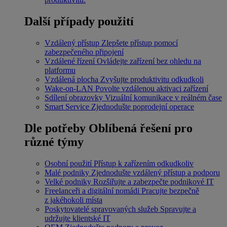
Další případy použití
Vzdálený přístup
Zlepšete přístup pomocí
zabezpečeného připojení
Vzdálené řízení
Ovládejte zařízení bez ohledu na
platformu
Vzdálená plocha
Zvyšujte produktivitu odkudkoli
Wake-on-LAN
Povolte vzdálenou aktivaci zařízení
Sdílení obrazovky
Vizuální komunikace v reálném čase
Smart Service
Zjednodušte poprodejní operace
Dle potřeby
Oblíbená řešení pro
různé týmy
Osobní použití
Přístup k zařízením odkudkoliv
Malé podniky
Zjednodušte vzdálený přístup a podporu
Velké podniky
Rozšiřujte a zabezpečte podnikové IT
Freelanceři a digitální nomádi
Pracujte bezpečně
z jakéhokoli místa
Poskytovatelé spravovaných služeb
Spravujte a
udržujte klientské IT