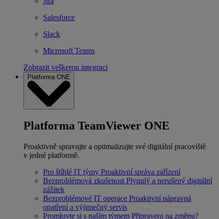
Jira
Salesforce
Slack
Microsoft Teams
Zobrazit veškerou integraci
Platforma ONE
Platforma TeamViewer ONE
Proaktivně spravujte a optimalizujte své digitální pracoviště
v jedné platformě.
Pro štíhlé IT týmy
Proaktivní správa zařízení
Bezproblémová zkušenost
Plynulý a nerušený digitální
zážitek
Bezproblémové IT operace
Proaktivní nápravná
opatření a výjimečný servis
Promluvte si s naším týmem
Připraveni na změnu?