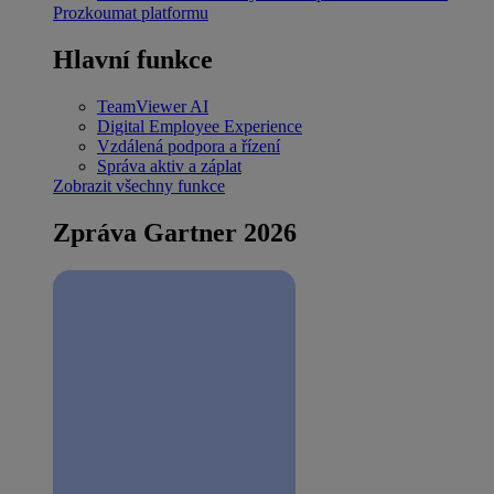
Prozkoumat platformu
Hlavní funkce
TeamViewer AI
Digital Employee Experience
Vzdálená podpora a řízení
Správa aktiv a záplat
Zobrazit všechny funkce
Zpráva Gartner 2026