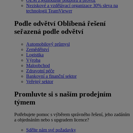
OEM
Zjednodušte podporu a provoz
Neziskové a vzdělávací organizace
30% sleva na
technologii TeamViewer
Podle odvětví
Oblíbená řešení
seřazená podle odvětví
Automobilový průmysl
Zemědělství
Logistika
Výroba
Maloobchod
Zdravotní péče
Bankovní a finanční sektor
Veřejný sektor
Promluvte si s naším prodejním
týmem
Potřebujete pomoc s výběrem správného řešení, jeho zadáním
a objednáním nebo s upgradem licence?
Sdělte nám své požadavky