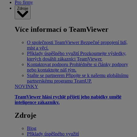
Pro firmy
Zdroje
Více informací o TeamViewer
O společnosti TeamViewer
Bezpečné propojení lidí,
míst a věcí.
Příklady úspěšného využití
Prozkoumejte výsledky,
kterých dosáhli zákazníci TeamViewer.
Kontaktovat podporu
Prohlédněte si články podpory
nebo kontaktujte náš tým.
Staňte se partnerem
Připojte se k našemu globálnímu
partnerskému programu TeamUP.
NOVINKY
TeamViewer hlásí rychlé přijetí jeho nabídky umělé
inteligence zákazníky.
Zdroje
Blog
Příklady úspěšného využití