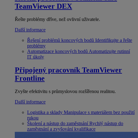
TeamViewer DEX
Řešte problémy dříve, než ovlivní uživatele.
Další informace
Řešení problémů koncových bodů
Identifikujte a řešte
problémy
Automatizace koncových bodů
Automatizujte rutinní
IT úkoly
Připojený pracovník
TeamViewer
Frontline
Zvyšte efektivitu s průmyslovou rozšířenou realitou.
Další informace
Logistika a sklady
Manipulace s materiálem bez použití
rukou
Školení a nástup do zaměstnání
Rychlý nástup do
zaměstnání a zvyšování kvalifikace