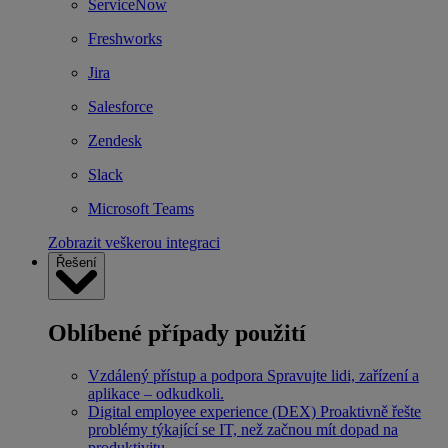
ServiceNow
Freshworks
Jira
Salesforce
Zendesk
Slack
Microsoft Teams
Zobrazit veškerou integraci
Řešení
Oblíbené případy použití
Vzdálený přístup a podpora
Spravujte lidi, zařízení a
aplikace – odkudkoli.
Digital employee experience (DEX)
Proaktivně řešte
problémy týkající se IT, než začnou mít dopad na
produktivitu.