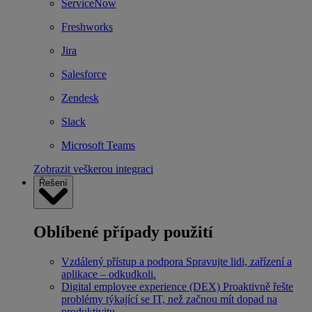
ServiceNow
Freshworks
Jira
Salesforce
Zendesk
Slack
Microsoft Teams
Zobrazit veškerou integraci
Řešení
Oblíbené případy použití
Vzdálený přístup a podpora
Spravujte lidi, zařízení a
aplikace – odkudkoli.
Digital employee experience (DEX)
Proaktivně řešte
problémy týkající se IT, než začnou mít dopad na
produktivitu.