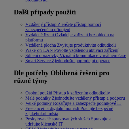
Další případy použití
Vzdálený přístup
Zlepšete přístup pomocí
zabezpečeného připojení
Vzdálené řízení
Ovládejte zařízení bez ohledu na
platformu
Vzdálená plocha
Zvyšujte produktivitu odkudkoli
Wake-on-LAN
Povolte vzdálenou aktivaci zařízení
Sdílení obrazovky
Vizuální komunikace v reálném čase
Smart Service
Zjednodušte poprodejní operace
Dle potřeby
Oblíbená řešení pro
různé týmy
Osobní použití
Přístup k zařízením odkudkoliv
Malé podniky
Zjednodušte vzdálený přístup a podporu
Velké podniky
Rozšiřujte a zabezpečte podnikové IT
Freelanceři a digitální nomádi
Pracujte bezpečně
z jakéhokoli místa
Poskytovatelé spravovaných služeb
Spravujte a
udržujte klientské IT