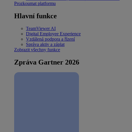
Prozkoumat platformu
Hlavní funkce
TeamViewer AI
Digital Employee Experience
Vzdálená podpora a řízení
Správa aktiv a záplat
Zobrazit všechny funkce
Zpráva Gartner 2026