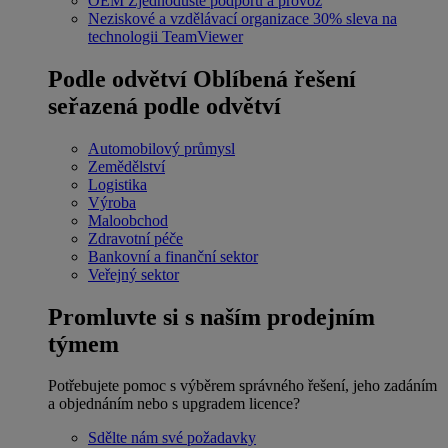
OEM
Zjednodušte podporu a provoz
Neziskové a vzdělávací organizace
30% sleva na
technologii TeamViewer
Podle odvětví
Oblíbená řešení
seřazená podle odvětví
Automobilový průmysl
Zemědělství
Logistika
Výroba
Maloobchod
Zdravotní péče
Bankovní a finanční sektor
Veřejný sektor
Promluvte si s naším prodejním
týmem
Potřebujete pomoc s výběrem správného řešení, jeho zadáním
a objednáním nebo s upgradem licence?
Sdělte nám své požadavky