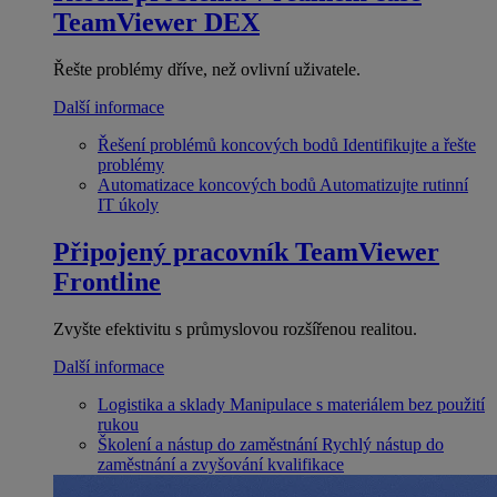
TeamViewer DEX
Řešte problémy dříve, než ovlivní uživatele.
Další informace
Řešení problémů koncových bodů
Identifikujte a řešte
problémy
Automatizace koncových bodů
Automatizujte rutinní
IT úkoly
Připojený pracovník
TeamViewer
Frontline
Zvyšte efektivitu s průmyslovou rozšířenou realitou.
Další informace
Logistika a sklady
Manipulace s materiálem bez použití
rukou
Školení a nástup do zaměstnání
Rychlý nástup do
zaměstnání a zvyšování kvalifikace