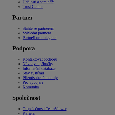
Události a semináře
Trust Center
Partner
Staňte se partnerem
Vyhledat partnera
Partneři pro integraci
Podpora
Kontaktovat podporu
Návody a příručky
Informační databáze
Stav systému
Přizpůsobené moduly
Pro vývojáře
Komunita
Společnost
O společnosti TeamViewer
Kariéra