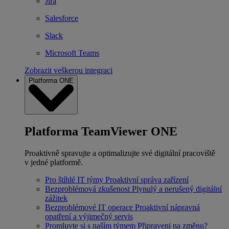
Jira
Salesforce
Slack
Microsoft Teams
Zobrazit veškerou integraci
Platforma ONE
Platforma TeamViewer ONE
Proaktivně spravujte a optimalizujte své digitální pracoviště
v jedné platformě.
Pro štíhlé IT týmy
Proaktivní správa zařízení
Bezproblémová zkušenost
Plynulý a nerušený digitální
zážitek
Bezproblémové IT operace
Proaktivní nápravná
opatření a výjimečný servis
Promluvte si s naším týmem
Připraveni na změnu?