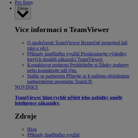
Pro firmy
Zdroje
Více informací o TeamViewer
O společnosti TeamViewer
Bezpečné propojení lidí,
míst a věcí.
Příklady úspěšného využití
Prozkoumejte výsledky,
kterých dosáhli zákazníci TeamViewer.
Kontaktovat podporu
Prohlédněte si články podpory
nebo kontaktujte náš tým.
Staňte se partnerem
Připojte se k našemu globálnímu
partnerskému programu TeamUP.
NOVINKY
TeamViewer hlásí rychlé přijetí jeho nabídky umělé
inteligence zákazníky.
Zdroje
Blog
Příklady úspěšného využití