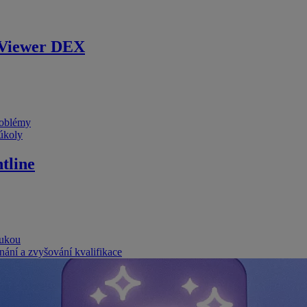
Viewer DEX
problémy
 úkoly
tline
rukou
nání a zvyšování kvalifikace