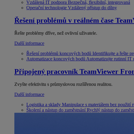
Vzdálená IT podpora
Bezpečná, flexibilní, integrovaná
Operační technologie
Vzdálený přístup do dílny
Řešení problémů v reálném čase
Team
Řešte problémy dříve, než ovlivní uživatele.
Další informace
Řešení problémů koncových bodů
Identifikujte a řešte 
Automatizace koncových bodů
Automatizujte rutinní IT
Připojený pracovník
TeamViewer Fron
Zvyšte efektivitu s průmyslovou rozšířenou realitou.
Další informace
Logistika a sklady
Manipulace s materiálem bez použití 
Školení a nástup do zaměstnání
Rychlý nástup do zaměst