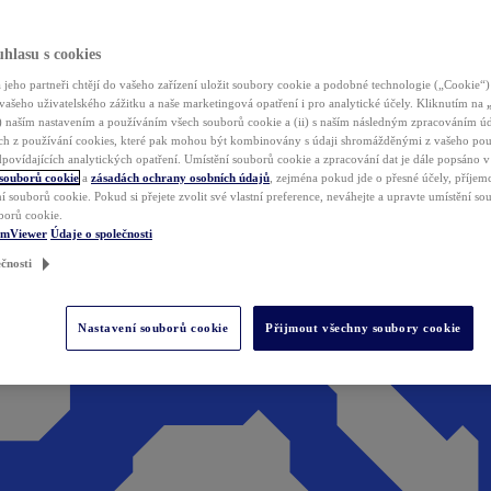
hlasu s cookies
jeho partneři chtějí do vašeho zařízení uložit soubory cookie a podobné technologie („Cookie“)
vašeho uživatelského zážitku a naše marketingová opatření i pro analytické účely. Kliknutím na
(i) naším nastavením a používáním všech souborů cookie a (ii) s naším následným zpracováním ú
h z používání cookies, které pak mohou být kombinovány s údaji shromážděnými z vašeho pou
povídajících analytických opatření. Umístění souborů cookie a zpracování dat je dále popsáno 
 souborů cookie
a
zásadách ochrany osobních údajů
, zejména pokud jde o přesné účely, příjemce
í souborů cookie. Pokud si přejete zvolit své vlastní preference, neváhejte a upravte umístění s
borů cookie.
amViewer
Údaje o společnosti
čnosti
Nastavení souborů cookie
Přijmout všechny soubory cookie