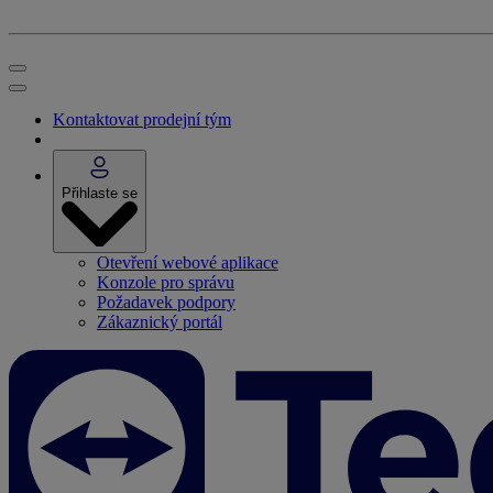
Kontaktovat prodejní tým
Přihlaste se
Otevření webové aplikace
Konzole pro správu
Požadavek podpory
Zákaznický portál