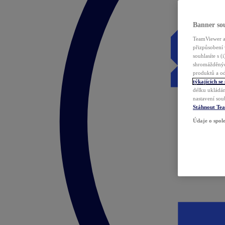
Banner sou
TeamViewer a 
přizpůsobení 
souhlasíte s 
shromážděnýc
produktů a od
týkajících se
délku ukládán
nastavení sou
Stáhnout Te
Údaje o spole