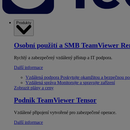
Produkty
Osobní použití a SMB
TeamViewer Re
Rychlý a zabezpečený vzdálený přístup a IT podpora.
Další informace
Vzdálená podpora
Poskytujte okamžitou a bezpečnou p
Vzdálená správa
Monitorujte a spravujte zařízení
Zobrazit plány a ceny
Podnik
TeamViewer Tensor
Vzdálené připojení vytvořené pro zabezpečené operace.
Další informace