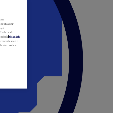
 pro
„Souhlasím“
dajů
žívání našich
v našich
zásadách
 třetích stran a
ouborů cookie v