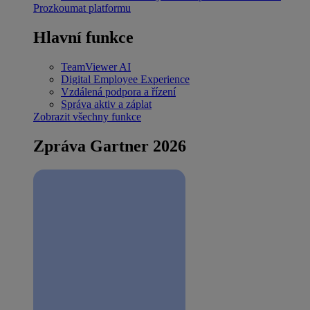
Prozkoumat platformu
Hlavní funkce
TeamViewer AI
Digital Employee Experience
Vzdálená podpora a řízení
Správa aktiv a záplat
Zobrazit všechny funkce
Zpráva Gartner 2026