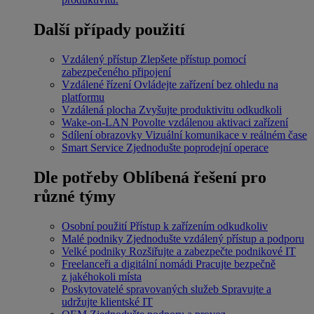
Další případy použití
Vzdálený přístup
Zlepšete přístup pomocí
zabezpečeného připojení
Vzdálené řízení
Ovládejte zařízení bez ohledu na
platformu
Vzdálená plocha
Zvyšujte produktivitu odkudkoli
Wake-on-LAN
Povolte vzdálenou aktivaci zařízení
Sdílení obrazovky
Vizuální komunikace v reálném čase
Smart Service
Zjednodušte poprodejní operace
Dle potřeby
Oblíbená řešení pro
různé týmy
Osobní použití
Přístup k zařízením odkudkoliv
Malé podniky
Zjednodušte vzdálený přístup a podporu
Velké podniky
Rozšiřujte a zabezpečte podnikové IT
Freelanceři a digitální nomádi
Pracujte bezpečně
z jakéhokoli místa
Poskytovatelé spravovaných služeb
Spravujte a
udržujte klientské IT