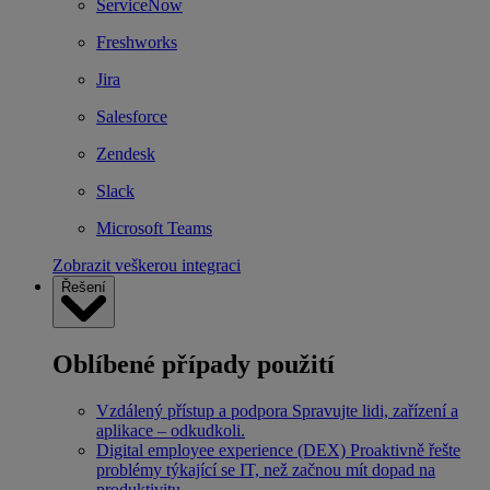
ServiceNow
Freshworks
Jira
Salesforce
Zendesk
Slack
Microsoft Teams
Zobrazit veškerou integraci
Řešení
Oblíbené případy použití
Vzdálený přístup a podpora
Spravujte lidi, zařízení a
aplikace – odkudkoli.
Digital employee experience (DEX)
Proaktivně řešte
problémy týkající se IT, než začnou mít dopad na
produktivitu.