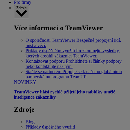
Pro firmy
Zdroje
Více informací o TeamViewer
O společnosti TeamViewer
Bezpečné propojení lidí,
míst a věcí.
Příklady úspěšného využití
Prozkoumejte výsledky,
kterých dosáhli zákazníci TeamViewer.
Kontaktovat podporu
Prohlédněte si články podpory
nebo kontaktujte náš tým.
Staňte se partnerem
Připojte se k našemu globálnímu
partnerskému programu TeamUP.
NOVINKY
TeamViewer hlásí rychlé přijetí jeho nabídky umělé
inteligence zákazníky.
Zdroje
Blog
Příklady úspěšného využití