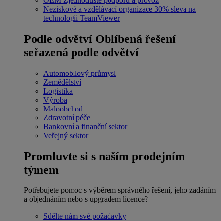
OEM
Zjednodušte podporu a provoz
Neziskové a vzdělávací organizace
30% sleva na
technologii TeamViewer
Podle odvětví
Oblíbená řešení
seřazená podle odvětví
Automobilový průmysl
Zemědělství
Logistika
Výroba
Maloobchod
Zdravotní péče
Bankovní a finanční sektor
Veřejný sektor
Promluvte si s naším prodejním
týmem
Potřebujete pomoc s výběrem správného řešení, jeho zadáním
a objednáním nebo s upgradem licence?
Sdělte nám své požadavky