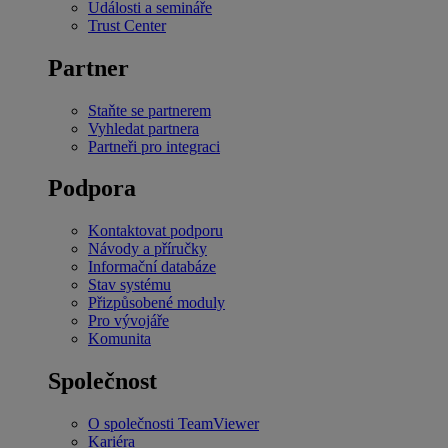
Události a semináře
Trust Center
Partner
Staňte se partnerem
Vyhledat partnera
Partneři pro integraci
Podpora
Kontaktovat podporu
Návody a příručky
Informační databáze
Stav systému
Přizpůsobené moduly
Pro vývojáře
Komunita
Společnost
O společnosti TeamViewer
Kariéra