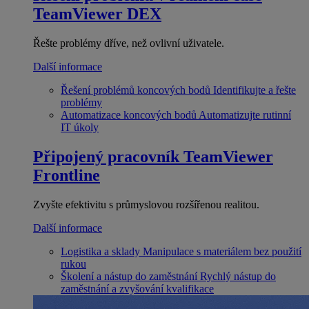
TeamViewer DEX
Řešte problémy dříve, než ovlivní uživatele.
Další informace
Řešení problémů koncových bodů
Identifikujte a řešte
problémy
Automatizace koncových bodů
Automatizujte rutinní
IT úkoly
Připojený pracovník
TeamViewer
Frontline
Zvyšte efektivitu s průmyslovou rozšířenou realitou.
Další informace
Logistika a sklady
Manipulace s materiálem bez použití
rukou
Školení a nástup do zaměstnání
Rychlý nástup do
zaměstnání a zvyšování kvalifikace