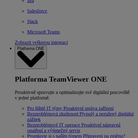
Jira
Salesforce
Slack
Microsoft Teams
Zobrazit veškerou integraci
Platforma ONE
Platforma TeamViewer ONE
Proaktivně spravujte a optimalizujte své digitální pracoviště
v jedné platformě.
Pro štíhlé IT týmy
Proaktivní správa zařízení
Bezproblémová zkušenost
Plynulý a nerušený digitální
zážitek
Bezproblémové IT operace
Proaktivní nápravná
opatření a výjimečný servis
Promluvte si s naším týmem
Připraveni na změnu?