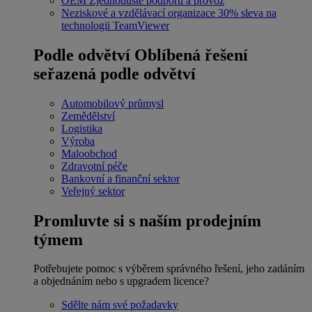
OEM
Zjednodušte podporu a provoz
Neziskové a vzdělávací organizace
30% sleva na
technologii TeamViewer
Podle odvětví
Oblíbená řešení
seřazená podle odvětví
Automobilový průmysl
Zemědělství
Logistika
Výroba
Maloobchod
Zdravotní péče
Bankovní a finanční sektor
Veřejný sektor
Promluvte si s naším prodejním
týmem
Potřebujete pomoc s výběrem správného řešení, jeho zadáním
a objednáním nebo s upgradem licence?
Sdělte nám své požadavky