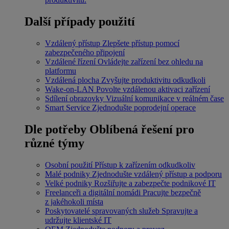
Další případy použití
Vzdálený přístup
Zlepšete přístup pomocí
zabezpečeného připojení
Vzdálené řízení
Ovládejte zařízení bez ohledu na
platformu
Vzdálená plocha
Zvyšujte produktivitu odkudkoli
Wake-on-LAN
Povolte vzdálenou aktivaci zařízení
Sdílení obrazovky
Vizuální komunikace v reálném čase
Smart Service
Zjednodušte poprodejní operace
Dle potřeby
Oblíbená řešení pro
různé týmy
Osobní použití
Přístup k zařízením odkudkoliv
Malé podniky
Zjednodušte vzdálený přístup a podporu
Velké podniky
Rozšiřujte a zabezpečte podnikové IT
Freelanceři a digitální nomádi
Pracujte bezpečně
z jakéhokoli místa
Poskytovatelé spravovaných služeb
Spravujte a
udržujte klientské IT