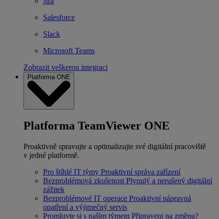
Jira
Salesforce
Slack
Microsoft Teams
Zobrazit veškerou integraci
Platforma ONE
Platforma TeamViewer ONE
Proaktivně spravujte a optimalizujte své digitální pracoviště
v jedné platformě.
Pro štíhlé IT týmy
Proaktivní správa zařízení
Bezproblémová zkušenost
Plynulý a nerušený digitální
zážitek
Bezproblémové IT operace
Proaktivní nápravná
opatření a výjimečný servis
Promluvte si s naším týmem
Připraveni na změnu?