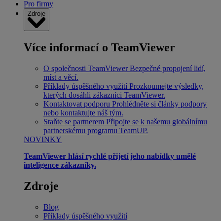
Pro firmy
Zdroje
Více informací o TeamViewer
O společnosti TeamViewer
Bezpečné propojení lidí,
míst a věcí.
Příklady úspěšného využití
Prozkoumejte výsledky,
kterých dosáhli zákazníci TeamViewer.
Kontaktovat podporu
Prohlédněte si články podpory
nebo kontaktujte náš tým.
Staňte se partnerem
Připojte se k našemu globálnímu
partnerskému programu TeamUP.
NOVINKY
TeamViewer hlásí rychlé přijetí jeho nabídky umělé
inteligence zákazníky.
Zdroje
Blog
Příklady úspěšného využití