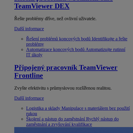
TeamViewer DEX
Řešte problémy dříve, než ovlivní uživatele.
Další informace
Řešení problémů koncových bodů
Identifikujte a řešte
problémy
Automatizace koncových bodů
Automatizujte rutinní
IT úkoly
Připojený pracovník
TeamViewer
Frontline
Zvyšte efektivitu s průmyslovou rozšířenou realitou.
Další informace
Logistika a sklady
Manipulace s materiálem bez použití
rukou
Školení a nástup do zaměstnání
Rychlý nástup do
zaměstnání a zvyšování kvalifikace