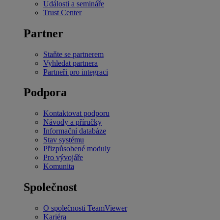
Události a semináře
Trust Center
Partner
Staňte se partnerem
Vyhledat partnera
Partneři pro integraci
Podpora
Kontaktovat podporu
Návody a příručky
Informační databáze
Stav systému
Přizpůsobené moduly
Pro vývojáře
Komunita
Společnost
O společnosti TeamViewer
Kariéra