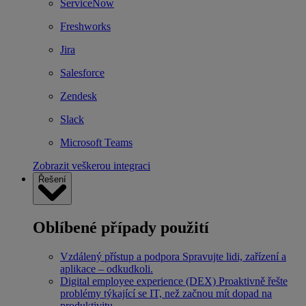
ServiceNow
Freshworks
Jira
Salesforce
Zendesk
Slack
Microsoft Teams
Zobrazit veškerou integraci
Řešení
Oblíbené případy použití
Vzdálený přístup a podpora
Spravujte lidi, zařízení a
aplikace – odkudkoli.
Digital employee experience (DEX)
Proaktivně řešte
problémy týkající se IT, než začnou mít dopad na
produktivitu.