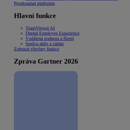
Prozkoumat platformu
Hlavní funkce
TeamViewer AI
Digital Employee Experience
Vzdálená podpora a řízení
Správa aktiv a záplat
Zobrazit všechny funkce
Zpráva Gartner 2026