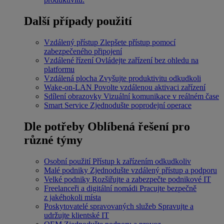
Další případy použití
Vzdálený přístup
Zlepšete přístup pomocí
zabezpečeného připojení
Vzdálené řízení
Ovládejte zařízení bez ohledu na
platformu
Vzdálená plocha
Zvyšujte produktivitu odkudkoli
Wake-on-LAN
Povolte vzdálenou aktivaci zařízení
Sdílení obrazovky
Vizuální komunikace v reálném čase
Smart Service
Zjednodušte poprodejní operace
Dle potřeby
Oblíbená řešení pro
různé týmy
Osobní použití
Přístup k zařízením odkudkoliv
Malé podniky
Zjednodušte vzdálený přístup a podporu
Velké podniky
Rozšiřujte a zabezpečte podnikové IT
Freelanceři a digitální nomádi
Pracujte bezpečně
z jakéhokoli místa
Poskytovatelé spravovaných služeb
Spravujte a
udržujte klientské IT