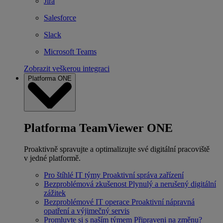
Jira
Salesforce
Slack
Microsoft Teams
Zobrazit veškerou integraci
Platforma ONE
Platforma TeamViewer ONE
Proaktivně spravujte a optimalizujte své digitální pracoviště
v jedné platformě.
Pro štíhlé IT týmy
Proaktivní správa zařízení
Bezproblémová zkušenost
Plynulý a nerušený digitální
zážitek
Bezproblémové IT operace
Proaktivní nápravná
opatření a výjimečný servis
Promluvte si s naším týmem
Připraveni na změnu?