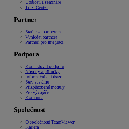
Události a semináře
Trust Center
Partner
Staňte se partnerem
Vyhledat partnera
Partneři pro integraci
Podpora
Kontaktovat podporu
Návody a příručky
Informační databáze
Stav systému
Přizpůsobené moduly
Pro vývojáře
Komunita
Společnost
O společnosti TeamViewer
Kariéra