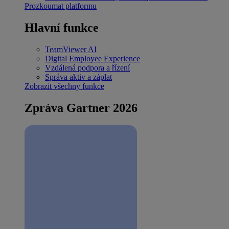
Prozkoumat platformu
Hlavní funkce
TeamViewer AI
Digital Employee Experience
Vzdálená podpora a řízení
Správa aktiv a záplat
Zobrazit všechny funkce
Zpráva Gartner 2026