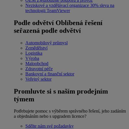
OEM
Zjednodušte podporu a provoz
Neziskové a vzdělávací organizace
30% sleva na
technologii TeamViewer
Podle odvětví
Oblíbená řešení
seřazená podle odvětví
Automobilový průmysl
Zemědělství
Logistika
Výroba
Maloobchod
Zdravotní péče
Bankovní a finanční sektor
Veřejný sektor
Promluvte si s naším prodejním
týmem
Potřebujete pomoc s výběrem správného řešení, jeho zadáním
a objednáním nebo s upgradem licence?
Sdělte nám své požadavky