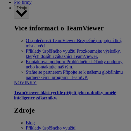
Pro firmy
Zdroje
Více informací o TeamViewer
O společnosti TeamViewer
Bezpečné propojení lidí,
míst a věcí.
Příklady úspěšného využití
Prozkoumejte výsledky,
kterých dosáhli zákazníci TeamViewer.
Kontaktovat podporu
Prohlédněte si články podpory
nebo kontaktujte náš tým.
Staňte se partnerem
Připojte se k našemu globálnímu
partnerskému programu TeamUP.
NOVINKY
TeamViewer hlásí rychlé přijetí jeho nabídky umělé
inteligence zákazníky.
Zdroje
Blog
Příklady úspěšného využití