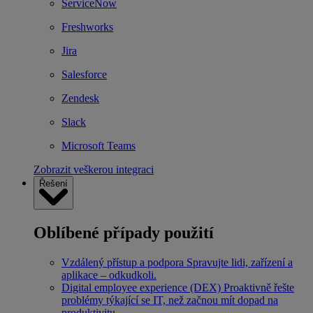
ServiceNow
Freshworks
Jira
Salesforce
Zendesk
Slack
Microsoft Teams
Zobrazit veškerou integraci
Řešení
Oblíbené případy použití
Vzdálený přístup a podpora
Spravujte lidi, zařízení a
aplikace – odkudkoli.
Digital employee experience (DEX)
Proaktivně řešte
problémy týkající se IT, než začnou mít dopad na
produktivitu.