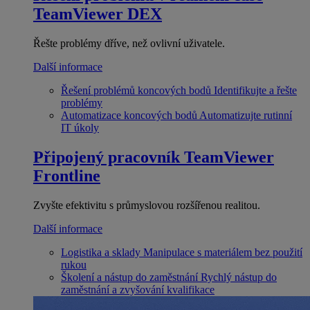
TeamViewer DEX
Řešte problémy dříve, než ovlivní uživatele.
Další informace
Řešení problémů koncových bodů
Identifikujte a řešte
problémy
Automatizace koncových bodů
Automatizujte rutinní
IT úkoly
Připojený pracovník
TeamViewer
Frontline
Zvyšte efektivitu s průmyslovou rozšířenou realitou.
Další informace
Logistika a sklady
Manipulace s materiálem bez použití
rukou
Školení a nástup do zaměstnání
Rychlý nástup do
zaměstnání a zvyšování kvalifikace