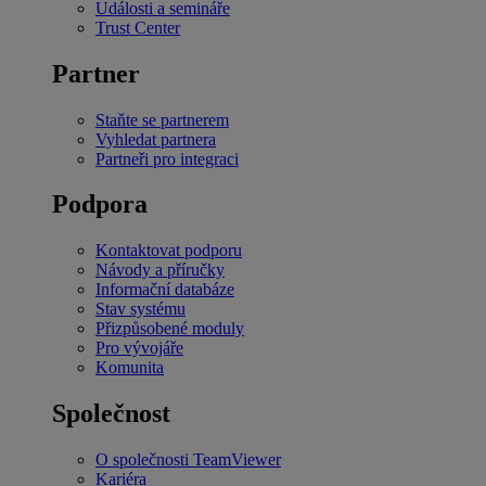
Události a semináře
Trust Center
Partner
Staňte se partnerem
Vyhledat partnera
Partneři pro integraci
Podpora
Kontaktovat podporu
Návody a příručky
Informační databáze
Stav systému
Přizpůsobené moduly
Pro vývojáře
Komunita
Společnost
O společnosti TeamViewer
Kariéra