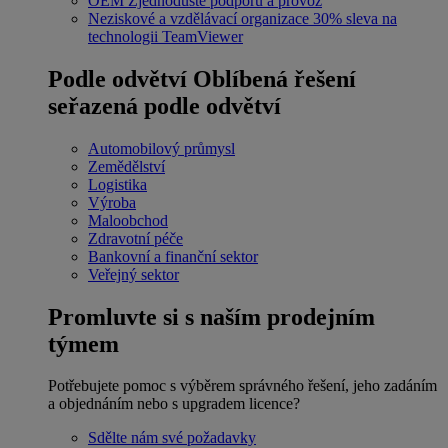
OEM
Zjednodušte podporu a provoz
Neziskové a vzdělávací organizace
30% sleva na
technologii TeamViewer
Podle odvětví
Oblíbená řešení
seřazená podle odvětví
Automobilový průmysl
Zemědělství
Logistika
Výroba
Maloobchod
Zdravotní péče
Bankovní a finanční sektor
Veřejný sektor
Promluvte si s naším prodejním
týmem
Potřebujete pomoc s výběrem správného řešení, jeho zadáním
a objednáním nebo s upgradem licence?
Sdělte nám své požadavky