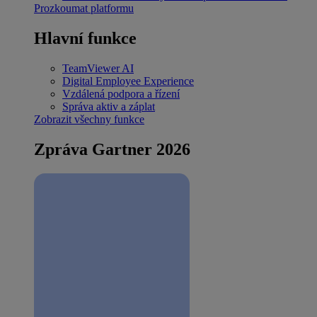
Prozkoumat platformu
Hlavní funkce
TeamViewer AI
Digital Employee Experience
Vzdálená podpora a řízení
Správa aktiv a záplat
Zobrazit všechny funkce
Zpráva Gartner 2026