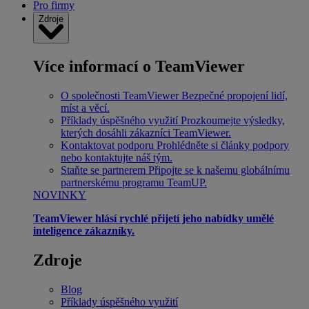
Pro firmy
Zdroje
Více informací o TeamViewer
O společnosti TeamViewer
Bezpečné propojení lidí,
míst a věcí.
Příklady úspěšného využití
Prozkoumejte výsledky,
kterých dosáhli zákazníci TeamViewer.
Kontaktovat podporu
Prohlédněte si články podpory
nebo kontaktujte náš tým.
Staňte se partnerem
Připojte se k našemu globálnímu
partnerskému programu TeamUP.
NOVINKY
TeamViewer hlásí rychlé přijetí jeho nabídky umělé
inteligence zákazníky.
Zdroje
Blog
Příklady úspěšného využití