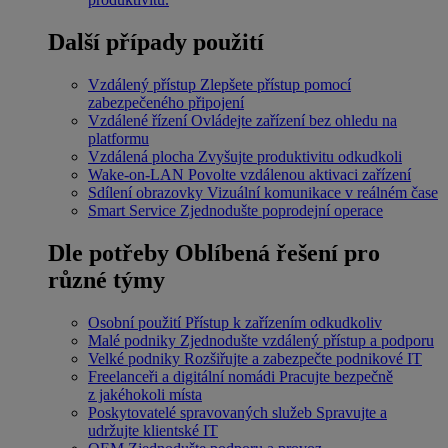
Další případy použití
Vzdálený přístup
Zlepšete přístup pomocí
zabezpečeného připojení
Vzdálené řízení
Ovládejte zařízení bez ohledu na
platformu
Vzdálená plocha
Zvyšujte produktivitu odkudkoli
Wake-on-LAN
Povolte vzdálenou aktivaci zařízení
Sdílení obrazovky
Vizuální komunikace v reálném čase
Smart Service
Zjednodušte poprodejní operace
Dle potřeby
Oblíbená řešení pro
různé týmy
Osobní použití
Přístup k zařízením odkudkoliv
Malé podniky
Zjednodušte vzdálený přístup a podporu
Velké podniky
Rozšiřujte a zabezpečte podnikové IT
Freelanceři a digitální nomádi
Pracujte bezpečně
z jakéhokoli místa
Poskytovatelé spravovaných služeb
Spravujte a
udržujte klientské IT