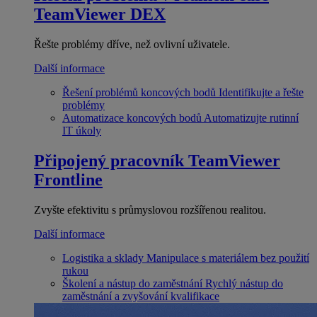
TeamViewer DEX
Řešte problémy dříve, než ovlivní uživatele.
Další informace
Řešení problémů koncových bodů
Identifikujte a řešte
problémy
Automatizace koncových bodů
Automatizujte rutinní
IT úkoly
Připojený pracovník
TeamViewer
Frontline
Zvyšte efektivitu s průmyslovou rozšířenou realitou.
Další informace
Logistika a sklady
Manipulace s materiálem bez použití
rukou
Školení a nástup do zaměstnání
Rychlý nástup do
zaměstnání a zvyšování kvalifikace