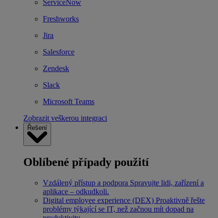
ServiceNow
Freshworks
Jira
Salesforce
Zendesk
Slack
Microsoft Teams
Zobrazit veškerou integraci
Řešení
Oblíbené případy použití
Vzdálený přístup a podpora
Spravujte lidi, zařízení a
aplikace – odkudkoli.
Digital employee experience (DEX)
Proaktivně řešte
problémy týkající se IT, než začnou mít dopad na
produktivitu.