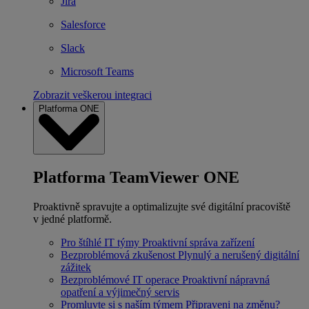
Jira
Salesforce
Slack
Microsoft Teams
Zobrazit veškerou integraci
Platforma ONE
Platforma TeamViewer ONE
Proaktivně spravujte a optimalizujte své digitální pracoviště
v jedné platformě.
Pro štíhlé IT týmy
Proaktivní správa zařízení
Bezproblémová zkušenost
Plynulý a nerušený digitální
zážitek
Bezproblémové IT operace
Proaktivní nápravná
opatření a výjimečný servis
Promluvte si s naším týmem
Připraveni na změnu?