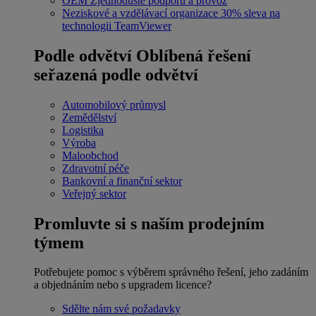
OEM
Zjednodušte podporu a provoz
Neziskové a vzdělávací organizace
30% sleva na
technologii TeamViewer
Podle odvětví
Oblíbená řešení
seřazená podle odvětví
Automobilový průmysl
Zemědělství
Logistika
Výroba
Maloobchod
Zdravotní péče
Bankovní a finanční sektor
Veřejný sektor
Promluvte si s naším prodejním
týmem
Potřebujete pomoc s výběrem správného řešení, jeho zadáním
a objednáním nebo s upgradem licence?
Sdělte nám své požadavky