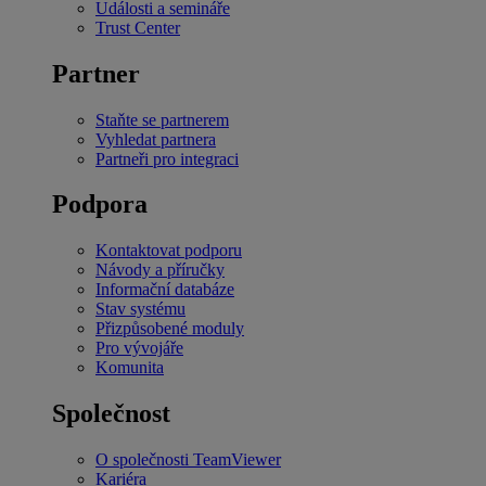
Události a semináře
Trust Center
Partner
Staňte se partnerem
Vyhledat partnera
Partneři pro integraci
Podpora
Kontaktovat podporu
Návody a příručky
Informační databáze
Stav systému
Přizpůsobené moduly
Pro vývojáře
Komunita
Společnost
O společnosti TeamViewer
Kariéra