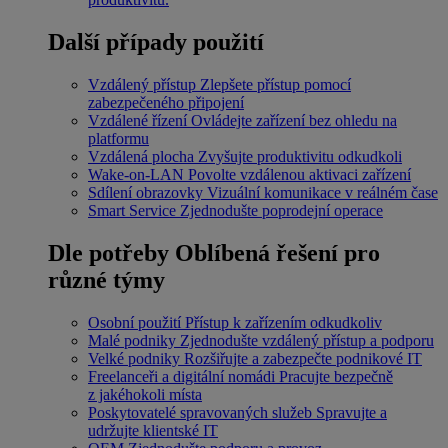
Další případy použití
Vzdálený přístup
Zlepšete přístup pomocí
zabezpečeného připojení
Vzdálené řízení
Ovládejte zařízení bez ohledu na
platformu
Vzdálená plocha
Zvyšujte produktivitu odkudkoli
Wake-on-LAN
Povolte vzdálenou aktivaci zařízení
Sdílení obrazovky
Vizuální komunikace v reálném čase
Smart Service
Zjednodušte poprodejní operace
Dle potřeby
Oblíbená řešení pro
různé týmy
Osobní použití
Přístup k zařízením odkudkoliv
Malé podniky
Zjednodušte vzdálený přístup a podporu
Velké podniky
Rozšiřujte a zabezpečte podnikové IT
Freelanceři a digitální nomádi
Pracujte bezpečně
z jakéhokoli místa
Poskytovatelé spravovaných služeb
Spravujte a
udržujte klientské IT