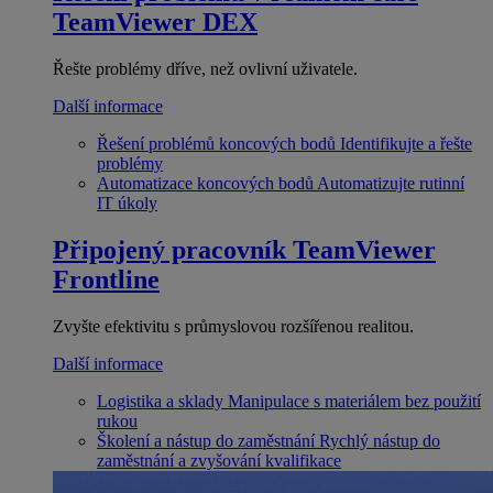
TeamViewer DEX
Řešte problémy dříve, než ovlivní uživatele.
Další informace
Řešení problémů koncových bodů
Identifikujte a řešte
problémy
Automatizace koncových bodů
Automatizujte rutinní
IT úkoly
Připojený pracovník
TeamViewer
Frontline
Zvyšte efektivitu s průmyslovou rozšířenou realitou.
Další informace
Logistika a sklady
Manipulace s materiálem bez použití
rukou
Školení a nástup do zaměstnání
Rychlý nástup do
zaměstnání a zvyšování kvalifikace