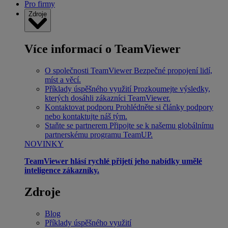
Pro firmy
Zdroje
Více informací o TeamViewer
O společnosti TeamViewer
Bezpečné propojení lidí,
míst a věcí.
Příklady úspěšného využití
Prozkoumejte výsledky,
kterých dosáhli zákazníci TeamViewer.
Kontaktovat podporu
Prohlédněte si články podpory
nebo kontaktujte náš tým.
Staňte se partnerem
Připojte se k našemu globálnímu
partnerskému programu TeamUP.
NOVINKY
TeamViewer hlásí rychlé přijetí jeho nabídky umělé
inteligence zákazníky.
Zdroje
Blog
Příklady úspěšného využití