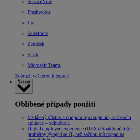
ServiceNow
Freshworks
Jira
Salesforce
Zendesk
Slack
Microsoft Teams
Zobrazit veškerou integraci
Řešení
Oblíbené případy použití
Vzdálený přístup a podpora
Spravujte lidi, zařízení a
aplikace – odkudkoli.
Digital employee experience (DEX)
Proaktivně řešte
problémy týkající se IT, než začnou mít dopad na
produktivitu.