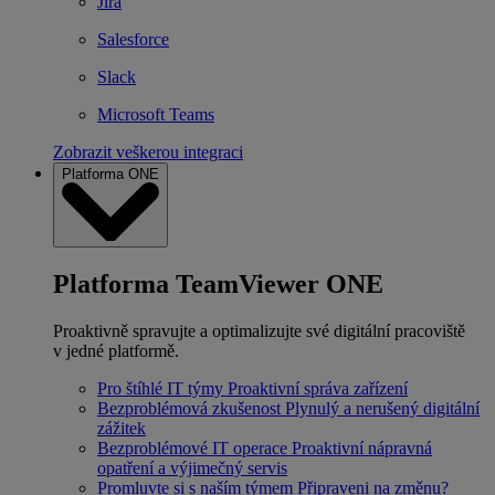
Jira
Salesforce
Slack
Microsoft Teams
Zobrazit veškerou integraci
Platforma ONE
Platforma TeamViewer ONE
Proaktivně spravujte a optimalizujte své digitální pracoviště
v jedné platformě.
Pro štíhlé IT týmy
Proaktivní správa zařízení
Bezproblémová zkušenost
Plynulý a nerušený digitální
zážitek
Bezproblémové IT operace
Proaktivní nápravná
opatření a výjimečný servis
Promluvte si s naším týmem
Připraveni na změnu?