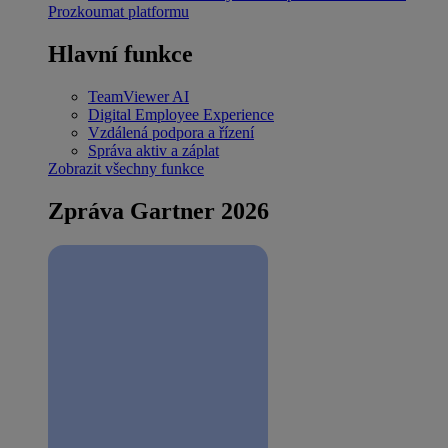
Prozkoumat platformu
Hlavní funkce
TeamViewer AI
Digital Employee Experience
Vzdálená podpora a řízení
Správa aktiv a záplat
Zobrazit všechny funkce
Zpráva Gartner 2026