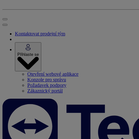
Kontaktovat prodejní tým
Přihlaste se
Otevření webové aplikace
Konzole pro správu
Požadavek podpory
Zákaznický portál