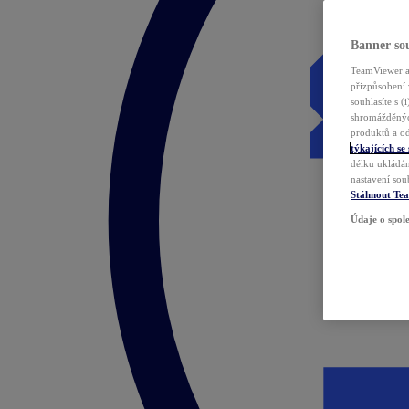
Banner sou
TeamViewer a 
přizpůsobení 
souhlasíte s 
shromážděnýc
produktů a od
týkajících se
délku ukládán
nastavení sou
Stáhnout Te
Údaje o spole