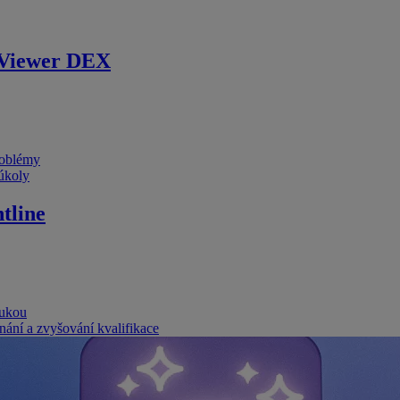
Viewer DEX
problémy
 úkoly
tline
rukou
nání a zvyšování kvalifikace