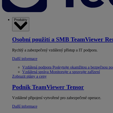
Produkty
Osobní použití a SMB
TeamViewer Re
Rychlý a zabezpečený vzdálený přístup a IT podpora.
Další informace
Vzdálená podpora
Poskytujte okamžitou a bezpečnou p
Vzdálená správa
Monitorujte a spravujte zařízení
Zobrazit plány a ceny
Podnik
TeamViewer Tensor
Vzdálené připojení vytvořené pro zabezpečené operace.
Další informace