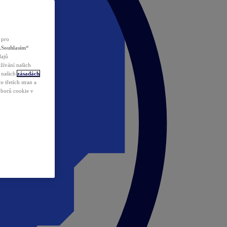
 pro
„Souhlasím“
dajů
žívání našich
v našich
zásadách
 třetích stran a
ouborů cookie v