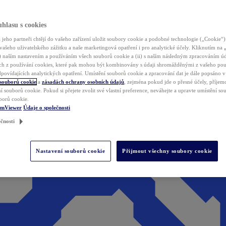
hlasu s cookies
jeho partneři chtějí do vašeho zařízení uložit soubory cookie a podobné technologie („Cookie“)
vašeho uživatelského zážitku a naše marketingová opatření i pro analytické účely. Kliknutím na
(i) naším nastavením a používáním všech souborů cookie a (ii) s naším následným zpracováním ú
h z používání cookies, které pak mohou být kombinovány s údaji shromážděnými z vašeho pou
povídajících analytických opatření. Umístění souborů cookie a zpracování dat je dále popsáno 
 souborů cookie
a
zásadách ochrany osobních údajů
, zejména pokud jde o přesné účely, příjemce
í souborů cookie. Pokud si přejete zvolit své vlastní preference, neváhejte a upravte umístění s
borů cookie.
amViewer
Údaje o společnosti
čnosti
Nastavení souborů cookie
Přijmout všechny soubory cookie