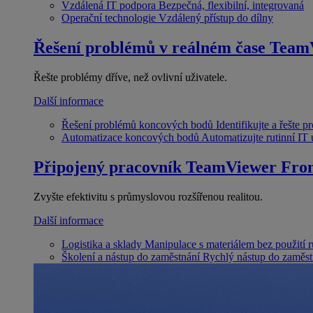
Vzdálená IT podpora
Bezpečná, flexibilní, integrovaná
Operační technologie
Vzdálený přístup do dílny
Řešení problémů v reálném čase
Team
Řešte problémy dříve, než ovlivní uživatele.
Další informace
Řešení problémů koncových bodů
Identifikujte a řešte 
Automatizace koncových bodů
Automatizujte rutinní IT
Připojený pracovník
TeamViewer Fron
Zvyšte efektivitu s průmyslovou rozšířenou realitou.
Další informace
Logistika a sklady
Manipulace s materiálem bez použití 
Školení a nástup do zaměstnání
Rychlý nástup do zaměst