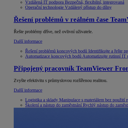
Vzdálená IT podpora
Bezpečná, flexibilní, integrovaná
Operační technologie
Vzdálený přístup do dílny
Řešení problémů v reálném čase
Team
Řešte problémy dříve, než ovlivní uživatele.
Další informace
Řešení problémů koncových bodů
Identifikujte a řešte 
Automatizace koncových bodů
Automatizujte rutinní IT
Připojený pracovník
TeamViewer Fron
Zvyšte efektivitu s průmyslovou rozšířenou realitou.
Další informace
Logistika a sklady
Manipulace s materiálem bez použití 
Školení a nástup do zaměstnání
Rychlý nástup do zaměst