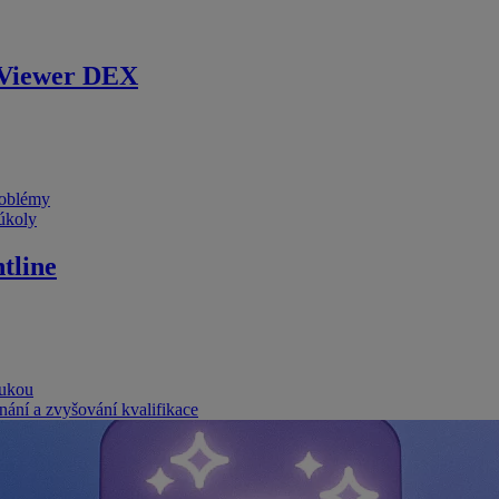
Viewer DEX
problémy
 úkoly
tline
rukou
nání a zvyšování kvalifikace