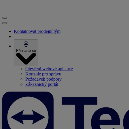
Kontaktovat prodejní tým
Přihlaste se
Otevření webové aplikace
Konzole pro správu
Požadavek podpory
Zákaznický portál