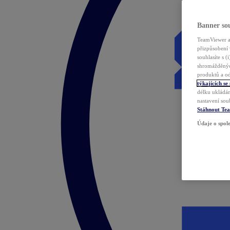
Banner sou
TeamViewer a 
přizpůsobení 
souhlasíte s 
shromážděnýc
produktů a od
týkajících se
délku ukládán
nastavení sou
Stáhnout Te
Údaje o spole