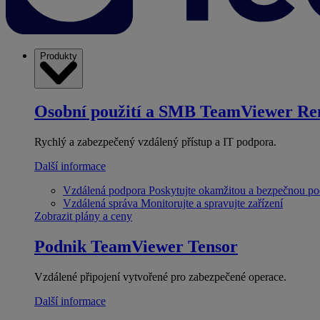
Produkty
Osobní použití a SMB
TeamViewer Re
Rychlý a zabezpečený vzdálený přístup a IT podpora.
Další informace
Vzdálená podpora
Poskytujte okamžitou a bezpečnou p
Vzdálená správa
Monitorujte a spravujte zařízení
Zobrazit plány a ceny
Podnik
TeamViewer Tensor
Vzdálené připojení vytvořené pro zabezpečené operace.
Další informace