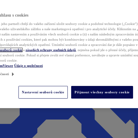
hlasu s cookies
jeho partneři chtějí do vašeho zařízení uložit soubory cookie a podobné technologie („Cookie“)
vašeho uživatelského zážitku a naše marketingová opatření i pro analytické účely. Kliknutím na
(i) naším nastavením a používáním všech souborů cookie a (ii) s naším následným zpracováním ú
h z používání cookies, které pak mohou být kombinovány s údaji shromážděnými z vašeho pou
povídajících analytických opatření. Umístění souborů cookie a zpracování dat je dále popsáno 
 souborů cookie
a
zásadách ochrany osobních údajů
, zejména pokud jde o přesné účely, příjemce
í souborů cookie. Pokud si přejete zvolit své vlastní preference, neváhejte a upravte umístění s
borů cookie.
amViewer
Údaje o společnosti
čnosti
Nastavení souborů cookie
Přijmout všechny soubory cookie