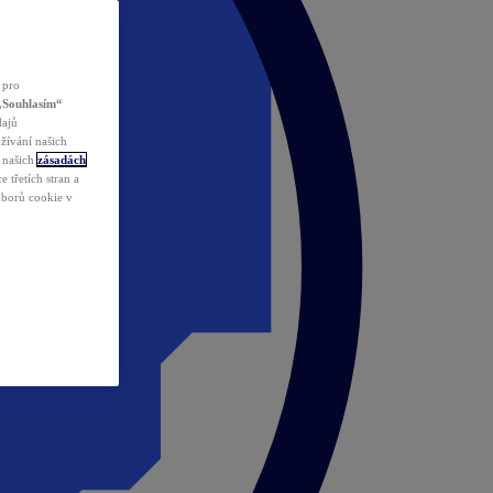
 pro
„Souhlasím“
dajů
žívání našich
v našich
zásadách
 třetích stran a
ouborů cookie v