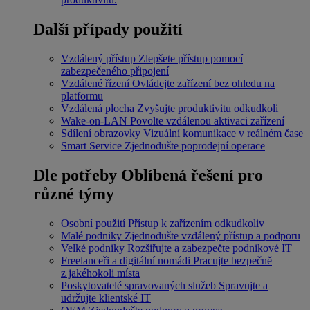
Další případy použití
Vzdálený přístup
Zlepšete přístup pomocí
zabezpečeného připojení
Vzdálené řízení
Ovládejte zařízení bez ohledu na
platformu
Vzdálená plocha
Zvyšujte produktivitu odkudkoli
Wake-on-LAN
Povolte vzdálenou aktivaci zařízení
Sdílení obrazovky
Vizuální komunikace v reálném čase
Smart Service
Zjednodušte poprodejní operace
Dle potřeby
Oblíbená řešení pro
různé týmy
Osobní použití
Přístup k zařízením odkudkoliv
Malé podniky
Zjednodušte vzdálený přístup a podporu
Velké podniky
Rozšiřujte a zabezpečte podnikové IT
Freelanceři a digitální nomádi
Pracujte bezpečně
z jakéhokoli místa
Poskytovatelé spravovaných služeb
Spravujte a
udržujte klientské IT