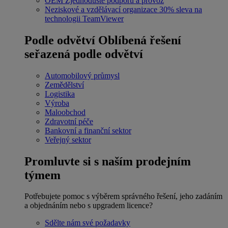
OEM
Zjednodušte podporu a provoz
Neziskové a vzdělávací organizace
30% sleva na
technologii TeamViewer
Podle odvětví
Oblíbená řešení
seřazená podle odvětví
Automobilový průmysl
Zemědělství
Logistika
Výroba
Maloobchod
Zdravotní péče
Bankovní a finanční sektor
Veřejný sektor
Promluvte si s naším prodejním
týmem
Potřebujete pomoc s výběrem správného řešení, jeho zadáním
a objednáním nebo s upgradem licence?
Sdělte nám své požadavky