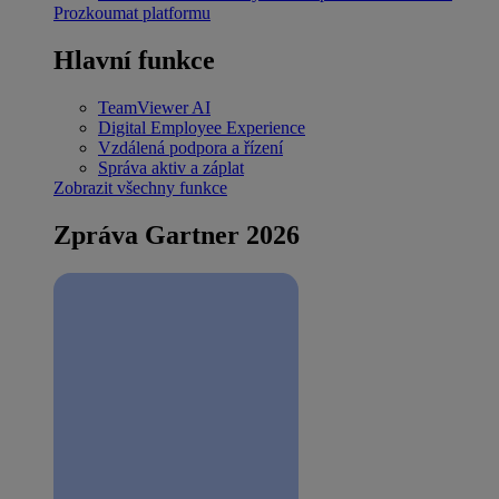
Prozkoumat platformu
Hlavní funkce
TeamViewer AI
Digital Employee Experience
Vzdálená podpora a řízení
Správa aktiv a záplat
Zobrazit všechny funkce
Zpráva Gartner 2026