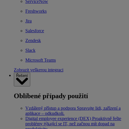
ServiceNow
Freshworks
Jira
Salesforce
Zendesk
Slack
Microsoft Teams
Zobrazit veškerou integraci
Řešení
Oblíbené případy použití
Vzdálený přístup a podpora
Spravujte lidi, zařízení a
aplikace – odkudkoli.
Digital employee experience (DEX)
Proaktivně řešte
problémy týkající se IT, než začnou mít dopad na
produktivitu.