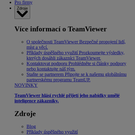
Pro firmy
Zdroje
Více informací o TeamViewer
O společnosti TeamViewer
Bezpečné propojení lidí,
míst a věcí.
Příklady úspěšného využití
Prozkoumejte výsledky,
kterých dosáhli zákazníci TeamViewer.
Kontaktovat podporu
Prohlédněte si články podpory
nebo kontaktujte náš tým.
Staňte se partnerem
Připojte se k našemu globálnímu
partnerskému programu TeamUP.
NOVINKY
TeamViewer hlásí rychlé přijetí jeho nabídky umělé
inteligence zákazníky.
Zdroje
Blog
Příklady úspěšného využití