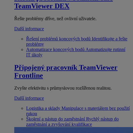
TeamViewer DEX
Řešte problémy dříve, než ovlivní uživatele.
Další informace
Řešení problémů koncových bodů
Identifikujte a řešte
problémy
Automatizace koncových bodů
Automatizujte rutinní
IT úkoly
Připojený pracovník
TeamViewer
Frontline
Zvyšte efektivitu s průmyslovou rozšířenou realitou.
Další informace
Logistika a sklady
Manipulace s materiálem bez použití
rukou
Školení a nástup do zaměstnání
Rychlý nástup do
zaměstnání a zvyšování kvalifikace