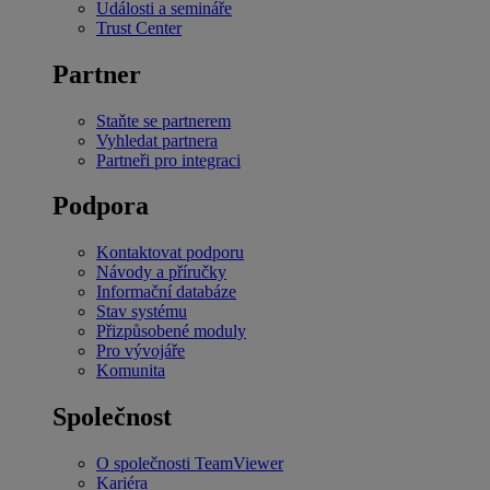
Události a semináře
Trust Center
Partner
Staňte se partnerem
Vyhledat partnera
Partneři pro integraci
Podpora
Kontaktovat podporu
Návody a příručky
Informační databáze
Stav systému
Přizpůsobené moduly
Pro vývojáře
Komunita
Společnost
O společnosti TeamViewer
Kariéra