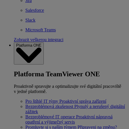
Jira
Salesforce
Slack
Microsoft Teams
Zobrazit veškerou integraci
Platforma ONE
Platforma TeamViewer ONE
Proaktivně spravujte a optimalizujte své digitální pracoviště
v jedné platformě.
Pro štíhlé IT týmy
Proaktivní správa zařízení
Bezproblémová zkušenost
Plynulý a nerušený digitální
zážitek
Bezproblémové IT operace
Proaktivní nápravná
opatření a výjimečný servis
Promluvte si s naším týmem
Připraveni na změnu?