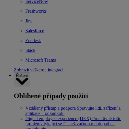
ServiceNow
Freshworks
Jira
Salesforce
Zendesk
Slack
Microsoft Teams
Zobrazit veškerou integraci
Řešení
Oblíbené případy použití
Vzdálený přístup a podpora
Spravujte lidi, zařízení a
aplikace – odkudkoli.
Digital employee experience (DEX)
Proaktivně řešte
problémy týkající se IT, než začnou mít dopad na
produktivitu.