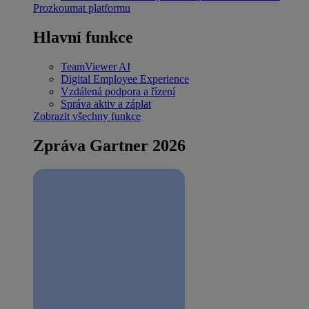
Prozkoumat platformu
Hlavní funkce
TeamViewer AI
Digital Employee Experience
Vzdálená podpora a řízení
Správa aktiv a záplat
Zobrazit všechny funkce
Zpráva Gartner 2026