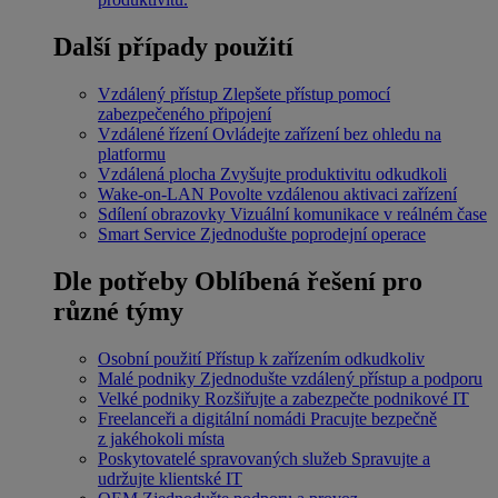
Další případy použití
Vzdálený přístup
Zlepšete přístup pomocí
zabezpečeného připojení
Vzdálené řízení
Ovládejte zařízení bez ohledu na
platformu
Vzdálená plocha
Zvyšujte produktivitu odkudkoli
Wake-on-LAN
Povolte vzdálenou aktivaci zařízení
Sdílení obrazovky
Vizuální komunikace v reálném čase
Smart Service
Zjednodušte poprodejní operace
Dle potřeby
Oblíbená řešení pro
různé týmy
Osobní použití
Přístup k zařízením odkudkoliv
Malé podniky
Zjednodušte vzdálený přístup a podporu
Velké podniky
Rozšiřujte a zabezpečte podnikové IT
Freelanceři a digitální nomádi
Pracujte bezpečně
z jakéhokoli místa
Poskytovatelé spravovaných služeb
Spravujte a
udržujte klientské IT