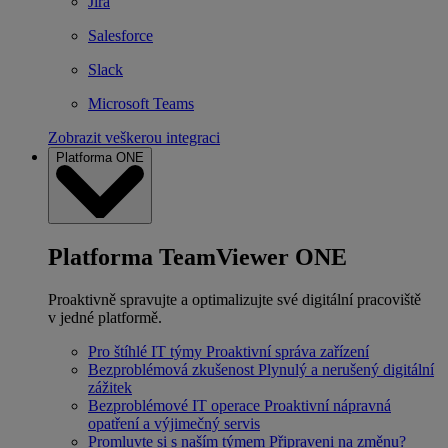
Jira
Salesforce
Slack
Microsoft Teams
Zobrazit veškerou integraci
Platforma ONE
Platforma TeamViewer ONE
Proaktivně spravujte a optimalizujte své digitální pracoviště
v jedné platformě.
Pro štíhlé IT týmy
Proaktivní správa zařízení
Bezproblémová zkušenost
Plynulý a nerušený digitální
zážitek
Bezproblémové IT operace
Proaktivní nápravná
opatření a výjimečný servis
Promluvte si s naším týmem
Připraveni na změnu?