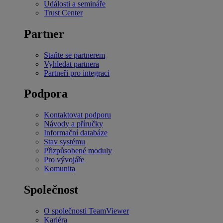
Události a semináře
Trust Center
Partner
Staňte se partnerem
Vyhledat partnera
Partneři pro integraci
Podpora
Kontaktovat podporu
Návody a příručky
Informační databáze
Stav systému
Přizpůsobené moduly
Pro vývojáře
Komunita
Společnost
O společnosti TeamViewer
Kariéra