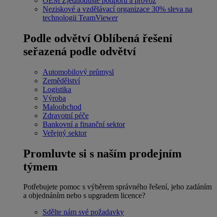
OEM
Zjednodušte podporu a provoz
Neziskové a vzdělávací organizace
30% sleva na
technologii TeamViewer
Podle odvětví
Oblíbená řešení
seřazená podle odvětví
Automobilový průmysl
Zemědělství
Logistika
Výroba
Maloobchod
Zdravotní péče
Bankovní a finanční sektor
Veřejný sektor
Promluvte si s naším prodejním
týmem
Potřebujete pomoc s výběrem správného řešení, jeho zadáním
a objednáním nebo s upgradem licence?
Sdělte nám své požadavky