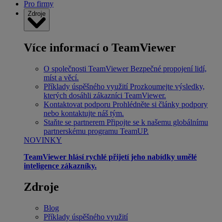
Pro firmy
Zdroje
Více informací o TeamViewer
O společnosti TeamViewer
Bezpečné propojení lidí,
míst a věcí.
Příklady úspěšného využití
Prozkoumejte výsledky,
kterých dosáhli zákazníci TeamViewer.
Kontaktovat podporu
Prohlédněte si články podpory
nebo kontaktujte náš tým.
Staňte se partnerem
Připojte se k našemu globálnímu
partnerskému programu TeamUP.
NOVINKY
TeamViewer hlásí rychlé přijetí jeho nabídky umělé
inteligence zákazníky.
Zdroje
Blog
Příklady úspěšného využití