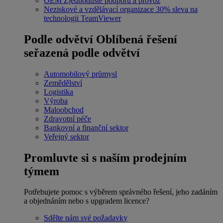
OEM
Zjednodušte podporu a provoz
Neziskové a vzdělávací organizace
30% sleva na
technologii TeamViewer
Podle odvětví
Oblíbená řešení
seřazená podle odvětví
Automobilový průmysl
Zemědělství
Logistika
Výroba
Maloobchod
Zdravotní péče
Bankovní a finanční sektor
Veřejný sektor
Promluvte si s naším prodejním
týmem
Potřebujete pomoc s výběrem správného řešení, jeho zadáním
a objednáním nebo s upgradem licence?
Sdělte nám své požadavky