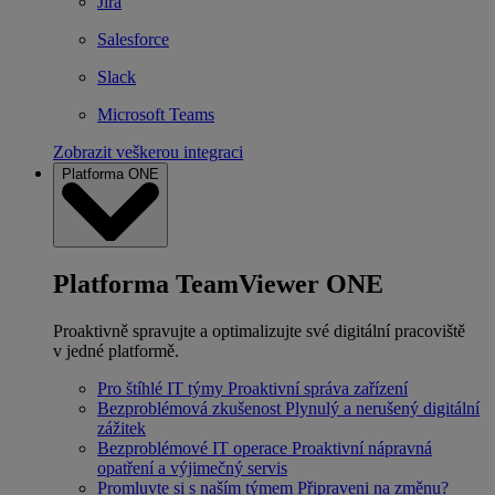
Jira
Salesforce
Slack
Microsoft Teams
Zobrazit veškerou integraci
Platforma ONE
Platforma TeamViewer ONE
Proaktivně spravujte a optimalizujte své digitální pracoviště
v jedné platformě.
Pro štíhlé IT týmy
Proaktivní správa zařízení
Bezproblémová zkušenost
Plynulý a nerušený digitální
zážitek
Bezproblémové IT operace
Proaktivní nápravná
opatření a výjimečný servis
Promluvte si s naším týmem
Připraveni na změnu?