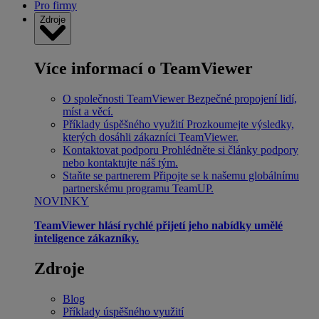
Pro firmy
Zdroje
Více informací o TeamViewer
O společnosti TeamViewer
Bezpečné propojení lidí,
míst a věcí.
Příklady úspěšného využití
Prozkoumejte výsledky,
kterých dosáhli zákazníci TeamViewer.
Kontaktovat podporu
Prohlédněte si články podpory
nebo kontaktujte náš tým.
Staňte se partnerem
Připojte se k našemu globálnímu
partnerskému programu TeamUP.
NOVINKY
TeamViewer hlásí rychlé přijetí jeho nabídky umělé
inteligence zákazníky.
Zdroje
Blog
Příklady úspěšného využití