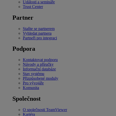
Události a semináře
Trust Center
Partner
Staňte se partnerem
Vyhledat partnera
Partneři pro integraci
Podpora
Kontaktovat podporu
Návody a příručky
Informační databáze
Stav systému
Přizpůsobené moduly
Pro vývojáře
Komunita
Společnost
O společnosti TeamViewer
Kariéra