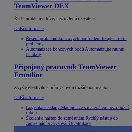
TeamViewer DEX
Řešte problémy dříve, než ovlivní uživatele.
Další informace
Řešení problémů koncových bodů
Identifikujte a řešte
problémy
Automatizace koncových bodů
Automatizujte rutinní
IT úkoly
Připojený pracovník
TeamViewer
Frontline
Zvyšte efektivitu s průmyslovou rozšířenou realitou.
Další informace
Logistika a sklady
Manipulace s materiálem bez použití
rukou
Školení a nástup do zaměstnání
Rychlý nástup do
zaměstnání a zvyšování kvalifikace