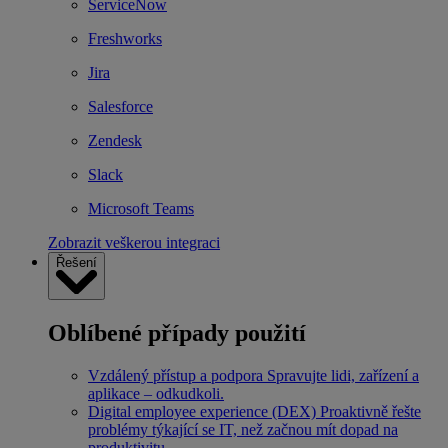
ServiceNow
Freshworks
Jira
Salesforce
Zendesk
Slack
Microsoft Teams
Zobrazit veškerou integraci
Řešení
Oblíbené případy použití
Vzdálený přístup a podpora
Spravujte lidi, zařízení a
aplikace – odkudkoli.
Digital employee experience (DEX)
Proaktivně řešte
problémy týkající se IT, než začnou mít dopad na
produktivitu.