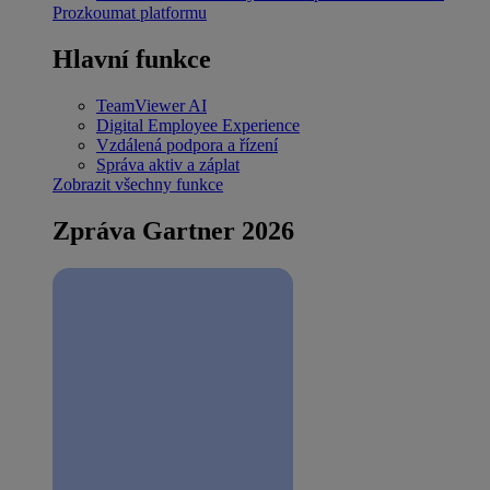
Prozkoumat platformu
Hlavní funkce
TeamViewer AI
Digital Employee Experience
Vzdálená podpora a řízení
Správa aktiv a záplat
Zobrazit všechny funkce
Zpráva Gartner 2026