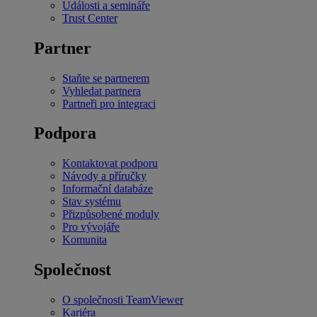
Události a semináře
Trust Center
Partner
Staňte se partnerem
Vyhledat partnera
Partneři pro integraci
Podpora
Kontaktovat podporu
Návody a příručky
Informační databáze
Stav systému
Přizpůsobené moduly
Pro vývojáře
Komunita
Společnost
O společnosti TeamViewer
Kariéra