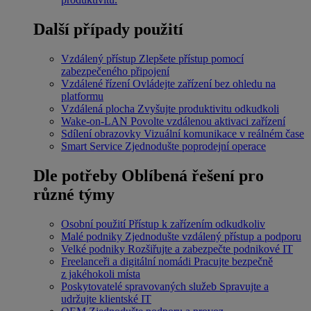
Další případy použití
Vzdálený přístup
Zlepšete přístup pomocí
zabezpečeného připojení
Vzdálené řízení
Ovládejte zařízení bez ohledu na
platformu
Vzdálená plocha
Zvyšujte produktivitu odkudkoli
Wake-on-LAN
Povolte vzdálenou aktivaci zařízení
Sdílení obrazovky
Vizuální komunikace v reálném čase
Smart Service
Zjednodušte poprodejní operace
Dle potřeby
Oblíbená řešení pro
různé týmy
Osobní použití
Přístup k zařízením odkudkoliv
Malé podniky
Zjednodušte vzdálený přístup a podporu
Velké podniky
Rozšiřujte a zabezpečte podnikové IT
Freelanceři a digitální nomádi
Pracujte bezpečně
z jakéhokoli místa
Poskytovatelé spravovaných služeb
Spravujte a
udržujte klientské IT