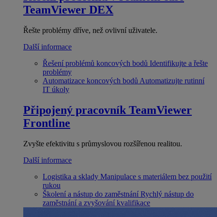
TeamViewer DEX
Řešte problémy dříve, než ovlivní uživatele.
Další informace
Řešení problémů koncových bodů
Identifikujte a řešte
problémy
Automatizace koncových bodů
Automatizujte rutinní
IT úkoly
Připojený pracovník
TeamViewer
Frontline
Zvyšte efektivitu s průmyslovou rozšířenou realitou.
Další informace
Logistika a sklady
Manipulace s materiálem bez použití
rukou
Školení a nástup do zaměstnání
Rychlý nástup do
zaměstnání a zvyšování kvalifikace