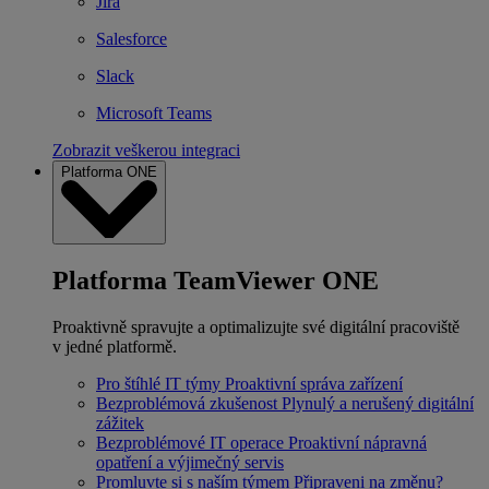
Jira
Salesforce
Slack
Microsoft Teams
Zobrazit veškerou integraci
Platforma ONE
Platforma TeamViewer ONE
Proaktivně spravujte a optimalizujte své digitální pracoviště
v jedné platformě.
Pro štíhlé IT týmy
Proaktivní správa zařízení
Bezproblémová zkušenost
Plynulý a nerušený digitální
zážitek
Bezproblémové IT operace
Proaktivní nápravná
opatření a výjimečný servis
Promluvte si s naším týmem
Připraveni na změnu?