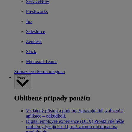
ServiceNow
Freshworks
Jira
Salesforce
Zendesk
Slack
Microsoft Teams
Zobrazit veškerou integraci
Řešení
Oblíbené případy použití
Vzdálený přístup a podpora
Spravujte lidi, zařízení a
aplikace – odkudkoli.
Digital employee experience (DEX)
Proaktivně řešte
problémy týkající se IT, než začnou mít dopad na
produktivitu.