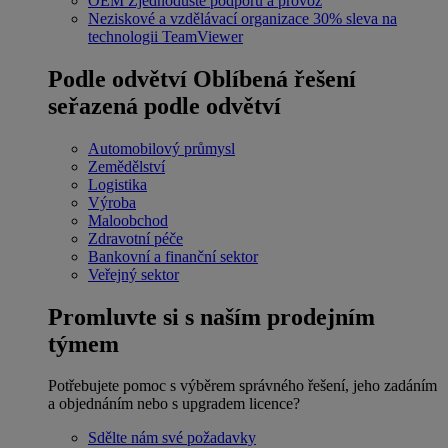
OEM
Zjednodušte podporu a provoz
Neziskové a vzdělávací organizace
30% sleva na
technologii TeamViewer
Podle odvětví
Oblíbená řešení
seřazená podle odvětví
Automobilový průmysl
Zemědělství
Logistika
Výroba
Maloobchod
Zdravotní péče
Bankovní a finanční sektor
Veřejný sektor
Promluvte si s naším prodejním
týmem
Potřebujete pomoc s výběrem správného řešení, jeho zadáním
a objednáním nebo s upgradem licence?
Sdělte nám své požadavky