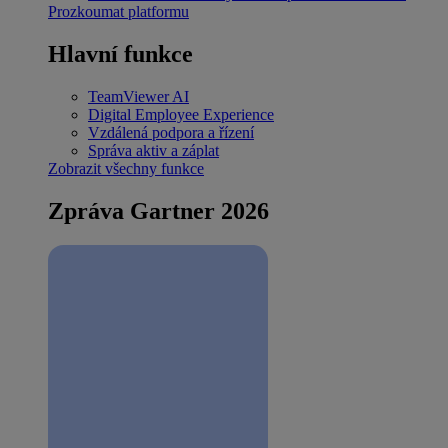
Prozkoumat platformu
Hlavní funkce
TeamViewer AI
Digital Employee Experience
Vzdálená podpora a řízení
Správa aktiv a záplat
Zobrazit všechny funkce
Zpráva Gartner 2026