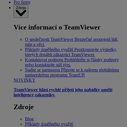
Pro firmy
Zdroje
Více informací o TeamViewer
O společnosti TeamViewer
Bezpečné propojení lidí,
míst a věcí.
Příklady úspěšného využití
Prozkoumejte výsledky,
kterých dosáhli zákazníci TeamViewer.
Kontaktovat podporu
Prohlédněte si články podpory
nebo kontaktujte náš tým.
Staňte se partnerem
Připojte se k našemu globálnímu
partnerskému programu TeamUP.
NOVINKY
TeamViewer hlásí rychlé přijetí jeho nabídky umělé
inteligence zákazníky.
Zdroje
Blog
Příklady úspěšného využití