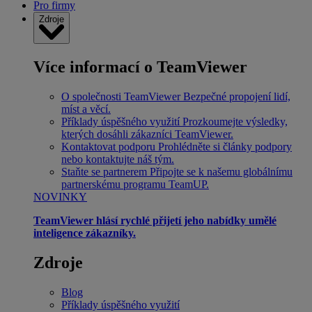
Pro firmy
Zdroje
Více informací o TeamViewer
O společnosti TeamViewer
Bezpečné propojení lidí,
míst a věcí.
Příklady úspěšného využití
Prozkoumejte výsledky,
kterých dosáhli zákazníci TeamViewer.
Kontaktovat podporu
Prohlédněte si články podpory
nebo kontaktujte náš tým.
Staňte se partnerem
Připojte se k našemu globálnímu
partnerskému programu TeamUP.
NOVINKY
TeamViewer hlásí rychlé přijetí jeho nabídky umělé
inteligence zákazníky.
Zdroje
Blog
Příklady úspěšného využití