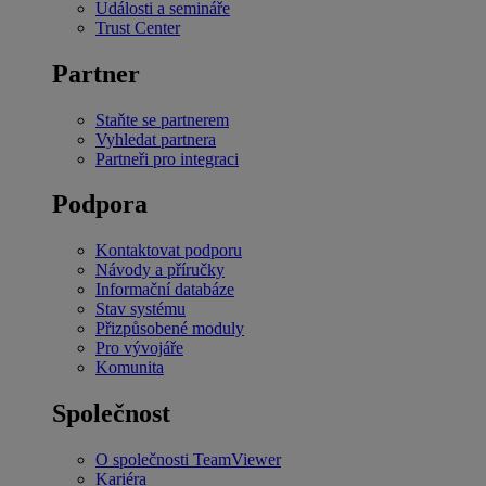
Události a semináře
Trust Center
Partner
Staňte se partnerem
Vyhledat partnera
Partneři pro integraci
Podpora
Kontaktovat podporu
Návody a příručky
Informační databáze
Stav systému
Přizpůsobené moduly
Pro vývojáře
Komunita
Společnost
O společnosti TeamViewer
Kariéra