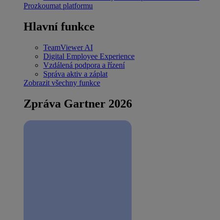
Prozkoumat platformu
Hlavní funkce
TeamViewer AI
Digital Employee Experience
Vzdálená podpora a řízení
Správa aktiv a záplat
Zobrazit všechny funkce
Zpráva Gartner 2026