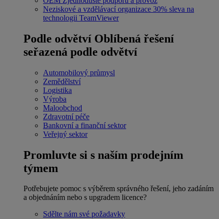
OEM
Zjednodušte podporu a provoz
Neziskové a vzdělávací organizace
30% sleva na
technologii TeamViewer
Podle odvětví
Oblíbená řešení
seřazená podle odvětví
Automobilový průmysl
Zemědělství
Logistika
Výroba
Maloobchod
Zdravotní péče
Bankovní a finanční sektor
Veřejný sektor
Promluvte si s naším prodejním
týmem
Potřebujete pomoc s výběrem správného řešení, jeho zadáním
a objednáním nebo s upgradem licence?
Sdělte nám své požadavky