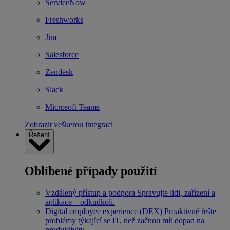
ServiceNow
Freshworks
Jira
Salesforce
Zendesk
Slack
Microsoft Teams
Zobrazit veškerou integraci
Řešení
Oblíbené případy použití
Vzdálený přístup a podpora
Spravujte lidi, zařízení a
aplikace – odkudkoli.
Digital employee experience (DEX)
Proaktivně řešte
problémy týkající se IT, než začnou mít dopad na
produktivitu.