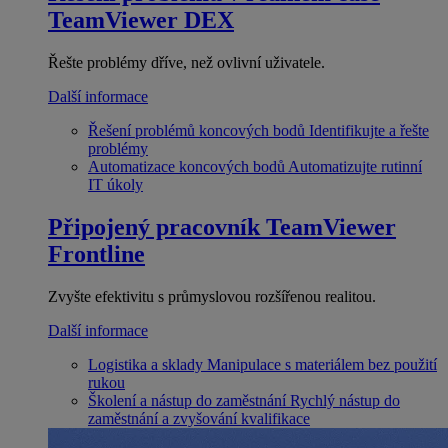
TeamViewer DEX
Řešte problémy dříve, než ovlivní uživatele.
Další informace
Řešení problémů koncových bodů
Identifikujte a řešte
problémy
Automatizace koncových bodů
Automatizujte rutinní
IT úkoly
Připojený pracovník
TeamViewer
Frontline
Zvyšte efektivitu s průmyslovou rozšířenou realitou.
Další informace
Logistika a sklady
Manipulace s materiálem bez použití
rukou
Školení a nástup do zaměstnání
Rychlý nástup do
zaměstnání a zvyšování kvalifikace