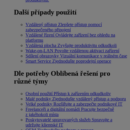
Další případy použití
Vzdálený přístup
Zlepšete přístup pomocí
zabezpečeného připojení
Vzdálené řízení
Ovládejte zařízení bez ohledu na
platformu
Vzdálená plocha
Zvyšujte produktivitu odkudkoli
Wake-on-LAN
Povolte vzdálenou aktivaci zařízení
Sdílení obrazovky
Vizuální komunikace v reálném čase
Smart Service
Zjednodušte poprodejní operace
Dle potřeby
Oblíbená řešení pro
různé týmy
Osobní použití
Přístup k zařízením odkudkoliv
Malé podniky
Zjednodušte vzdálený přístup a podporu
Velké podniky
Rozšiřujte a zabezpečte podnikové IT
Freelanceři a digitální nomádi
Pracujte bezpečně
z jakéhokoli místa
Poskytovatelé spravovaných služeb
Spravujte a
udržujte klientské IT