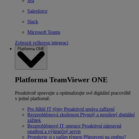
Jira
Salesforce
Slack
Microsoft Teams
Zobrazit veškerou integraci
Platforma ONE
Platforma TeamViewer ONE
Proaktivně spravujte a optimalizujte své digitální pracoviště
v jedné platformě.
Pro štíhlé IT týmy
Proaktivní správa zařízení
Bezproblémová zkušenost
Plynulý a nerušený digitální
zážitek
Bezproblémové IT operace
Proaktivní nápravná
opatření a výjimečný servis
Promluvte si s naším týmem
Připraveni na změnu?