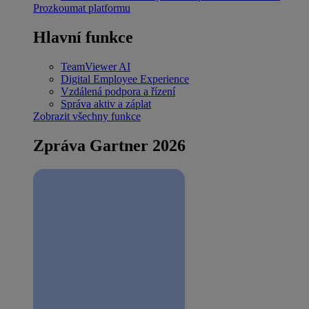
Prozkoumat platformu
Hlavní funkce
TeamViewer AI
Digital Employee Experience
Vzdálená podpora a řízení
Správa aktiv a záplat
Zobrazit všechny funkce
Zpráva Gartner 2026