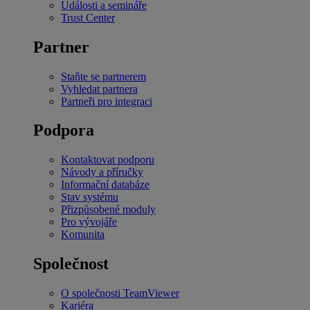
Události a semináře
Trust Center
Partner
Staňte se partnerem
Vyhledat partnera
Partneři pro integraci
Podpora
Kontaktovat podporu
Návody a příručky
Informační databáze
Stav systému
Přizpůsobené moduly
Pro vývojáře
Komunita
Společnost
O společnosti TeamViewer
Kariéra