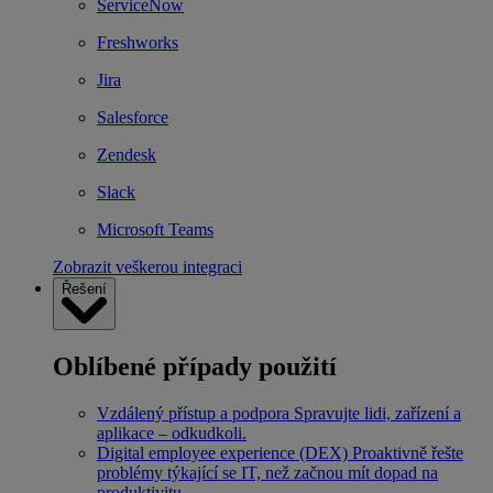
ServiceNow
Freshworks
Jira
Salesforce
Zendesk
Slack
Microsoft Teams
Zobrazit veškerou integraci
Řešení
Oblíbené případy použití
Vzdálený přístup a podpora
Spravujte lidi, zařízení a
aplikace – odkudkoli.
Digital employee experience (DEX)
Proaktivně řešte
problémy týkající se IT, než začnou mít dopad na
produktivitu.