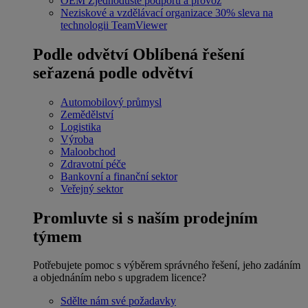
OEM
Zjednodušte podporu a provoz
Neziskové a vzdělávací organizace
30% sleva na
technologii TeamViewer
Podle odvětví
Oblíbená řešení
seřazená podle odvětví
Automobilový průmysl
Zemědělství
Logistika
Výroba
Maloobchod
Zdravotní péče
Bankovní a finanční sektor
Veřejný sektor
Promluvte si s naším prodejním
týmem
Potřebujete pomoc s výběrem správného řešení, jeho zadáním
a objednáním nebo s upgradem licence?
Sdělte nám své požadavky