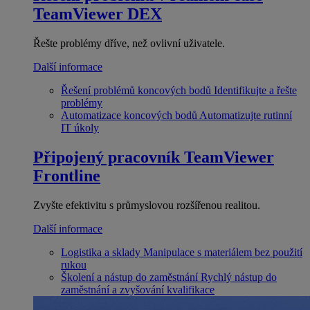
TeamViewer DEX
Řešte problémy dříve, než ovlivní uživatele.
Další informace
Řešení problémů koncových bodů
Identifikujte a řešte
problémy
Automatizace koncových bodů
Automatizujte rutinní
IT úkoly
Připojený pracovník
TeamViewer
Frontline
Zvyšte efektivitu s průmyslovou rozšířenou realitou.
Další informace
Logistika a sklady
Manipulace s materiálem bez použití
rukou
Školení a nástup do zaměstnání
Rychlý nástup do
zaměstnání a zvyšování kvalifikace