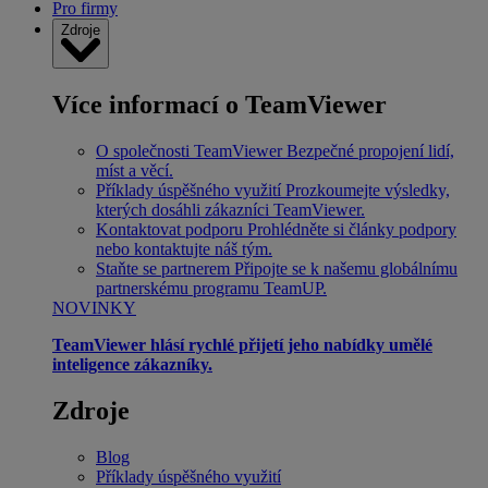
Pro firmy
Zdroje
Více informací o TeamViewer
O společnosti TeamViewer
Bezpečné propojení lidí,
míst a věcí.
Příklady úspěšného využití
Prozkoumejte výsledky,
kterých dosáhli zákazníci TeamViewer.
Kontaktovat podporu
Prohlédněte si články podpory
nebo kontaktujte náš tým.
Staňte se partnerem
Připojte se k našemu globálnímu
partnerskému programu TeamUP.
NOVINKY
TeamViewer hlásí rychlé přijetí jeho nabídky umělé
inteligence zákazníky.
Zdroje
Blog
Příklady úspěšného využití