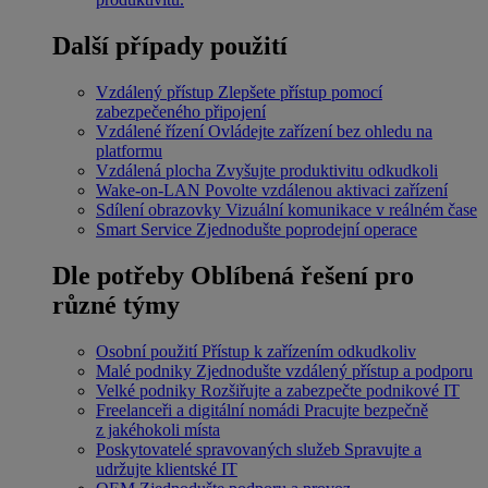
Další případy použití
Vzdálený přístup
Zlepšete přístup pomocí
zabezpečeného připojení
Vzdálené řízení
Ovládejte zařízení bez ohledu na
platformu
Vzdálená plocha
Zvyšujte produktivitu odkudkoli
Wake-on-LAN
Povolte vzdálenou aktivaci zařízení
Sdílení obrazovky
Vizuální komunikace v reálném čase
Smart Service
Zjednodušte poprodejní operace
Dle potřeby
Oblíbená řešení pro
různé týmy
Osobní použití
Přístup k zařízením odkudkoliv
Malé podniky
Zjednodušte vzdálený přístup a podporu
Velké podniky
Rozšiřujte a zabezpečte podnikové IT
Freelanceři a digitální nomádi
Pracujte bezpečně
z jakéhokoli místa
Poskytovatelé spravovaných služeb
Spravujte a
udržujte klientské IT