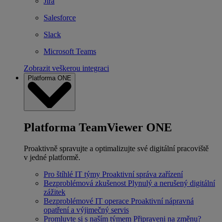
Jira
Salesforce
Slack
Microsoft Teams
Zobrazit veškerou integraci
Platforma ONE
Platforma TeamViewer ONE
Proaktivně spravujte a optimalizujte své digitální pracoviště
v jedné platformě.
Pro štíhlé IT týmy
Proaktivní správa zařízení
Bezproblémová zkušenost
Plynulý a nerušený digitální
zážitek
Bezproblémové IT operace
Proaktivní nápravná
opatření a výjimečný servis
Promluvte si s naším týmem
Připraveni na změnu?