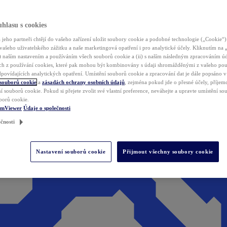
hlasu s cookies
jeho partneři chtějí do vašeho zařízení uložit soubory cookie a podobné technologie („Cookie“)
vašeho uživatelského zážitku a naše marketingová opatření i pro analytické účely. Kliknutím na
(i) naším nastavením a používáním všech souborů cookie a (ii) s naším následným zpracováním ú
h z používání cookies, které pak mohou být kombinovány s údaji shromážděnými z vašeho pou
povídajících analytických opatření. Umístění souborů cookie a zpracování dat je dále popsáno 
 souborů cookie
a
zásadách ochrany osobních údajů
, zejména pokud jde o přesné účely, příjemce
í souborů cookie. Pokud si přejete zvolit své vlastní preference, neváhejte a upravte umístění s
borů cookie.
amViewer
Údaje o společnosti
čnosti
Nastavení souborů cookie
Přijmout všechny soubory cookie