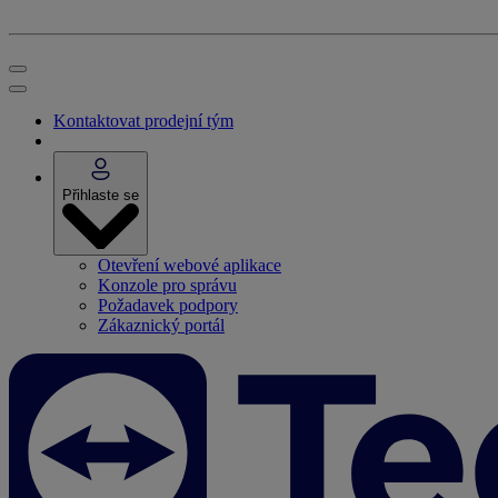
Kontaktovat prodejní tým
Přihlaste se
Otevření webové aplikace
Konzole pro správu
Požadavek podpory
Zákaznický portál