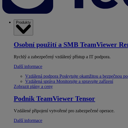
Produkty
Osobní použití a SMB
TeamViewer Re
Rychlý a zabezpečený vzdálený přístup a IT podpora.
Další informace
Vzdálená podpora
Poskytujte okamžitou a bezpečnou p
Vzdálená správa
Monitorujte a spravujte zařízení
Zobrazit plány a ceny
Podnik
TeamViewer Tensor
Vzdálené připojení vytvořené pro zabezpečené operace.
Další informace