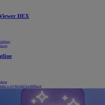
Viewer DEX
problémy
 úkoly
tline
rukou
nání a zvyšování kvalifikace