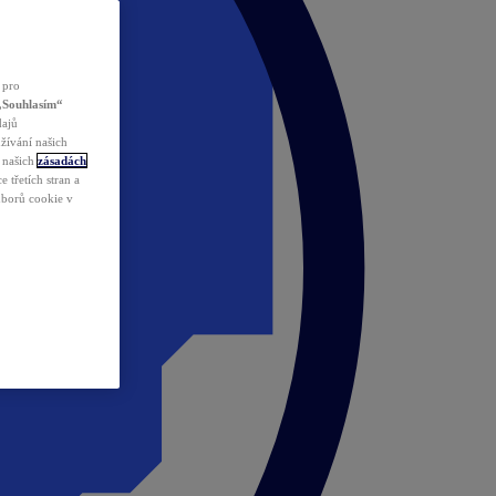
 pro
„Souhlasím“
dajů
žívání našich
v našich
zásadách
 třetích stran a
ouborů cookie v