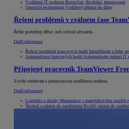
Vzdálená IT podpora
Bezpečná, flexibilní, integrovaná
Operační technologie
Vzdálený přístup do dílny
Řešení problémů v reálném čase
Team
Řešte problémy dříve, než ovlivní uživatele.
Další informace
Řešení problémů koncových bodů
Identifikujte a řešte 
Automatizace koncových bodů
Automatizujte rutinní IT
Připojený pracovník
TeamViewer Fron
Zvyšte efektivitu s průmyslovou rozšířenou realitou.
Další informace
Logistika a sklady
Manipulace s materiálem bez použití 
Školení a nástup do zaměstnání
Rychlý nástup do zaměst