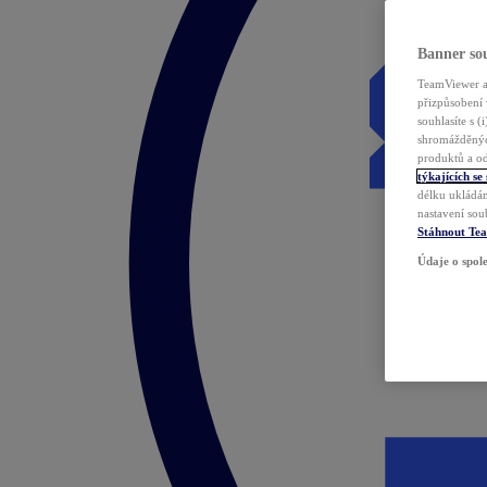
Banner sou
TeamViewer a 
přizpůsobení 
souhlasíte s 
shromážděnýc
produktů a od
týkajících se
délku ukládán
nastavení sou
Stáhnout Te
Údaje o spole