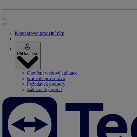
Kontaktovat prodejní tým
Přihlaste se
Otevření webové aplikace
Konzole pro správu
Požadavek podpory
Zákaznický portál