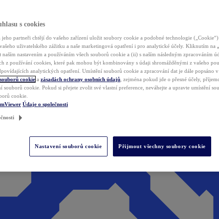
hlasu s cookies
jeho partneři chtějí do vašeho zařízení uložit soubory cookie a podobné technologie („Cookie“)
vašeho uživatelského zážitku a naše marketingová opatření i pro analytické účely. Kliknutím na
(i) naším nastavením a používáním všech souborů cookie a (ii) s naším následným zpracováním ú
h z používání cookies, které pak mohou být kombinovány s údaji shromážděnými z vašeho pou
povídajících analytických opatření. Umístění souborů cookie a zpracování dat je dále popsáno 
 souborů cookie
a
zásadách ochrany osobních údajů
, zejména pokud jde o přesné účely, příjemce
í souborů cookie. Pokud si přejete zvolit své vlastní preference, neváhejte a upravte umístění s
borů cookie.
amViewer
Údaje o společnosti
čnosti
Nastavení souborů cookie
Přijmout všechny soubory cookie