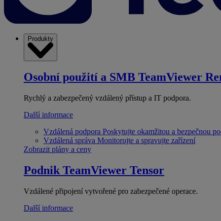
Produkty
Osobní použití a SMB
TeamViewer Re
Rychlý a zabezpečený vzdálený přístup a IT podpora.
Další informace
Vzdálená podpora
Poskytujte okamžitou a bezpečnou p
Vzdálená správa
Monitorujte a spravujte zařízení
Zobrazit plány a ceny
Podnik
TeamViewer Tensor
Vzdálené připojení vytvořené pro zabezpečené operace.
Další informace