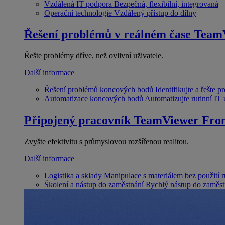
Vzdálená IT podpora
Bezpečná, flexibilní, integrovaná
Operační technologie
Vzdálený přístup do dílny
Řešení problémů v reálném čase
Team
Řešte problémy dříve, než ovlivní uživatele.
Další informace
Řešení problémů koncových bodů
Identifikujte a řešte 
Automatizace koncových bodů
Automatizujte rutinní IT
Připojený pracovník
TeamViewer Fron
Zvyšte efektivitu s průmyslovou rozšířenou realitou.
Další informace
Logistika a sklady
Manipulace s materiálem bez použití 
Školení a nástup do zaměstnání
Rychlý nástup do zaměst