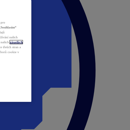
 pro
„Souhlasím“
dajů
žívání našich
v našich
zásadách
 třetích stran a
ouborů cookie v