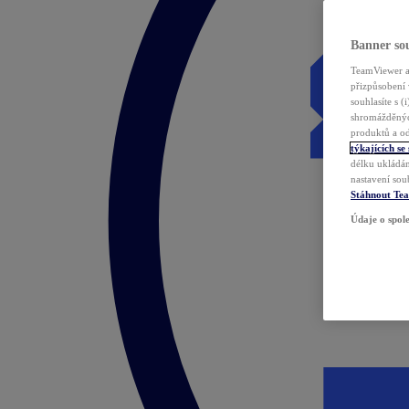
Banner sou
TeamViewer a 
přizpůsobení 
souhlasíte s 
shromážděnýc
produktů a od
týkajících se
délku ukládán
nastavení sou
Stáhnout Te
Údaje o spole