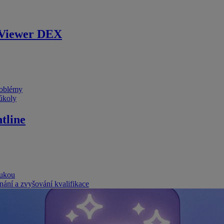
Viewer DEX
problémy
 úkoly
tline
rukou
nání a zvyšování kvalifikace