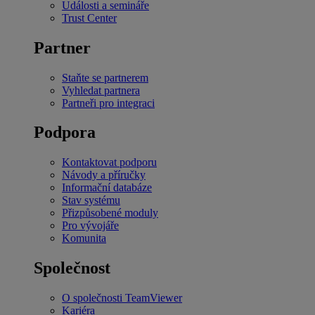
Události a semináře
Trust Center
Partner
Staňte se partnerem
Vyhledat partnera
Partneři pro integraci
Podpora
Kontaktovat podporu
Návody a příručky
Informační databáze
Stav systému
Přizpůsobené moduly
Pro vývojáře
Komunita
Společnost
O společnosti TeamViewer
Kariéra