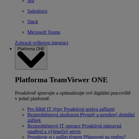
Jira
Salesforce
Slack
Microsoft Teams
Zobrazit veškerou integraci
Platforma ONE
Platforma TeamViewer ONE
Proaktivně spravujte a optimalizujte své digitální pracoviště
v jedné platformě.
Pro štíhlé IT týmy
Proaktivní správa zařízení
Bezproblémová zkušenost
Plynulý a nerušený digitální
zážitek
Bezproblémové IT operace
Proaktivní nápravná
opatření a výjimečný servis
Promluvte si s naším týmem
Připraveni na změnu?