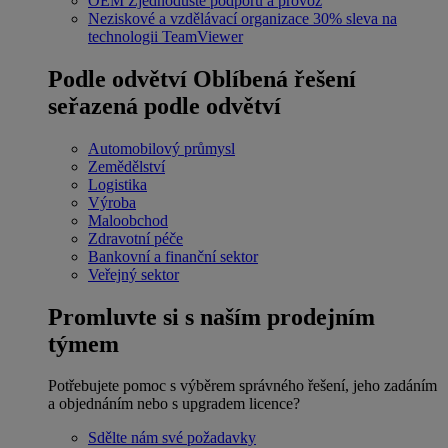
OEM
Zjednodušte podporu a provoz
Neziskové a vzdělávací organizace
30% sleva na
technologii TeamViewer
Podle odvětví
Oblíbená řešení
seřazená podle odvětví
Automobilový průmysl
Zemědělství
Logistika
Výroba
Maloobchod
Zdravotní péče
Bankovní a finanční sektor
Veřejný sektor
Promluvte si s naším prodejním
týmem
Potřebujete pomoc s výběrem správného řešení, jeho zadáním
a objednáním nebo s upgradem licence?
Sdělte nám své požadavky