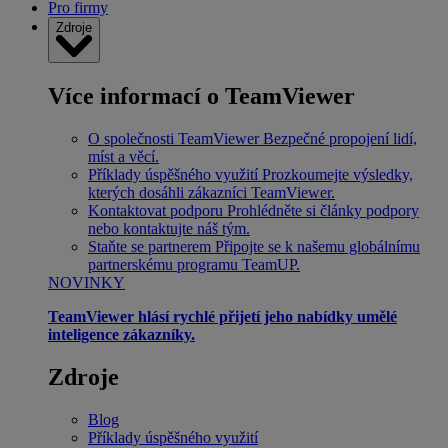
Pro firmy
Zdroje
Více informací o TeamViewer
O společnosti TeamViewer
Bezpečné propojení lidí,
míst a věcí.
Příklady úspěšného využití
Prozkoumejte výsledky,
kterých dosáhli zákazníci TeamViewer.
Kontaktovat podporu
Prohlédněte si články podpory
nebo kontaktujte náš tým.
Staňte se partnerem
Připojte se k našemu globálnímu
partnerskému programu TeamUP.
NOVINKY
TeamViewer hlásí rychlé přijetí jeho nabídky umělé
inteligence zákazníky.
Zdroje
Blog
Příklady úspěšného využití