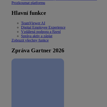
Prozkoumat platformu
Hlavní funkce
TeamViewer AI
Digital Employee Experience
Vzdálená podpora a řízení
Správa aktiv a záplat
Zobrazit všechny funkce
Zpráva Gartner 2026