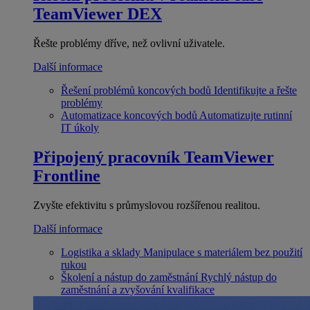
TeamViewer DEX
Řešte problémy dříve, než ovlivní uživatele.
Další informace
Řešení problémů koncových bodů
Identifikujte a řešte
problémy
Automatizace koncových bodů
Automatizujte rutinní
IT úkoly
Připojený pracovník
TeamViewer
Frontline
Zvyšte efektivitu s průmyslovou rozšířenou realitou.
Další informace
Logistika a sklady
Manipulace s materiálem bez použití
rukou
Školení a nástup do zaměstnání
Rychlý nástup do
zaměstnání a zvyšování kvalifikace