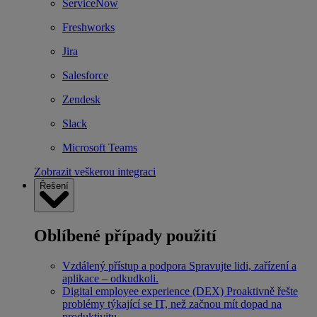
ServiceNow
Freshworks
Jira
Salesforce
Zendesk
Slack
Microsoft Teams
Zobrazit veškerou integraci
Řešení
Oblíbené případy použití
Vzdálený přístup a podpora
Spravujte lidi, zařízení a
aplikace – odkudkoli.
Digital employee experience (DEX)
Proaktivně řešte
problémy týkající se IT, než začnou mít dopad na
produktivitu.