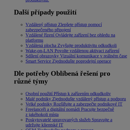
Další případy použití
Vzdálený přístup
Zlepšete přístup pomocí
zabezpečeného připojení
Vzdálené řízení
Ovládejte zařízení bez ohledu na
platformu
Vzdálená plocha
Zvyšujte produktivitu odkudkoli
Wake-on-LAN
Povolte vzdálenou aktivaci zařízení
Sdílení obrazovky
Vizuální komunikace v reálném čase
Smart Service
Zjednodušte poprodejní operace
Dle potřeby
Oblíbená řešení pro
různé týmy
Osobní použití
Přístup k zařízením odkudkoliv
Malé podniky
Zjednodušte vzdálený přístup a podporu
Velké podniky
Rozšiřujte a zabezpečte podnikové IT
Freelanceři a digitální nomádi
Pracujte bezpečně
z jakéhokoli místa
Poskytovatelé spravovaných služeb
Spravujte a
udržujte klientské IT