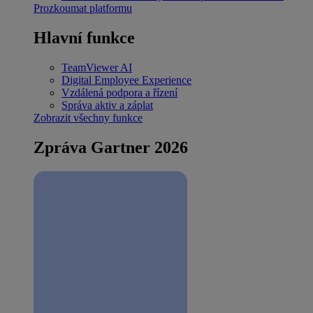
Prozkoumat platformu
Hlavní funkce
TeamViewer AI
Digital Employee Experience
Vzdálená podpora a řízení
Správa aktiv a záplat
Zobrazit všechny funkce
Zpráva Gartner 2026