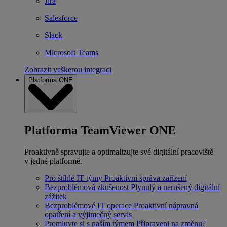
Jira
Salesforce
Slack
Microsoft Teams
Zobrazit veškerou integraci
Platforma ONE
Platforma TeamViewer ONE
Proaktivně spravujte a optimalizujte své digitální pracoviště
v jedné platformě.
Pro štíhlé IT týmy
Proaktivní správa zařízení
Bezproblémová zkušenost
Plynulý a nerušený digitální
zážitek
Bezproblémové IT operace
Proaktivní nápravná
opatření a výjimečný servis
Promluvte si s naším týmem
Připraveni na změnu?