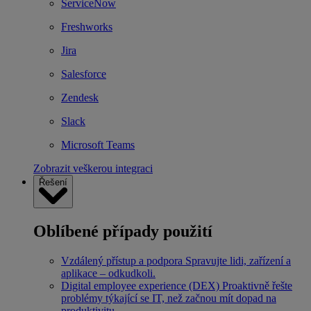
ServiceNow
Freshworks
Jira
Salesforce
Zendesk
Slack
Microsoft Teams
Zobrazit veškerou integraci
Řešení
Oblíbené případy použití
Vzdálený přístup a podpora
Spravujte lidi, zařízení a
aplikace – odkudkoli.
Digital employee experience (DEX)
Proaktivně řešte
problémy týkající se IT, než začnou mít dopad na
produktivitu.