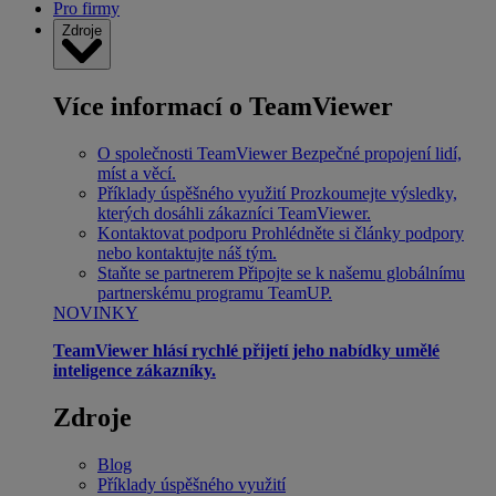
Pro firmy
Zdroje
Více informací o TeamViewer
O společnosti TeamViewer
Bezpečné propojení lidí,
míst a věcí.
Příklady úspěšného využití
Prozkoumejte výsledky,
kterých dosáhli zákazníci TeamViewer.
Kontaktovat podporu
Prohlédněte si články podpory
nebo kontaktujte náš tým.
Staňte se partnerem
Připojte se k našemu globálnímu
partnerskému programu TeamUP.
NOVINKY
TeamViewer hlásí rychlé přijetí jeho nabídky umělé
inteligence zákazníky.
Zdroje
Blog
Příklady úspěšného využití