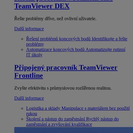
TeamViewer DEX
Řešte problémy dříve, než ovlivní uživatele.
Další informace
Řešení problémů koncových bodů
Identifikujte a řešte
problémy
Automatizace koncových bodů
Automatizujte rutinní
IT úkoly
Připojený pracovník
TeamViewer
Frontline
Zvyšte efektivitu s průmyslovou rozšířenou realitou.
Další informace
Logistika a sklady
Manipulace s materiálem bez použití
rukou
Školení a nástup do zaměstnání
Rychlý nástup do
zaměstnání a zvyšování kvalifikace