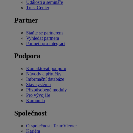
Události a semináře
Trust Center
Partner
Staňte se partnerem
Vyhledat partnera
Partneři pro integraci
Podpora
Kontaktovat podporu
Návody a příručky
Informační databáze
Stav systému
Přizpůsobené moduly
Pro vývojáře
Komunita
Společnost
O společnosti TeamViewer
Kariéra