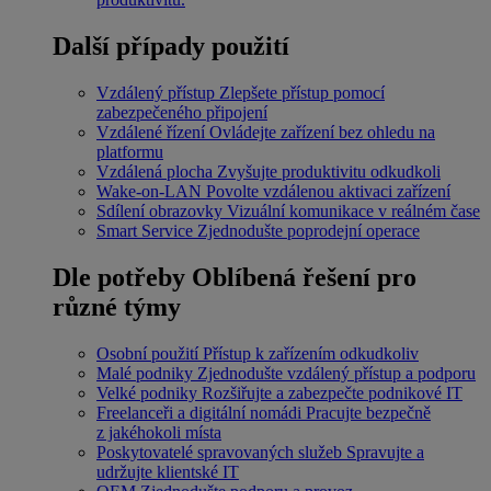
Další případy použití
Vzdálený přístup
Zlepšete přístup pomocí
zabezpečeného připojení
Vzdálené řízení
Ovládejte zařízení bez ohledu na
platformu
Vzdálená plocha
Zvyšujte produktivitu odkudkoli
Wake-on-LAN
Povolte vzdálenou aktivaci zařízení
Sdílení obrazovky
Vizuální komunikace v reálném čase
Smart Service
Zjednodušte poprodejní operace
Dle potřeby
Oblíbená řešení pro
různé týmy
Osobní použití
Přístup k zařízením odkudkoliv
Malé podniky
Zjednodušte vzdálený přístup a podporu
Velké podniky
Rozšiřujte a zabezpečte podnikové IT
Freelanceři a digitální nomádi
Pracujte bezpečně
z jakéhokoli místa
Poskytovatelé spravovaných služeb
Spravujte a
udržujte klientské IT