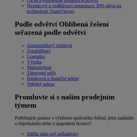
OEM
Zjednodušte podporu a provoz
Neziskové a vzdělávací organizace
30% sleva na
technologii TeamViewer
Podle odvětví
Oblíbená řešení
seřazená podle odvětví
Automobilový průmysl
Zemědělství
Logistika
Výroba
Maloobchod
Zdravotní péče
Bankovní a finanční sektor
Veřejný sektor
Promluvte si s naším prodejním
týmem
Potřebujete pomoc s výběrem správného řešení, jeho zadáním
a objednáním nebo s upgradem licence?
Sdělte nám své požadavky