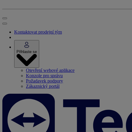
Kontaktovat prodejní tým
Přihlaste se
Otevření webové aplikace
Konzole pro správu
Požadavek podpory
Zákaznický portál