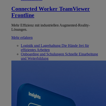
Connected Worker
TeamViewer
Frontline
Mehr Effizienz mit industriellen Augmented-Reality-
Lösungen.
Mehr erfahren
Logistik und Lagerhaltung
Die Hände frei für
effizientes Arbeiten
Onboarding und Schulungen
Schnelle Einarbeitung
und Weiterbildung