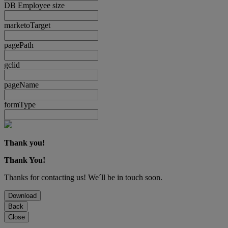
DB Employee size
marketoTarget
pagePath
gclid
pageName
formType
Thank you!
Thank You!
Thanks for contacting us! We´ll be in touch soon.
Download
Back
Close