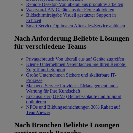
Remote Desktop
Von überall aus produktiv arbeiten
Wake-on-LAN
Geräte aus der Ferne aktivieren
Bildschirmfreigabe
Visuell gestützter Support in
Echtzeit
Smart Service
Optimalen Aftersales-Service anbieten
Nach Anforderung
Beliebte Lösungen
für verschiedene Teams
Privatgebrauch
Von überall aus auf Geräte zugreifen
Kleine Unternehmen
Vereinfachen Sie Ihren Remote-
Zugriff und -Support
Große Unternehmen
Sichere und skalierbare IT-
Prozesse
Managed Service Provider
IT-Management und -
Wartung für Ihre Kundschaft
Erstausrüster (OEMs)
Betriebsabläufe und Support
optimieren
NPOs und Bildungseinrichtungen
30% Rabatt auf
TeamViewer
Nach Branchen
Beliebte Lösungen
sortiert nach Branche