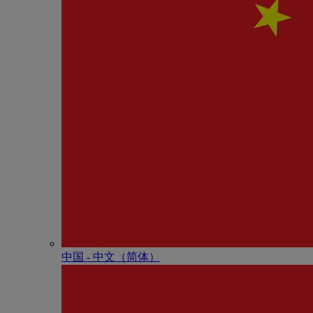
中国 - 中⽂（简体）