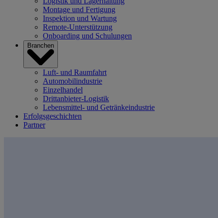
Logistik und Lagerhaltung
Montage und Fertigung
Inspektion und Wartung
Remote-Unterstützung
Onboarding und Schulungen
Branchen
Luft- und Raumfahrt
Automobilindustrie
Einzelhandel
Drittanbieter-Logistik
Lebensmittel- und Getränkeindustrie
Erfolgsgeschichten
Partner