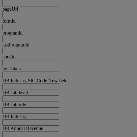
pageUrl
formId
programId
lastProgramId
cookie
jwtToken
DB Industry SIC Code New field
DB Job level
DB Job role
DB Industry
DB Annual Revenue