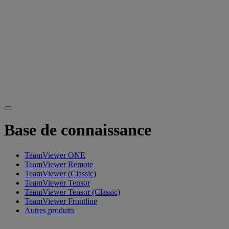
Base de connaissance
TeamViewer ONE
TeamViewer Remote
TeamViewer (Classic)
TeamViewer Tensor
TeamViewer Tensor (Classic)
TeamViewer Frontline
Autres produits