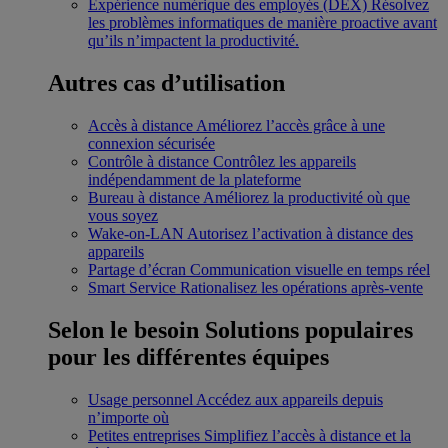
Expérience numérique des employés (DEX)
Résolvez
les problèmes informatiques de manière proactive avant
qu’ils n’impactent la productivité.
Autres cas d’utilisation
Accès à distance
Améliorez l’accès grâce à une
connexion sécurisée
Contrôle à distance
Contrôlez les appareils
indépendamment de la plateforme
Bureau à distance
Améliorez la productivité où que
vous soyez
Wake-on-LAN
Autorisez l’activation à distance des
appareils
Partage d’écran
Communication visuelle en temps réel
Smart Service
Rationalisez les opérations après-vente
Selon le besoin
Solutions populaires
pour les différentes équipes
Usage personnel
Accédez aux appareils depuis
n’importe où
Petites entreprises
Simplifiez l’accès à distance et la