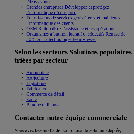
téléassistance
Grandes entreprises
Développez et protégez
l’informatique d’entreprise
Fournisseurs de services gérés
Gérez et maintenez
l’informatique des clients
OEM
Rationalisez l’assistance et les opérations
Organismes à but non lucratif et éducatifs
Remise de
30 % sur la technologie TeamViewer
Selon les secteurs
Solutions populaires
triées par secteur
Automobile
Agriculture
Logistique
Fabrication
Commerce de détail
Santé
Banque et finance
Contacter notre équipe commerciale
Vous avez besoin d’aide pour choisir la solution adaptée,