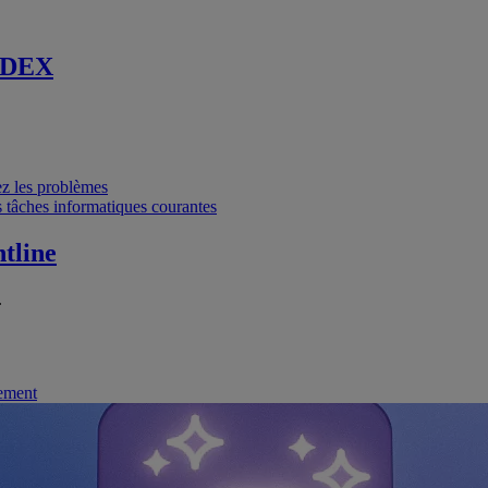
 DEX
vez les problèmes
 tâches informatiques courantes
tline
.
nement