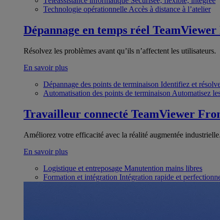
Téléassistance informatique
Sécurisée, flexible, intégrée
Technologie opérationnelle
Accès à distance à l’atelier
Dépannage en temps réel
TeamViewer
Résolvez les problèmes avant qu’ils n’affectent les utilisateurs.
En savoir plus
Dépannage des points de terminaison
Identifiez et résol
Automatisation des points de terminaison
Automatisez les
Travailleur connecté
TeamViewer Fron
Améliorez votre efficacité avec la réalité augmentée industrielle
En savoir plus
Logistique et entreposage
Manutention mains libres
Formation et intégration
Intégration rapide et perfection