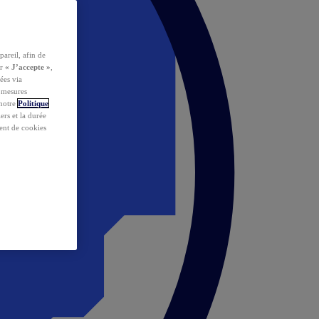
pareil, afin de
ur
« J’accepte »
,
ées via
s mesures
 notre
Politique
iers et la durée
ent de cookies