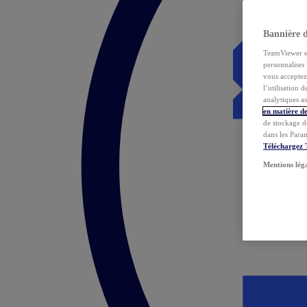
Bannière 
TeamViewer et 
personnaliser 
vous acceptez 
l’utilisation 
analytiques as
en matière de
de stockage d
dans les Para
Téléchargez
Mentions lég