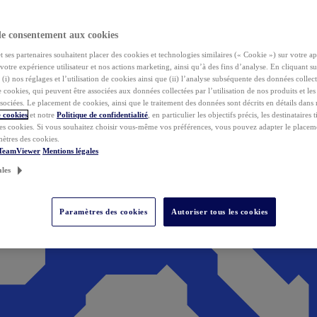
de consentement aux cookies
ses partenaires souhaitent placer des cookies et technologies similaires (« Cookie ») sur votre ap
votre expérience utilisateur et nos actions marketing, ainsi qu’à des fins d’analyse. En cliquant s
(i) nos réglages et l’utilisation de cookies ainsi que (ii) l’analyse subséquente des données collect
de cookies, qui peuvent être associées aux données collectées par l’utilisation de nos produits et le
sociées. Le placement de cookies, ainsi que le traitement des données sont décrits en détails dans
 cookies
et notre
Politique de confidentialité
, en particulier les objectifs précis, les destinataires t
es cookies. Si vous souhaitez choisir vous-même vos préférences, vous pouvez adapter le placem
mètres des cookies.
 TeamViewer
Mentions légales
ales
Paramètres des cookies
Autoriser tous les cookies