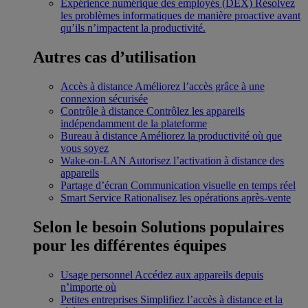
Expérience numérique des employés (DEX)
Résolvez
les problèmes informatiques de manière proactive avant
qu’ils n’impactent la productivité.
Autres cas d’utilisation
Accès à distance
Améliorez l’accès grâce à une
connexion sécurisée
Contrôle à distance
Contrôlez les appareils
indépendamment de la plateforme
Bureau à distance
Améliorez la productivité où que
vous soyez
Wake-on-LAN
Autorisez l’activation à distance des
appareils
Partage d’écran
Communication visuelle en temps réel
Smart Service
Rationalisez les opérations après-vente
Selon le besoin
Solutions populaires
pour les différentes équipes
Usage personnel
Accédez aux appareils depuis
n’importe où
Petites entreprises
Simplifiez l’accès à distance et la