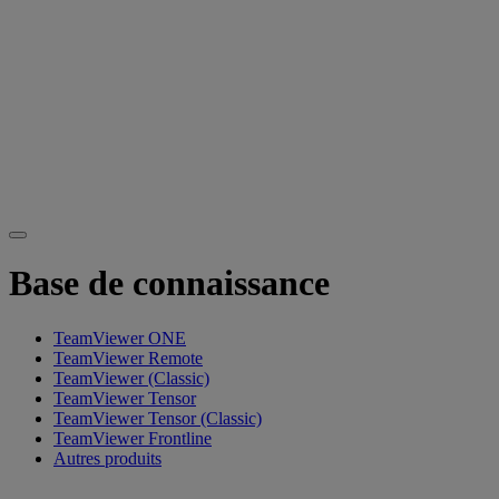
Base de connaissance
TeamViewer ONE
TeamViewer Remote
TeamViewer (Classic)
TeamViewer Tensor
TeamViewer Tensor (Classic)
TeamViewer Frontline
Autres produits