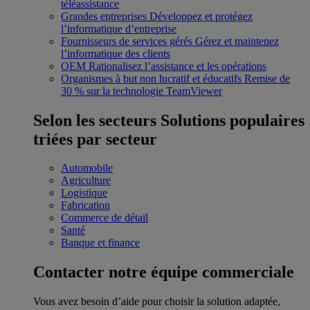
téléassistance
Grandes entreprises
Développez et protégez
l’informatique d’entreprise
Fournisseurs de services gérés
Gérez et maintenez
l’informatique des clients
OEM
Rationalisez l’assistance et les opérations
Organismes à but non lucratif et éducatifs
Remise de
30 % sur la technologie TeamViewer
Selon les secteurs
Solutions populaires
triées par secteur
Automobile
Agriculture
Logistique
Fabrication
Commerce de détail
Santé
Banque et finance
Contacter notre équipe commerciale
Vous avez besoin d’aide pour choisir la solution adaptée,