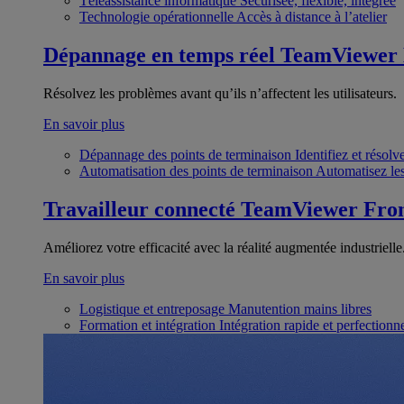
Téléassistance informatique
Sécurisée, flexible, intégrée
Technologie opérationnelle
Accès à distance à l’atelier
Dépannage en temps réel
TeamViewer
Résolvez les problèmes avant qu’ils n’affectent les utilisateurs.
En savoir plus
Dépannage des points de terminaison
Identifiez et résol
Automatisation des points de terminaison
Automatisez les
Travailleur connecté
TeamViewer Fron
Améliorez votre efficacité avec la réalité augmentée industrielle
En savoir plus
Logistique et entreposage
Manutention mains libres
Formation et intégration
Intégration rapide et perfection