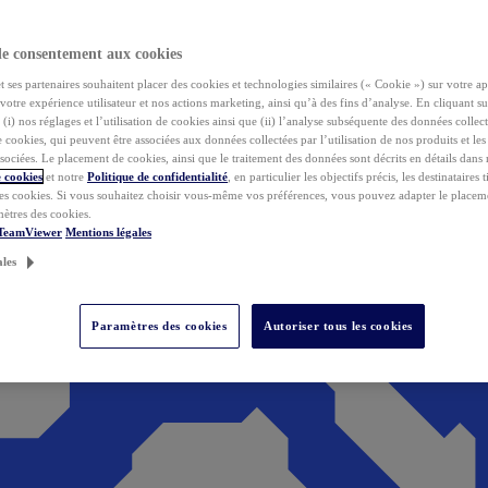
de consentement aux cookies
ses partenaires souhaitent placer des cookies et technologies similaires (« Cookie ») sur votre ap
votre expérience utilisateur et nos actions marketing, ainsi qu’à des fins d’analyse. En cliquant s
(i) nos réglages et l’utilisation de cookies ainsi que (ii) l’analyse subséquente des données collect
de cookies, qui peuvent être associées aux données collectées par l’utilisation de nos produits et le
sociées. Le placement de cookies, ainsi que le traitement des données sont décrits en détails dans
 cookies
et notre
Politique de confidentialité
, en particulier les objectifs précis, les destinataires t
es cookies. Si vous souhaitez choisir vous-même vos préférences, vous pouvez adapter le placem
mètres des cookies.
 TeamViewer
Mentions légales
ales
Paramètres des cookies
Autoriser tous les cookies