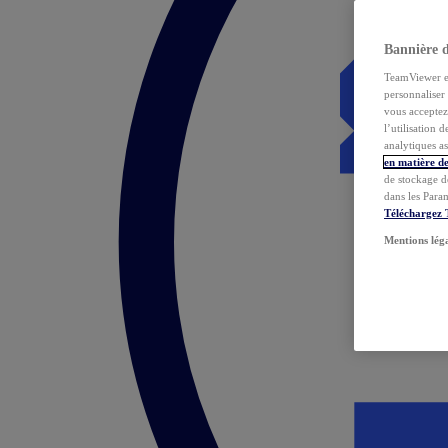
Bannière 
TeamViewer et 
personnaliser 
vous acceptez 
l’utilisation 
analytiques as
en matière de
de stockage d
dans les Para
Téléchargez
Mentions lég