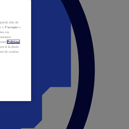
pareil, afin de
ur
« J’accepte »
,
ées via
s mesures
 notre
Politique
iers et la durée
ent de cookies