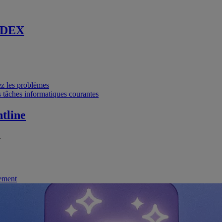
 DEX
vez les problèmes
 tâches informatiques courantes
tline
.
nement