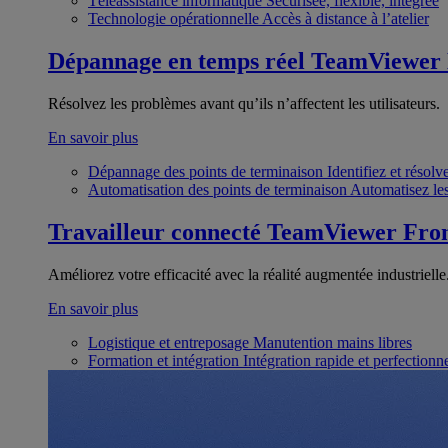
Téléassistance informatique
Sécurisée, flexible, intégrée
Technologie opérationnelle
Accès à distance à l’atelier
Dépannage en temps réel
TeamViewer
Résolvez les problèmes avant qu’ils n’affectent les utilisateurs.
En savoir plus
Dépannage des points de terminaison
Identifiez et résol
Automatisation des points de terminaison
Automatisez les
Travailleur connecté
TeamViewer Fron
Améliorez votre efficacité avec la réalité augmentée industrielle
En savoir plus
Logistique et entreposage
Manutention mains libres
Formation et intégration
Intégration rapide et perfection