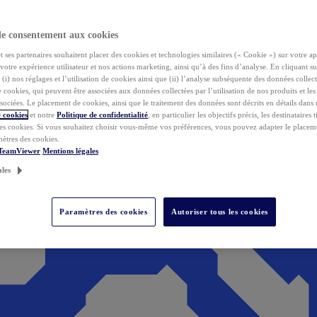
de consentement aux cookies
ses partenaires souhaitent placer des cookies et technologies similaires (« Cookie ») sur votre ap
votre expérience utilisateur et nos actions marketing, ainsi qu’à des fins d’analyse. En cliquant s
(i) nos réglages et l’utilisation de cookies ainsi que (ii) l’analyse subséquente des données collect
de cookies, qui peuvent être associées aux données collectées par l’utilisation de nos produits et le
sociées. Le placement de cookies, ainsi que le traitement des données sont décrits en détails dans
 cookies
et notre
Politique de confidentialité
, en particulier les objectifs précis, les destinataires t
es cookies. Si vous souhaitez choisir vous-même vos préférences, vous pouvez adapter le placem
mètres des cookies.
 TeamViewer
Mentions légales
ales
Paramètres des cookies
Autoriser tous les cookies