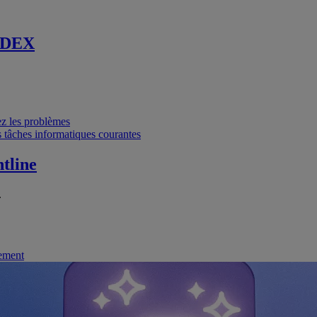
 DEX
vez les problèmes
 tâches informatiques courantes
tline
.
nement