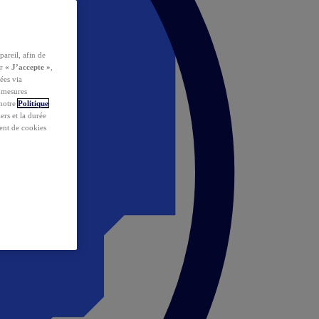
pareil, afin de
ur
« J’accepte »
,
ées via
s mesures
 notre
Politique
iers et la durée
ent de cookies