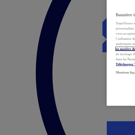
Bannière 
TeamViewer et 
personnaliser 
vous acceptez 
l’utilisation 
analytiques as
en matière de
de stockage d
dans les Para
Téléchargez
Mentions lég