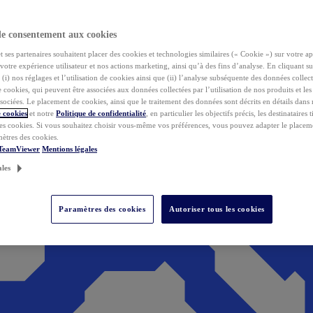
de consentement aux cookies
ses partenaires souhaitent placer des cookies et technologies similaires (« Cookie ») sur votre ap
votre expérience utilisateur et nos actions marketing, ainsi qu’à des fins d’analyse. En cliquant s
(i) nos réglages et l’utilisation de cookies ainsi que (ii) l’analyse subséquente des données collect
de cookies, qui peuvent être associées aux données collectées par l’utilisation de nos produits et le
sociées. Le placement de cookies, ainsi que le traitement des données sont décrits en détails dans
 cookies
et notre
Politique de confidentialité
, en particulier les objectifs précis, les destinataires t
es cookies. Si vous souhaitez choisir vous-même vos préférences, vous pouvez adapter le placem
mètres des cookies.
 TeamViewer
Mentions légales
ales
Paramètres des cookies
Autoriser tous les cookies