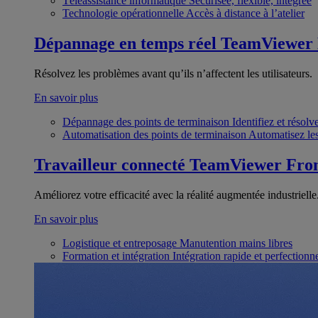
Téléassistance informatique
Sécurisée, flexible, intégrée
Technologie opérationnelle
Accès à distance à l’atelier
Dépannage en temps réel
TeamViewer
Résolvez les problèmes avant qu’ils n’affectent les utilisateurs.
En savoir plus
Dépannage des points de terminaison
Identifiez et résol
Automatisation des points de terminaison
Automatisez les
Travailleur connecté
TeamViewer Fron
Améliorez votre efficacité avec la réalité augmentée industrielle
En savoir plus
Logistique et entreposage
Manutention mains libres
Formation et intégration
Intégration rapide et perfection