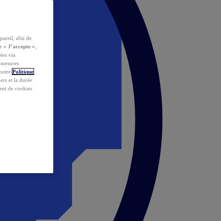
pareil, afin de
ur
« J’accepte »
,
ées via
s mesures
 notre
Politique
iers et la durée
ent de cookies