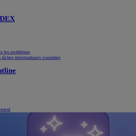
 DEX
vez les problèmes
 tâches informatiques courantes
tline
.
nement