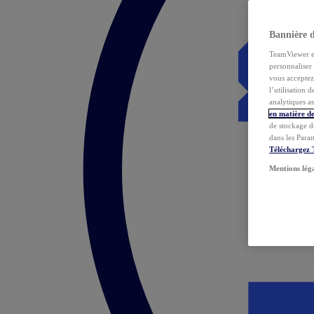
Bannière 
TeamViewer et 
personnaliser 
vous acceptez 
l’utilisation 
analytiques as
en matière de
de stockage d
dans les Para
Téléchargez
Mentions lég