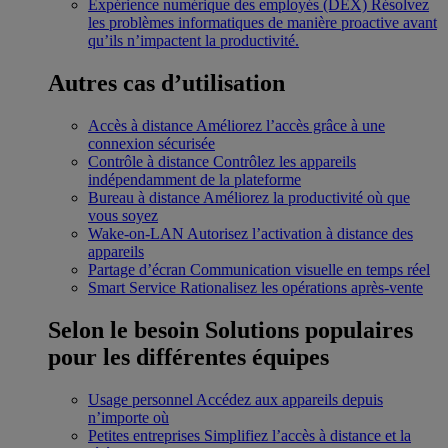
Expérience numérique des employés (DEX)
Résolvez
les problèmes informatiques de manière proactive avant
qu’ils n’impactent la productivité.
Autres cas d’utilisation
Accès à distance
Améliorez l’accès grâce à une
connexion sécurisée
Contrôle à distance
Contrôlez les appareils
indépendamment de la plateforme
Bureau à distance
Améliorez la productivité où que
vous soyez
Wake-on-LAN
Autorisez l’activation à distance des
appareils
Partage d’écran
Communication visuelle en temps réel
Smart Service
Rationalisez les opérations après-vente
Selon le besoin
Solutions populaires
pour les différentes équipes
Usage personnel
Accédez aux appareils depuis
n’importe où
Petites entreprises
Simplifiez l’accès à distance et la