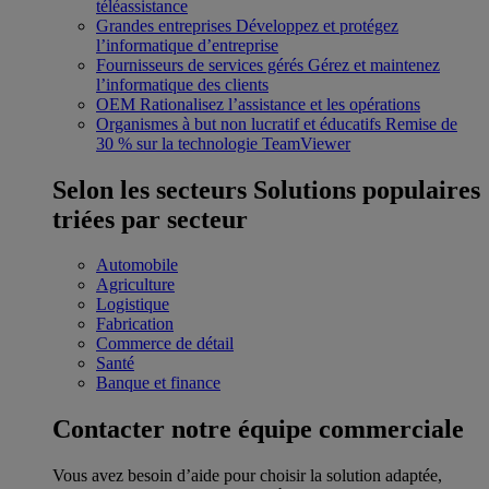
téléassistance
Grandes entreprises
Développez et protégez
l’informatique d’entreprise
Fournisseurs de services gérés
Gérez et maintenez
l’informatique des clients
OEM
Rationalisez l’assistance et les opérations
Organismes à but non lucratif et éducatifs
Remise de
30 % sur la technologie TeamViewer
Selon les secteurs
Solutions populaires
triées par secteur
Automobile
Agriculture
Logistique
Fabrication
Commerce de détail
Santé
Banque et finance
Contacter notre équipe commerciale
Vous avez besoin d’aide pour choisir la solution adaptée,