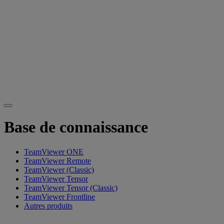
Base de connaissance
TeamViewer ONE
TeamViewer Remote
TeamViewer (Classic)
TeamViewer Tensor
TeamViewer Tensor (Classic)
TeamViewer Frontline
Autres produits