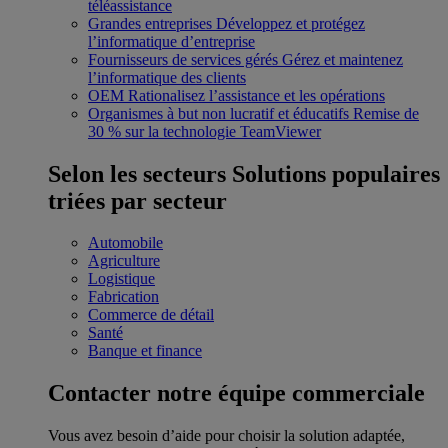
téléassistance
Grandes entreprises
Développez et protégez
l’informatique d’entreprise
Fournisseurs de services gérés
Gérez et maintenez
l’informatique des clients
OEM
Rationalisez l’assistance et les opérations
Organismes à but non lucratif et éducatifs
Remise de
30 % sur la technologie TeamViewer
Selon les secteurs
Solutions populaires
triées par secteur
Automobile
Agriculture
Logistique
Fabrication
Commerce de détail
Santé
Banque et finance
Contacter notre équipe commerciale
Vous avez besoin d’aide pour choisir la solution adaptée,