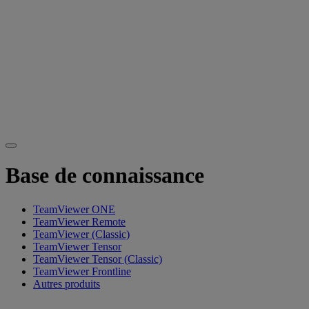
Base de connaissance
TeamViewer ONE
TeamViewer Remote
TeamViewer (Classic)
TeamViewer Tensor
TeamViewer Tensor (Classic)
TeamViewer Frontline
Autres produits