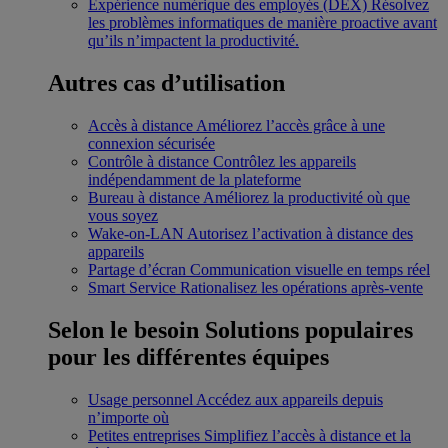
Expérience numérique des employés (DEX)
Résolvez
les problèmes informatiques de manière proactive avant
qu’ils n’impactent la productivité.
Autres cas d’utilisation
Accès à distance
Améliorez l’accès grâce à une
connexion sécurisée
Contrôle à distance
Contrôlez les appareils
indépendamment de la plateforme
Bureau à distance
Améliorez la productivité où que
vous soyez
Wake-on-LAN
Autorisez l’activation à distance des
appareils
Partage d’écran
Communication visuelle en temps réel
Smart Service
Rationalisez les opérations après-vente
Selon le besoin
Solutions populaires
pour les différentes équipes
Usage personnel
Accédez aux appareils depuis
n’importe où
Petites entreprises
Simplifiez l’accès à distance et la