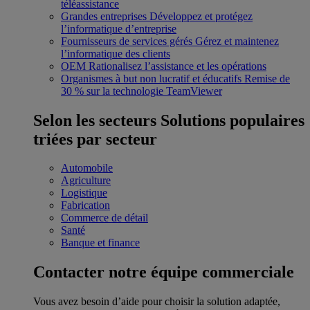
téléassistance
Grandes entreprises
Développez et protégez
l’informatique d’entreprise
Fournisseurs de services gérés
Gérez et maintenez
l’informatique des clients
OEM
Rationalisez l’assistance et les opérations
Organismes à but non lucratif et éducatifs
Remise de
30 % sur la technologie TeamViewer
Selon les secteurs
Solutions populaires
triées par secteur
Automobile
Agriculture
Logistique
Fabrication
Commerce de détail
Santé
Banque et finance
Contacter notre équipe commerciale
Vous avez besoin d’aide pour choisir la solution adaptée,