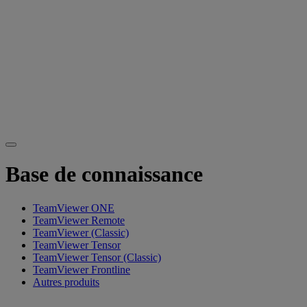
Base de connaissance
TeamViewer ONE
TeamViewer Remote
TeamViewer (Classic)
TeamViewer Tensor
TeamViewer Tensor (Classic)
TeamViewer Frontline
Autres produits