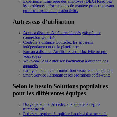
Expérience numérique des employés (DEX)
Résolvez
les problèmes informatiques de manière proactive avant
qu’ils n’impactent la productivité.
Autres cas d’utilisation
Accès à distance
Améliorez l’accès grâce à une
connexion sécurisée
Contrôle à distance
Contrôlez les appareils
indépendamment de la plateforme
Bureau à distance
Améliorez la productivité où que
vous soyez
Wake-on-LAN
Autorisez l’activation à distance des
appareils
Partage d’écran
Communication visuelle en temps réel
Smart Service
Rationalisez les opérations après-vente
Selon le besoin
Solutions populaires
pour les différentes équipes
Usage personnel
Accédez aux appareils depuis
n’importe où
Petites entreprises
Simplifiez l’accès à distance et la