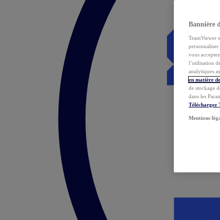
Bannière 
TeamViewer et 
personnaliser 
vous acceptez 
l’utilisation 
analytiques as
en matière de
de stockage d
dans les Para
Téléchargez
Mentions lég