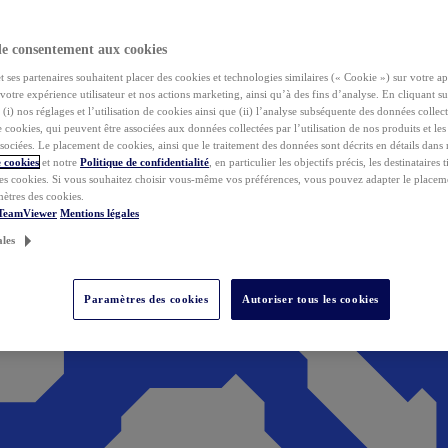
de consentement aux cookies
ses partenaires souhaitent placer des cookies et technologies similaires (« Cookie ») sur votre ap
votre expérience utilisateur et nos actions marketing, ainsi qu’à des fins d’analyse. En cliquant s
(i) nos réglages et l’utilisation de cookies ainsi que (ii) l’analyse subséquente des données collect
de cookies, qui peuvent être associées aux données collectées par l’utilisation de nos produits et le
sociées. Le placement de cookies, ainsi que le traitement des données sont décrits en détails dans
 cookies
et notre
Politique de confidentialité
, en particulier les objectifs précis, les destinataires t
es cookies. Si vous souhaitez choisir vous-même vos préférences, vous pouvez adapter le placem
mètres des cookies.
 TeamViewer
Mentions légales
ales
Paramètres des cookies
Autoriser tous les cookies