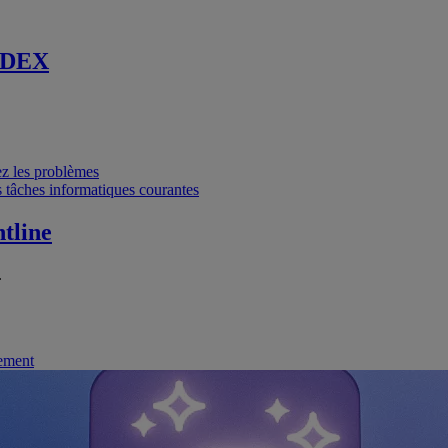
 DEX
vez les problèmes
 tâches informatiques courantes
tline
.
nement