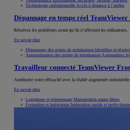
Téléassistance informatique
Sécurisée, flexible, intégrée
Technologie opérationnelle
Accès à distance à l’atelier
Dépannage en temps réel
TeamViewer
Résolvez les problèmes avant qu’ils n’affectent les utilisateurs.
En savoir plus
Dépannage des points de terminaison
Identifiez et résol
Automatisation des points de terminaison
Automatisez les
Travailleur connecté
TeamViewer Fron
Améliorez votre efficacité avec la réalité augmentée industrielle
En savoir plus
Logistique et entreposage
Manutention mains libres
Formation et intégration
Intégration rapide et perfection